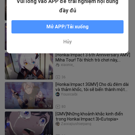
Vui lòng vào APP để trải nghiệm nội dung
Impact 3"
Jinyuebingying
đầy đủ
4:25
344
[Honkai Impact 3 cốt truyện hướng]
Mở APP/Tải xuống
Bài hát chủ đề của Ultraman Orb's
True Fight
ji___i___ian
Hủy
2:00
81
[Honkai Impact 3 6th Anniversary AMV]
Miha Tour! Tôi thích trò chơi này,
không phải vì những đặc quyền nhỏ
xiaonie_
của bạn!
1:53
36
[Honkai Impact 3GMV] Cho dù đêm dài
và thảm khốc, tôi sẽ biến thành một
ngôi sao để thắp lên hy vọng, và lời thề
Youxicaibi
của bạn sẽ được tôi thực hiện.
3:14
80
[GMV]Những khoảnh khắc kinh điển
trong Honkai Impact 3|<Eutopia>
Zaixiajiushierpang