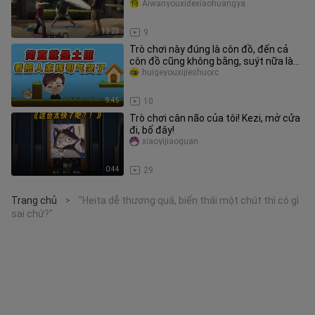
999.999.99?
Aiwanyouxidexiaohuangya
12:23
9
Trò chơi này đúng là côn đồ, đến cả
côn đồ cũng không bằng, suýt nữa làm
anh Huy tức đến phát khóc r
huigeyouxijieshuorc
9:45
10
Trò chơi cân não của tôi! Kezi, mở cửa
đi, bố đây!
xiaoyijiaoguan
0:44
29
Trang chủ
"Heita dễ thương quá, biến thái một chút thì có gì
>
sai chứ?"