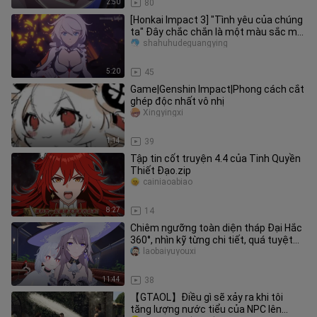
2:50
80
[Honkai Impact 3] "Tình yêu của chúng
ta" Đây chắc chắn là một màu sắc mà
bạn chưa từng thấy!
shahuhudeguangying
5:20
45
Game|Genshin Impact|Phong cách cắt
ghép độc nhất vô nhị
Xingyingxi
1:14
39
Tập tin cốt truyện 4.4 của Tinh Quyền
Thiết Đạo.zip
cainiaoabiao
8:27
14
Chiêm ngưỡng toàn diện tháp Đại Hắc
360°, nhìn kỹ từng chi tiết, quá tuyệt
vời!
laobaiyuyouxi
11:44
38
【GTAOL】Điều gì sẽ xảy ra khi tôi
tăng lượng nước tiểu của NPC lên