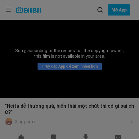
Lựa chọn ngôn ngữ
Mở App
English
Ngôn ngữ: Tiếng Việt
ภาษาไทย
Sorry, according to the request of the copyright owner,
Đăng
this film is not available in your area.
Tiếng Việt
nhập
Truy cập App để xem nhiều hơn
Bahasa Indonesia
Bahasa Melayu
"Heita dễ thương quá, biến thái một chút thì có gì sai ch
ứ?"
Xingyingxi