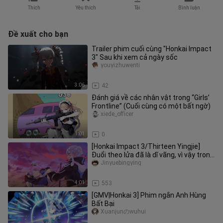
Thích
Yêu thích
Tải
Bình luận
Đề xuất cho bạn
Trailer phim cuối cùng "Honkai Impact
3" Sau khi xem cả ngày sốc
youyizhuwenti
3:06
42
Đánh giá về các nhân vật trong “Girls’
Frontline” (Cuối cùng có một bất ngờ)
xiede_officer
1:01
0
[Honkai Impact 3/Thirteen Yingjie]
Đuổi theo lửa đã là dĩ vãng, vì vậy trong
tương lai, hãy "vượt lê
Jinyuebingying
4:01
553
[GMV|Honkai 3] Phim ngắn Anh Hùng
Bất Bại
Xuanjunのwuhui