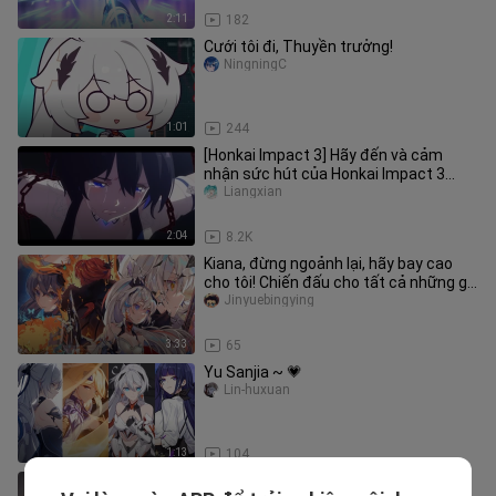
2:11
182
Cưới tôi đi, Thuyền trưởng!
NingningC
1:01
244
[Honkai Impact 3] Hãy đến và cảm
nhận sức hút của Honkai Impact 3
Valkyrie
Liangxian
2:04
8.2K
Kiana, đừng ngoảnh lại, hãy bay cao
cho tôi! Chiến đấu cho tất cả những gì
tốt đẹp trên thế giới! [Honkai Impact III
Jinyuebingying
/ Himeko / Cháy nước mắt]
3:33
65
Yu Sanjia ~ 💗
Lin-huxuan
1:13
104
[GMV] Ra mắt hoạt hình "Honkai