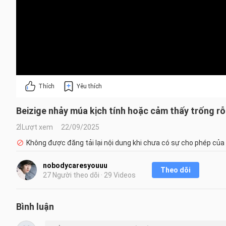
Thích
Yêu thích
Beizige nhảy múa kịch tính hoặc cảm thấy trống rỗ
2 Lượt xem
22/09/2025
Không được đăng tải lại nội dung khi chưa có sự cho phép của
nobodycaresyouuu
Theo dõi
27 Người theo dõi · 29 Videos
Bình luận