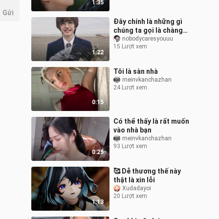
1:35
Gửi
Đây chính là những gì
chúng ta gọi là chàng
trai Nhật Bản đẹp trai!
nobodycaresyouuu
15 Lượt xem
1:22
Tôi là sàn nhà
meinvkanchazhan
24 Lượt xem
0:15
Có thể thấy là rất muốn
vào nhà bạn
meinvkanchazhan
93 Lượt xem
0:25
🥰 Dễ thương thế này
thật là xin lỗi
Xudadayoi
20 Lượt xem
1:13