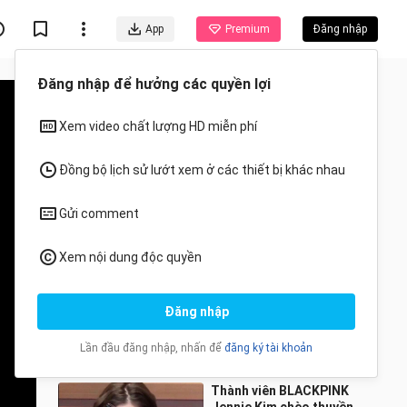
App
Premium
Đăng nhập
Đề xuất cho bạn
Tất cả
Anime
170106 AOA Xin lỗi
Seolhyun Fancam Sửa
chữa
youzhawuyaowang
33.8K Lượt xem
3:56
Thành viên BLACKPINK