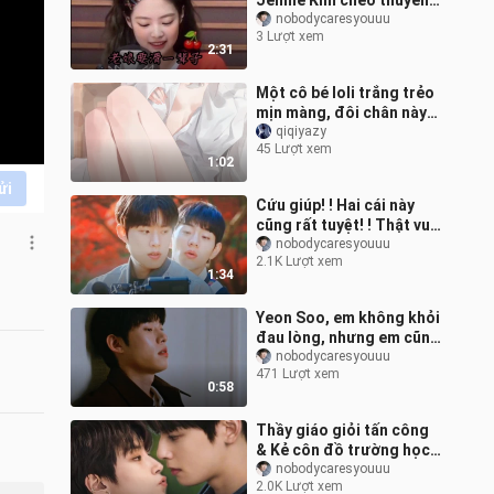
Jennie Kim chèo thuyền
kayak siêu đỉnh đến mức
nobodycaresyouuu
3 Lượt xem
khiến mẹ tôi phải trầm
2:31
trồ, đúng
Một cô bé loli trắng trẻo
mịn màng, đôi chân này
nhìn là biết sờ vào sẽ rất
qiqiyazy
45 Lượt xem
thích!
1:02
ửi
Cứu giúp! ! Hai cái này
cũng rất tuyệt! ! Thật vui
khi có một tiền bối bị liệt
nobodycaresyouuu
2.1K Lượt xem
mặt x một tân binh ki
1:34
Yeon Soo, em không khỏi
đau lòng, nhưng em cũng
quen rồi, hãy để tiếng
nobodycaresyouuu
471 Lượt xem
mưa ngoài cửa sổ che lấp
0:58
đi t
Thầy giáo giỏi tấn công
& Kẻ côn đồ trường học
nhận|Tốc độ khóa chặt!
nobodycaresyouuu
2.0K Lượt xem