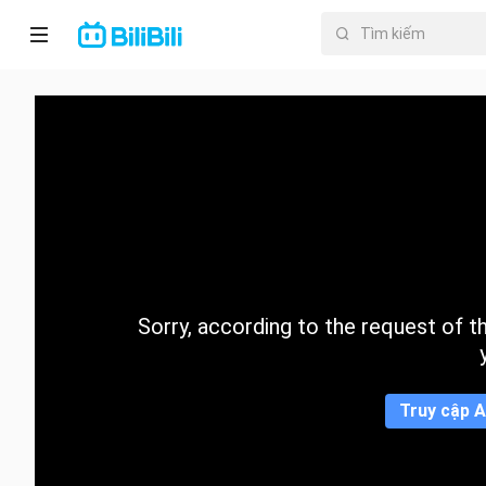
Trang chủ
Anime
PhimNgắn
Thịnh
hành
Sorry, according to the request of the
Mục lục
Truy cập A