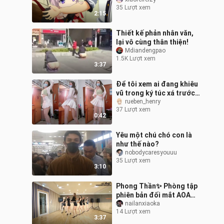
thành người ái mộ loli
35 Lượt xem
rồi”
2:15
Thiết kế phản nhân văn,
lại vô cùng thân thiện!
Mdiandengpao
1.5K Lượt xem
3:37
Để tôi xem ai đang khiêu
vũ trong ký túc xá trước
kỳ nghỉ nhé｜không
rueben_henry
37 Lượt xem
không không! ! ! !
0:42
Yêu một chú chó con là
như thế nào?
nobodycaresyouuu
35 Lượt xem
3:10
Phong Thần✨ Phòng tập
phiên bản đối mắt AOA
«Like a Cat» – Xuehyun
nailanxiaoka
14 Lượt xem
cận cảnh trực tiếp
3:37