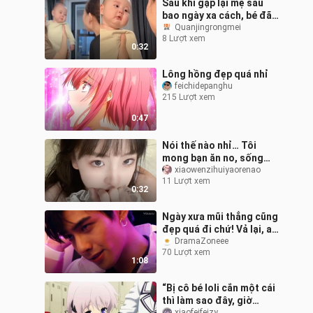
Sau khi gặp lại mẹ sau
bao ngày xa cách, bé đã
kìm nén cảm xúc rồi òa
Quanjingrongmei
8 Lượt xem
khóc nức nở vì tủi thân,
0:32
biểu
Lông hồng đẹp quá nhỉ
feichidepanghu
215 Lượt xem
0:47
Nói thế nào nhỉ… Tôi
mong bạn ăn no, sống
thật hạnh phúc.
xiaowenzihuiyaorenao
11 Lượt xem
0:32
Ngày xưa mũi thẳng cũng
đẹp quá đi chứ! Vả lại, ai
mà ở độ tuổi mười mấy
DramaZoneee
70 Lượt xem
đã có gu thời trang đỉnh
1:08
ca
“Bị cô bé loli cắn một cái
thì làm sao đây, giờ
xiaofeifeizy