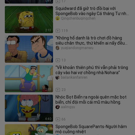
0:49
17
Squidward đã giở trò đồi bại với
SpongeBob vào ngày Cá tháng Tư như
thế nào? SpongeBob vừa khóc vừa
Qingchenbuqingchen
2:13
119
“Không hổ danh là trò chơi đồ hàng
siêu chân thực, thứ khiến ai nấy đều
phải ngoan ngoãn”
yuejiandongmanwu
3:10
13
“Về khoản thiên phú thì vẫn phải trông
cậy vào hai vợ chồng nhà Nohara”
bailankanfanren
2:59
23
Nhóc Bọt Biển ra ngoài quên mặc bọt
biển, chỉ đội mỗi cái mũ màu hồng.
aalingyu
4:40
66
SpongeBob SquarePants-Người hâm
mộ cuồng nhiệt