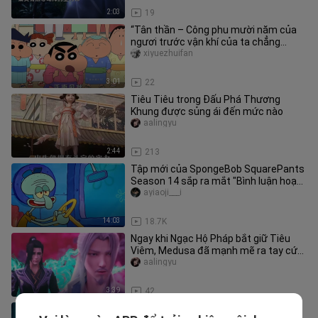
2:03
19
“Tân thần – Công phu mười năm của
ngươi trước vận khí của ta chẳng
thấm vào đâu”
xiyuezhuifan
3:01
22
Tiêu Tiêu trong Đấu Phá Thương
Khung được sủng ái đến mức nào
aalingyu
2:44
213
Tập mới của SpongeBob SquarePants
Season 14 sắp ra mắt "Bình luận hoạt
hình" Chiều thứ hai " SpongeB
ayiaoji___i
14:03
18.7K
Ngay khi Ngạc Hộ Pháp bắt giữ Tiêu
Viêm, Medusa đã mạnh mẽ ra tay cứu
nguy
aalingyu
3:39
42
Little Sponge vẫn bị Old Crab bắn một