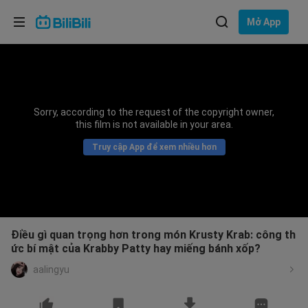
Lựa chọn ngôn ngữ
Mở App
English
Ngôn ngữ: Tiếng Việt
ภาษาไทย
Sorry, according to the request of the copyright owner,
Đăng
this film is not available in your area.
Tiếng Việt
nhập
Truy cập App để xem nhiều hơn
Bahasa Indonesia
Bahasa Melayu
Điều gì quan trọng hơn trong món Krusty Krab: công th
ức bí mật của Krabby Patty hay miếng bánh xốp?
aalingyu