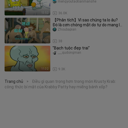
mengyoutaotianmanshe
13:52
36.0K
【Phân tích】Vì sao chúng ta lo âu?
Đó là cơn chóng mặt do tự do mang lại
– “Rick and Morty” tập 9–5,
Zhoubapian
11:11
38
"Bạch tuộc đẹp trai"
___qudongman
11:32
9.3K
Trang chủ
Điều gì quan trọng hơn trong món Krusty Krab:
>
công thức bí mật của Krabby Patty hay miếng bánh xốp?