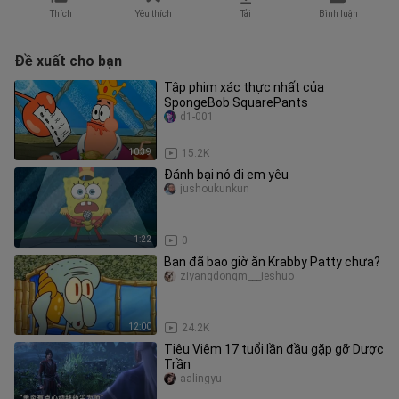
Thích
Yêu thích
Tải
Bình luận
Đề xuất cho bạn
Tập phim xác thực nhất của
SpongeBob SquarePants
d1-001
10:39
15.2K
Đánh bại nó đi em yêu
jushoukunkun
1:22
0
Bạn đã bao giờ ăn Krabby Patty chưa?
ziyangdongm___ieshuo
12:00
24.2K
Tiêu Viêm 17 tuổi lần đầu gặp gỡ Dược
Trần
aalingyu