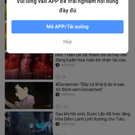
Vui lòng vào APP để trải nghiệm nội dung
cách tàn nhẫn
aalingyu
đầy đủ
5:48
10
Hóa Ra Spongebob Khi Ở Trong Bụng
Mở APP/Tải xuống
Mẹ Đã Thích Ăn Hamburger Cua
Qingchenbuqingchen
Hủy
0:32
2.6K
Hồn Thiên Đế đã thành đế rồi hay vẫn
đang luyện hóa toàn bộ nhân tài của
Trung Châu để tiến lên Đấu
aalingyu
2:14
26
#Doraemon "Đây có lẽ là lý do vì sao
tôi thích xem Doraemon"
aalingyu
1:07
136
Sau khi hồi sinh, Dược Lão đã trao tặng
Hỏa Diễm Lạnh Linh Xương cho Tiêu
Viêm
aalingyu