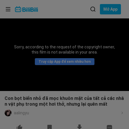
Lựa chọn ngôn ngữ
Mở App
English
Ngôn ngữ: Tiếng Việt
ภาษาไทย
Sorry, according to the request of the copyright owner,
Đăng
this film is not available in your area.
Tiếng Việt
nhập
Truy cập App để xem nhiều hơn
Bahasa Indonesia
Bahasa Melayu
Con bọt biển nhỏ đã mọc khuôn mặt của tất cả các nhâ
n vật phụ trong một hơi thở, nhưng lại quên mất
aalingyu