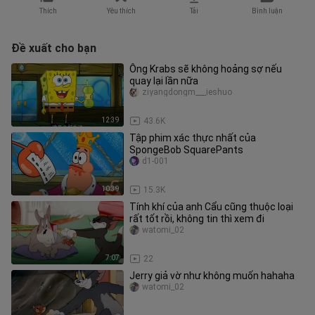
Thích
Yêu thích
Tải
Bình luận
Đề xuất cho bạn
Ông Krabs sẽ không hoảng sợ nếu
quay lại lần nữa
ziyangdongm___ieshuo
12:39
43.6K
Tập phim xác thực nhất của
SpongeBob SquarePants
d1-001
10:39
15.3K
Tính khí của anh Cẩu cũng thuộc loại
rất tốt rồi, không tin thì xem đi
watomi_02
7:07
22
Jerry giả vờ như không muốn hahaha
watomi_02