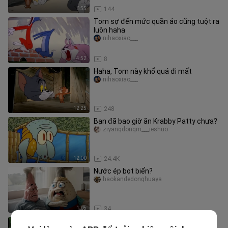
6:55
144
Tom sợ đến mức quần áo cũng tuột ra
luôn haha
nihaoxiao___
4:52
8
Haha, Tom này khổ quá đi mất
nihaoxiao___
12:25
248
Bạn đã bao giờ ăn Krabby Patty chưa?
ziyangdongm___ieshuo
12:00
24.4K
Nước ép bọt biển?
haokandedonghuaya
1:05
34
Thức ăn trong SpongeBob