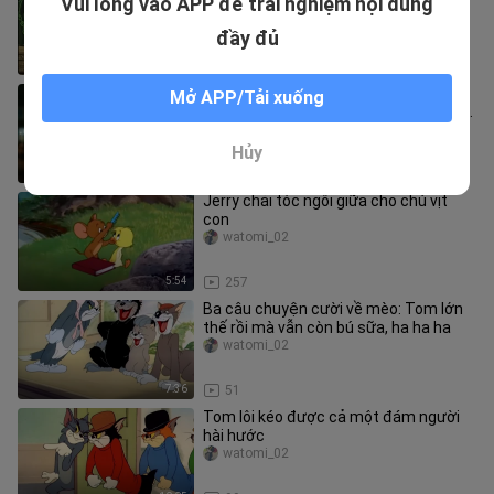
Vui lòng vào APP để trải nghiệm nội dung
SquarePants 3
12313b
đầy đủ
1:43
19.0K
Đại tiệc khoảnh khắc nhóm nhân vật
Mở APP/Tải xuống
“Bên ngoài học đường”: Dean “vua đào
hoa” đánh ghen tiểu tam
aphasia_xxx
Hủy
2:52
19
Jerry chải tóc ngôi giữa cho chú vịt
con
watomi_02
5:54
257
Ba câu chuyện cười về mèo: Tom lớn
thế rồi mà vẫn còn bú sữa, ha ha ha
watomi_02
7:36
51
Tom lôi kéo được cả một đám người
hài hước
watomi_02