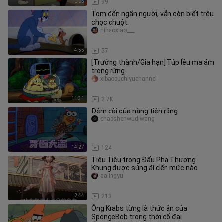
10:05
99
Tom đến ngẩn người, vẫn còn biết trêu
chọc chuột.
nihaoxiao___
4:55
57
[Trưởng thành/Gia hạn] Túp lều ma ám
trong rừng
xibaobuchiyuchannel
11:31
2.7K
Đêm dài của nàng tiên răng
chaoshenwudiwang
14:27
124
Tiêu Tiêu trong Đấu Phá Thương
Khung được sủng ái đến mức nào
aalingyu
2:44
213
Ông Krabs từng là thức ăn của
SpongeBob trong thời cổ đại