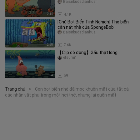
Baisirbudadianhua
2:45
4.1K
[Chú Bọt Biển Tinh Nghịch] Thỏ biển
cắn nát nhà của SpongeBob
Baisirbudadianhua
2:58
7.6K
【Clip cô đọng】Gấu thật lòng
etsumi1
1:54
59
Trang chủ
Con bọt biển nhỏ đã mọc khuôn mặt của tất cả
>
các nhân vật phụ trong một hơi thở, nhưng lại quên mất