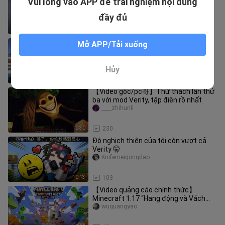
Vui lòng vào APP để trải nghiệm nội dung
ZA_7
đầy đủ
4:21
14.5K
[Chuyển] Tom Speedrun Minecraft
Mở APP/Tải xuống
fzxiansheng123
Hủy
3:42
2.5K
【Video gốc/pc哥】Thử thách lần thứ
ba với mod Verity, tập điên rồ nhất
____zhihunli
10:30
230
Độ nghịch thiên của tôi còn vượt cả
Verity 🤫
Knifemeigongdao
10:13
103
【Video quảng cáo chính thức】
Minecraft 1.17 “Hang động và Vách
núi” – Phần 1 đã ra mắt trên tất cả cá
wuguangyao