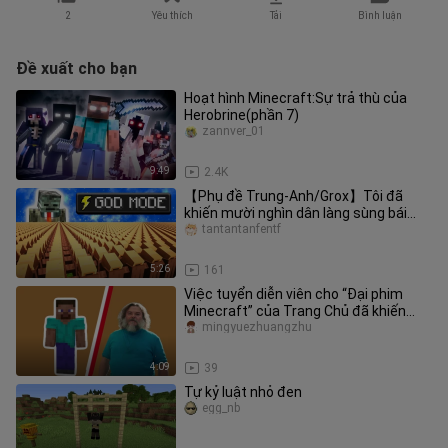
2
Yêu thích
Tải
Bình luận
Đề xuất cho bạn
Hoạt hình Minecraft:Sự trả thù của
Herobrine(phần 7)
zannver_01
9:49
2.4K
【Phụ đề Trung-Anh/Grox】Tôi đã
khiến mười nghìn dân làng sùng bái
mình
tantantanfentf
5:26
161
Việc tuyển diễn viên cho “Đại phim
Minecraft” của Trang Chủ đã khiến
người chơi thất vọng!
mingyuezhuangzhu
4:09
39
Tự kỷ luật nhỏ đen
egg_nb