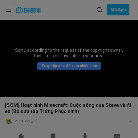
Lựa chọn ngôn ngữ
Mở App
English
Ngôn ngữ: Tiếng Việt
ภาษาไทย
Sorry, according to the request of the copyright owner,
Đăng
this film is not available in your area.
Tiếng Việt
nhập
Truy cập App để xem nhiều hơn
Bahasa Indonesia
Bahasa Melayu
[SQM] Hoạt hình Minecraft: Cuộc sống của Steve và Al
ex (Bộ sưu tập Trứng Phục sinh)
zannver_01