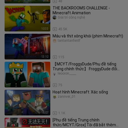
0:55
48
THE BACKROOMS CHALLENGE -
Minecraft Animation
Giải trí công nghệ
10:33
45.5K
Máu và thịt xông khói (phim Minecraft)
tantantanfentf
13:12
115
【MCYT/FroggyDude/Phụ đề tiếng
Trung chính thức】 FroggyDude đối
đầu Herobrine
leooion_____
1:50
75
Hoạt hình Minecraft: Xác sống
zannver_01
16:07
1.1K
[Phụ đề tiếng Trung chính
thức/MCYT/Grox] Tôi đã bắt thêm