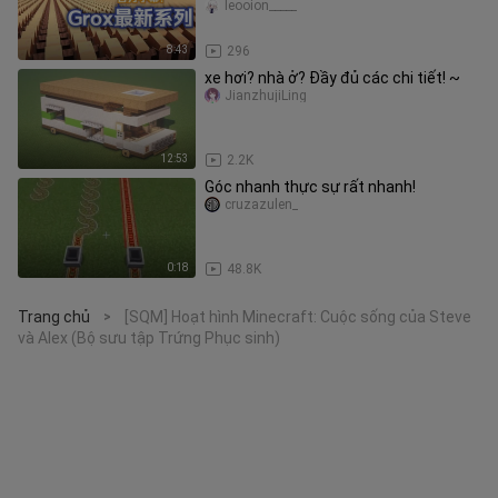
một triệu dân làng làm nô lệ và bắt họ
leooion_____
mô
8:43
296
xe hơi? nhà ở? Đầy đủ các chi tiết! ~
JianzhujiLing
12:53
2.2K
Góc nhanh thực sự rất nhanh!
cruzazulen_
0:18
48.8K
Trang chủ
[SQM] Hoạt hình Minecraft: Cuộc sống của Steve
>
và Alex (Bộ sưu tập Trứng Phục sinh)