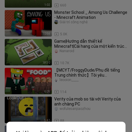
1:02
660
Monster School _ Among Us Challenge
- Minecraft Animation
Giải trí công nghệ
10:54
5.0K
Game|Hướng dẫn thiết kế
Minecraft|Cái hang của một kiến trúc
sư đào...
Nanaroid
18:30
10.7K
【MCYT/FroggyDude/Phụ đề tiếng
Trung chính thức】Tôi yêu
MINECRAFT MANHUNT【Hơi đáng
leooion_____
sợ】ft. grox
6:05
114
Verity của mob so tài với Verity của
anh chàng PC
wofulesanjiaozhou
5:42
88
Đục tường xây gò