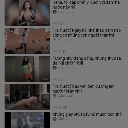
Haha, tôi sắp chết vì cười với đám hài
hước này rồi
anqiladudu
2:43
121
[Hài hước] Ngày hội thể thao năm nào
cũng có những con người thần kỳ!
Mr-nanfeng
2:23
9.1K
Tưởng như đang sống, nhưng thực ra
đã “xã chết” rồi!!!
anqiladudu
2:53
53
[Hài hước] Sao vận đen cứ ứng lên
người tôi ấy nhỉ?
Caiwuyan
3:11
30.6K
Những giây phút xấu hổ muốn độn thổ!
Chenbaming