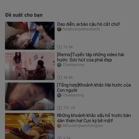
Đề xuất cho bạn
Đạo diễn, ai bảo cậu hô cắt chứ!
fengkuangdetaodashi
2:42
76.9K
[Remix]Tuyển tập những video hài
hước: Sức hút của phái đẹp
Chenbaming
2:38
46.8K
[Tổng hợp]Khoảnh khắc Hài hước của
Con người
Chenbaming
2:38
751.7K
Những khoảnh khắc xấu hổ trước bàn
dân thiên hạ! Cực kỳ bẽ mặt!
Mihuoxingweishangjian
3:47
6.5K