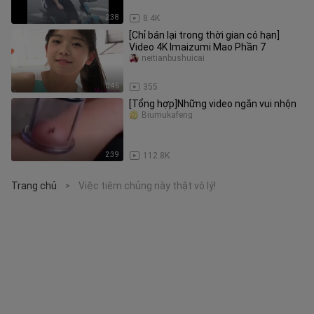
2:38
8.4K
[Chỉ bán lại trong thời gian có hạn]
Video 4K Imaizumi Mao Phần 7
neitianbushuicai
0:46
355
[Tổng hợp]Những video ngắn vui nhộn
Biumukafeng
2:39
112.8K
Trang chủ
Việc tiêm chủng này thật vô lý!
>