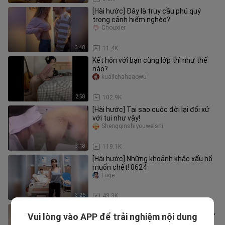
[Hài hước] Đây là truy cầu phú quý
trong cảnh hiểm nghèo?
Chouxier
3:48
11.4K
Kết hôn với bạn cùng lớp thì như thế
nào?
kuailehahaaowu
2:58
102.9K
[Hài hước] Tại sao cuộc đời lại đối xử
với tui như vậy!
Shengqinshiyouweishi
3:18
119.1K
[Hài hước] Những khoảnh khắc xấu hổ
muốn chết! 0624
Fuge
3:26
43.3K
【Trang Đạt Phi】 TikTok “#flower#
Vui lòng vào APP để trải nghiệm nội dung
còn ai chưa nhảy bài flower của Trí Tú”
zhuangdafeiya