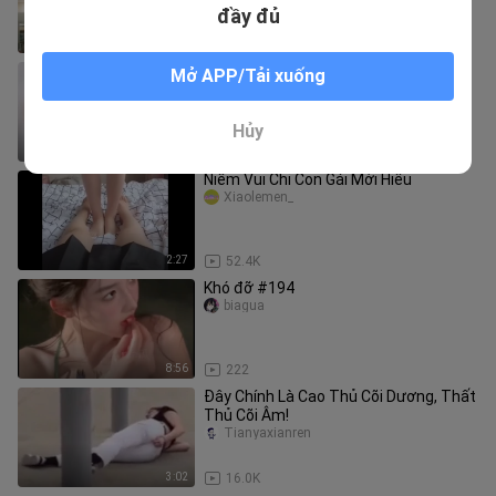
đầy đủ
0:22
0
Khoảnh khắc xấu hổ trong đời
Mở APP/Tải xuống
Caiwuyan
Hủy
3:09
180.6K
Niềm Vui Chỉ Con Gái Mới Hiểu
Xiaolemen_
2:27
52.4K
Khó đỡ #194
biagua
8:56
222
Đây Chính Là Cao Thủ Cõi Dương, Thất
Thủ Cõi Âm!
Tianyaxianren
3:02
16.0K