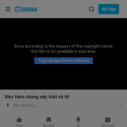
Lựa chọn ngôn ngữ
Mở App
English
Ngôn ngữ: Tiếng Việt
ภาษาไทย
Sorry, according to the request of the copyright owner,
Đăng
this film is not available in your area.
Tiếng Việt
nhập
Truy cập App để xem nhiều hơn
Bahasa Indonesia
Bahasa Melayu
Việc tiêm chủng này thật vô lý!
Mr-nanfeng
Thích
Yêu thích
Tải
Bình luận