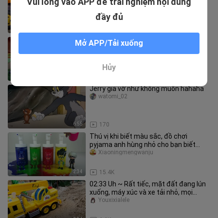
Vui lòng vào APP để trải nghiệm nội dung
hầm lớn hơn thật tuyệt vời
Youxixialele
đầy đủ
3:11
3.8K
Tính khí của anh Cẩu cũng thuộc loại
Mở APP/Tải xuống
rất tốt rồi, không tin thì xem đi
watomi_02
Hủy
7:07
31
Jerry giả vờ như không muốn hahaha
watomi_02
6:55
170
Thú vị khi biết màu sắc, đồ chơi
pyjama anh hùng nhỏ cho bạn biết
màu sắc
Xiaoningmengwanju
2:34
15.4K
02:33 Uh ~ Rất tiếc, mặt đất đang lún
xuống, máy xúc và xe tải nhỏ, mọi
người cẩn thận
Youxixialele