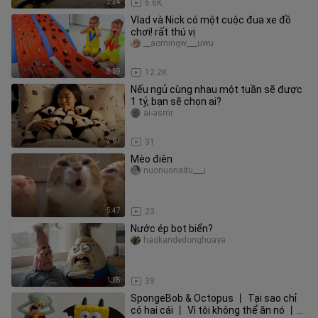
2:34
6.6K
Vlad và Nick có một cuộc đua xe đồ
chơi! rất thú vị
__aomingw___uwu
8:59
12.2K
Nếu ngủ cùng nhau một tuần sẽ được
1 tỷ, bạn sẽ chọn ai?
ai-asmr
2:01
31
Mèo điên
nuonuonaitu___i
5:47
23
Nước ép bọt biển?
haokandedonghuaya
1:05
39
SpongeBob & Octopus 丨 Tại sao chỉ
có hai cái 丨 Vì tôi không thể ăn nó 丨