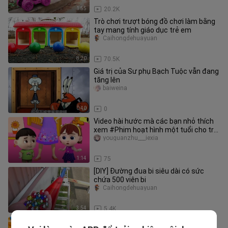
1:55
20.2K
Trò chơi trượt bóng đồ chơi làm bằng
tay mang tính giáo dục trẻ em
Caihongdehuayuan
8:20
70.5K
Giá trị của Sư phụ Bạch Tuộc vẫn đang
tăng lên
baiweina
0:40
0
Video hài hước mà các bạn nhỏ thích
xem #Phim hoạt hình một tuổi cho trẻ
em #Giáo dục sớm khai sáng
youguanzhu___iexia
1:14
75
[DIY] Đường đua bi siêu dài có sức
chứa 500 viên bi
Caihongdehuayuan
3:54
5.4K
Ồ! Chiếc ô tô đồ chơi chui qua đường