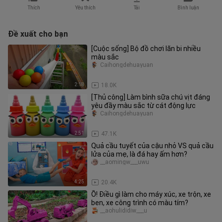
Thích
Yêu thích
Tải
Bình luận
Đề xuất cho bạn
[Cuộc sống] Bộ đồ chơi lăn bi nhiều
màu sắc
Caihongdehuayuan
2:18
18.0K
[Thủ công] Làm bình sữa chú vịt đáng
yêu đầy màu sắc từ cát động lực
Caihongdehuayuan
2:51
47.1K
Quả cầu tuyết của cậu nhỏ VS quả cầu
lửa của mẹ, là đá hay ấm hơn?
__aomingw___uwu
4:25
20.4K
Ồ! Điều gì làm cho máy xúc, xe trộn, xe
ben, xe công trình có màu tím?
__aohulididiw___u