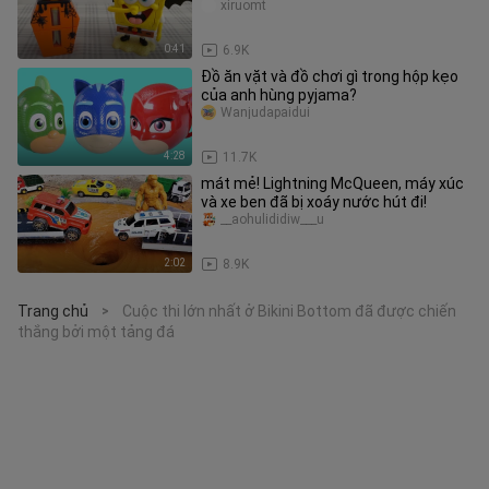
Đồ chơi Halloween của KFC
xiruomt
0:41
6.9K
Đồ ăn vặt và đồ chơi gì trong hộp kẹo
của anh hùng pyjama?
Wanjudapaidui
4:28
11.7K
mát mẻ! Lightning McQueen, máy xúc
và xe ben đã bị xoáy nước hút đi!
__aohulididiw___u
2:02
8.9K
Trang chủ
Cuộc thi lớn nhất ở Bikini Bottom đã được chiến
>
thắng bởi một tảng đá