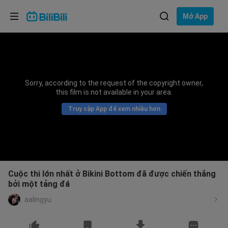
Lựa chọn ngôn ngữ
Mở App
English
Ngôn ngữ: Tiếng Việt
ภาษาไทย
Sorry, according to the request of the copyright owner,
Đăng
this film is not available in your area.
Tiếng Việt
nhập
Truy cập App để xem nhiều hơn
Bahasa Indonesia
Bahasa Melayu
Cuộc thi lớn nhất ở Bikini Bottom đã được chiến thắng
bởi một tảng đá
aalingyu