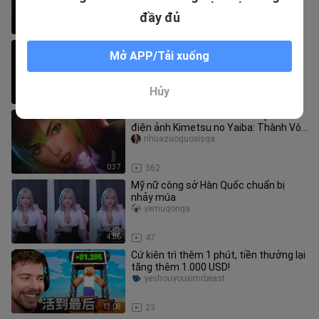
đầy đủ
3:04
80
Đây chính là “sự ân cần” trong truyền
Mở APP/Tải xuống
thuyết sao!?
Weiqudexiaoxiangjiao
Hủy
2:57
49
Nổi đình nổi đám~~~ Bản 3D phim
điện ảnh Kimetsu no Yaiba: Thành Vô
Tận của các tác giả fan‑made, tu
rihuazuoguoxisqa
0:37
362
Mỹ nữ công sở Hàn Quốc chuẩn bị
nhảy múa
yemugonga
4:56
47
Cứ kiên trì thêm 1 phút, tiền thưởng lại
tăng thêm 1.000 USD!
yeshouyouximrbeast
13:08
23