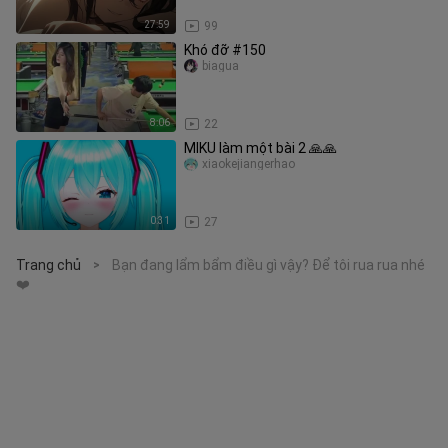
27:59
99
Khó đỡ #150
biagua
8:06
22
MIKU làm một bài 2 🙏🙏
xiaokejiangerhao
0:31
27
Trang chủ
Bạn đang lẩm bẩm điều gì vậy? Để tôi rua rua nhé
>
❤️