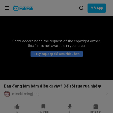
Lựa chọn ngôn ngữ
Mở App
English
Ngôn ngữ: Tiếng Việt
ภาษาไทย
Sorry, according to the request of the copyright owner,
Đăng
this film is not available in your area.
Tiếng Việt
nhập
Truy cập App để xem nhiều hơn
Bahasa Indonesia
Bahasa Melayu
Bạn đang lẩm bẩm điều gì vậy? Để tôi rua rua nhé❤️
misaki-mingjiang
5
Yêu thích
Tải
Bình luận