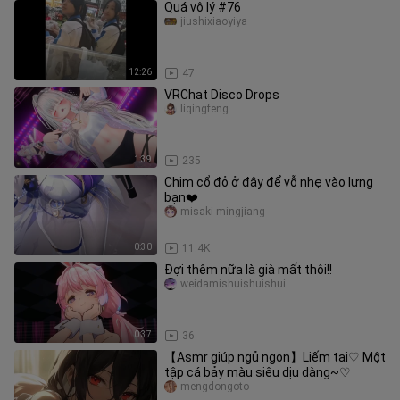
Quá vô lý #76
jiushixiaoyiya
12:26
47
VRChat Disco Drops
liqingfeng
1:39
235
Chim cổ đỏ ở đây để vỗ nhẹ vào lưng
bạn❤️
misaki-mingjiang
0:30
11.4K
Đợi thêm nữa là già mất thôi!!
weidamishuishuishui
0:37
36
【Asmr giúp ngủ ngon】Liếm tai♡ Một
tập cá bảy màu siêu dịu dàng~♡
mengdongoto