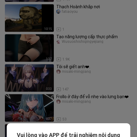
Thạch Hoành khắp nơi
fatiaoyou
10:15
1
Tạo năng lượng cấp thực phẩm
Wusuoshishiqingyejiang
1:37
1.9K
Tôi sẽ giết anh❤️.
misaki-mingjiang
0:33
147
Frollo ở đây để vỗ nhẹ vào lưng bạn❤️
misaki-mingjiang
0:37
53
Tôi sẽ làm bạn ngạt thở nếu bạn đến
❤️
Vui lòng vào APP để trải nghiệm nội dung
misaki-mingjiang