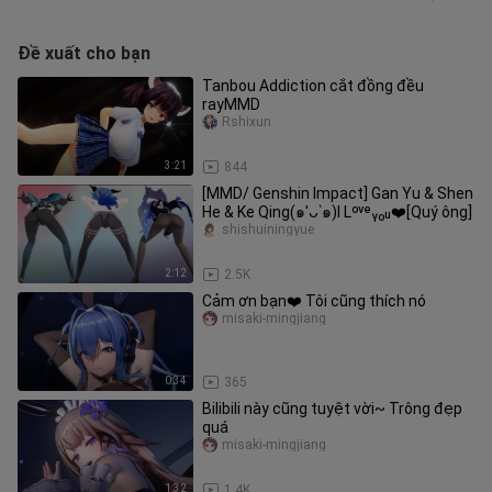
Đề xuất cho bạn
Tanbou Addiction cắt đồng đều
rayMMD
Rshixun
3:21
844
[MMD/ Genshin Impact] Gan Yu & Shen
He & Ke Qing(๑′ᴗ‵๑)I Lᵒᵛᵉᵧₒᵤ❤️[Quý ông]
shishuiningyue
2:12
2.5K
Cảm ơn bạn❤️ Tôi cũng thích nó
misaki-mingjiang
0:34
365
Bilibili này cũng tuyệt vời~ Trông đẹp
quá
misaki-mingjiang
1:32
1.4K