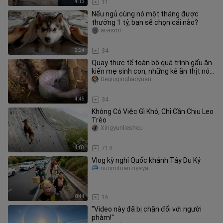
4:13
11
Nếu ngủ cùng nó một tháng được
thưởng 1 tỷ, bạn sẽ chọn cái nào?
ai-asmr
2:24
34
Quay thực tế toàn bộ quá trình gấu ăn
kiến mẹ sinh con, những kẻ ăn thịt nó
làm sao nhẫn tâm đâm vào
Deqiuqingbaoyuan
4:45
34
Không Có Việc Gì Khó, Chỉ Cần Chịu Leo
Trèo
Xingyunlieshou
4:03
714
Vlog kỳ nghỉ Quốc khánh Tây Du Ký
nuomituanziyaya
0:44
16
"Video này đã bị chặn đối với người
phàm!"