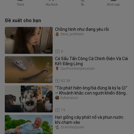
Thích
Yêu thích
Tải
Bình luận
Đề xuất cho bạn
Chồng hình như đang yêu rồi
dave_andrews
0:52
0
Cá Sấu Tấn Công Cá Chình Điện Và Cái
Kết Đắng Lòng
Qushuodongwuyuan
3:09
82.3K
“Tôi phát hiện ông/bà đúng là kỳ lạ 😑”
— Khoảnh khắc con người khiến động
vật phải bó tay
liulianwazi
2:37
19
Hạt giống cây phát nổ và phun nước
khi chạm vào
zirandaqiguan