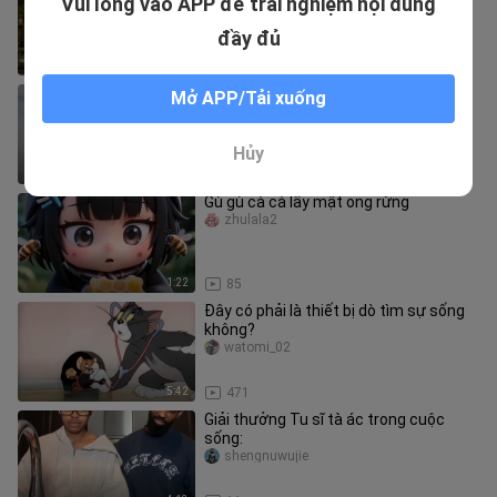
Vui lòng vào APP để trải nghiệm nội dung
Guga~
yizhigushifu
đầy đủ
1:25
27
Rắn: Cảm giác tách rời chết tiệt này!
Mở APP/Tải xuống
toshiko__
Hủy
2:44
23.0K
Gù gù cà cà lấy mật ong rừng
zhulala2
1:22
85
Đây có phải là thiết bị dò tìm sự sống
không?
watomi_02
5:42
471
Giải thưởng Tu sĩ tà ác trong cuộc
sống:
shengnuwujie