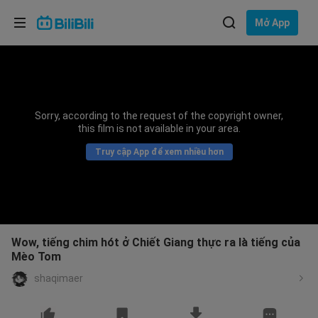
Lựa chọn ngôn ngữ
Mở App
English
Ngôn ngữ: Tiếng Việt
ภาษาไทย
Sorry, according to the request of the copyright owner,
Đăng
this film is not available in your area.
Tiếng Việt
nhập
Truy cập App để xem nhiều hơn
Bahasa Indonesia
Bahasa Melayu
Wow, tiếng chim hót ở Chiết Giang thực ra là tiếng của
Mèo Tom
shaqimaer