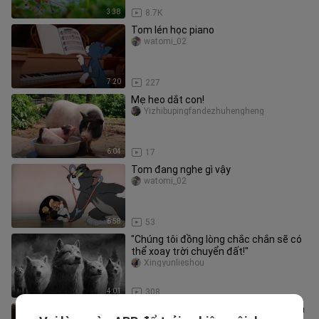
3:38
8.7K
Tom lén học piano
watomi_02
7:20
227
Mẹ heo dắt con!
Yizhibupingfandezhuhengheng
6:04
17
Tom đang nghe gì vậy
watomi_02
6:58
53
"Chúng tôi đồng lòng chắc chắn sẽ có
thể xoay trời chuyển đất!"
Xingyunlieshou
4:01
308
Vlog điền viên trong thế giới mạng của