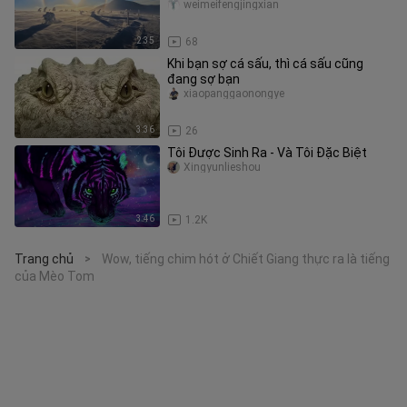
weimeifengjingxian
2:35
68
Khi bạn sợ cá sấu, thì cá sấu cũng
đang sợ bạn
xiaopanggaonongye
3:36
26
Tôi Được Sinh Ra - Và Tôi Đặc Biệt
Xingyunlieshou
3:46
1.2K
Trang chủ
Wow, tiếng chim hót ở Chiết Giang thực ra là tiếng
>
của Mèo Tom