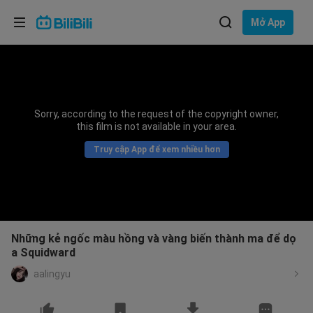
Lựa chọn ngôn ngữ
Mở App
English
Ngôn ngữ: Tiếng Việt
ภาษาไทย
Sorry, according to the request of the copyright owner,
Đăng
this film is not available in your area.
Tiếng Việt
nhập
Truy cập App để xem nhiều hơn
Bahasa Indonesia
Bahasa Melayu
Những kẻ ngốc màu hồng và vàng biến thành ma để dọ
a Squidward
aalingyu