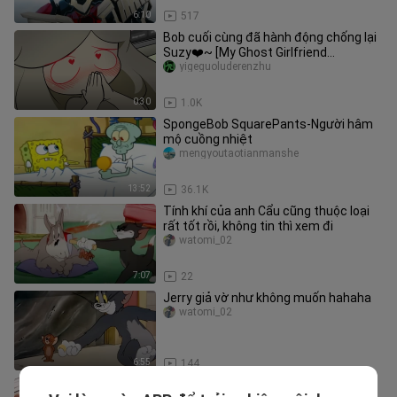
6:10
517
Bob cuối cùng đã hành động chống lại
Suzy❤️~ [My Ghost Girlfriend
Fanfiction]
yigeguoluderenzhu
0:30
1.0K
SpongeBob SquarePants-Người hâm
mộ cuồng nhiệt
mengyoutaotianmanshe
13:52
36.1K
Tính khí của anh Cẩu cũng thuộc loại
rất tốt rồi, không tin thì xem đi
watomi_02
7:07
22
Jerry giả vờ như không muốn hahaha
watomi_02
6:55
144
Ta già rồi, chứ không phải không còn