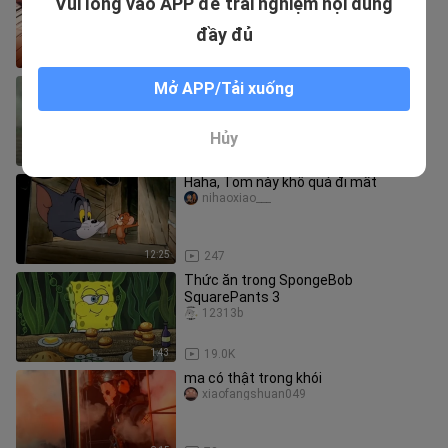
Vui lòng vào APP để trải nghiệm nội dung
vung nổi đao! Hồn ma diệt Liên Minh –
Hoàng!!
Weixundepaopaochahu
đầy đủ
4:20
3.8K
Xe tăng ma
Mở APP/Tải xuống
qiuye_03
Hủy
5:46
87
Haha, Tom này khổ quá đi mất
nihaoxiao___
12:25
247
Thức ăn trong SpongeBob
SquarePants 3
12313b
1:43
19.0K
ma có thật trong khói
xiaofangshuan049