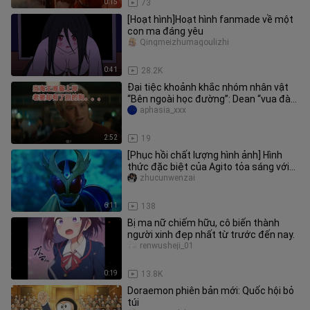
0:15
73
[Hoạt hình]Hoạt hình fanmade về một
con ma đáng yêu
Qingmeizhumagoulizhi
0:41
28.2K
Đại tiệc khoảnh khắc nhóm nhân vật
“Bên ngoài học đường”: Dean “vua đào
hoa” đánh ghen tiểu tam
aphasia_xxx
2:52
19
[Phục hồi chất lượng hình ảnh] Hình
thức đặc biệt của Agito tỏa sáng với
chất lượng hình ảnh cấp độ
zhucunwenzai
6:11
138
Bị ma nữ chiếm hữu, cô biến thành
người xinh đẹp nhất từ trước đến nay.
renwusheji_01
0:19
13.8K
Doraemon phiên bản mới: Quốc hội bỏ
túi