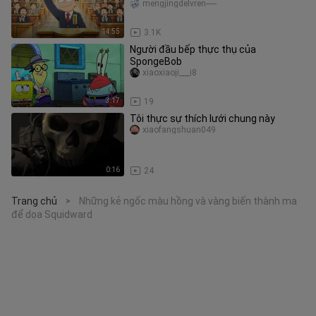
mengjingdelvren-----
14:55
3.1K
Người đầu bếp thực thụ của
SpongeBob
xiaoxiaoji___i8
3:17
19
Tôi thực sự thích lưới chung này
xiaofangshuan049
0:16
24
Trang chủ
Những kẻ ngốc màu hồng và vàng biến thành ma
>
để dọa Squidward