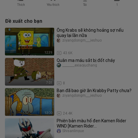
Thích
Yêu thích
Tải
1
Đề xuất cho bạn
Ông Krabs sẽ không hoảng sợ nếu
quay lại lần nữa
ziyangdongm___ieshuo
12:39
43.6K
Quân ma máu sắt bị đốt cháy
________exiaojuchang
7:01
8
Bạn đã bao giờ ăn Krabby Patty chưa?
ziyangdongm___ieshuo
12:00
24.4K
Phiên bản màu hố đen Kamen Rider
WIND [Kamen Rider
Gotchard/Gotchard]
Shisanlinyue