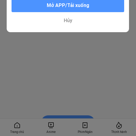
Mở APP/Tải xuống
Hủy
Xem trong BiliBili
Trang chủ
Anime
PhimNgắn
Thịnh hành