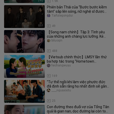
3:42
1.9K
Phiên bản Thái của “Bước bước kiềm
tâm” sắp lên sóng, nữ nghệ sĩ được
săn đón nhất GMM chính thức xu
Taifutegongdui
0:51
49
【Song nam chính】Tập 3: Tình yêu
của những anh chàng lực lưỡng. Kẻ
nghiện tình dục đàn anh số 0, bao
biluoqin
1:52
488
【Vietsub chính thức】LMSY lần thứ
ba hợp tác trong “Hometown
Romance” – Trailer mới nhất, ấn định
feichangwuyu
lịc
1:11
169
“Tư thế ngồi khi làm việc phước đức
đã định sẵn rằng họ nhất định sẽ gắn
bó cả đời với tư cách là ‘v
____nguaxixitu
0:56
25
Con đường theo đuổi vợ của Tổng Tân
quả là gian nan, dọc đường lại còn toàn