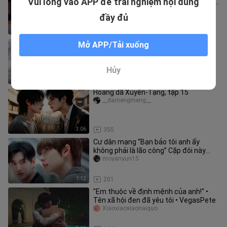
Vui lòng vào APP để trải nghiệm nội dung
thành niên, anh ta nói anh ta 19 tuổi!" •
Tình yêu đang ở t
Xiaoxiaoxiaonaiguo
đầy đủ
2:00
362
“Ba kiếp may mắn gặp được em, cả
Mở APP/Tải xuống
trái tim chỉ tràn đầy niềm vui vì em.” •
Quý công tử chốn thâm uyên
Xiaoxiaoxiaonaiguo
Hủy
2:51
45
Hoang dã Xuyên-Tạng, tập 15
__damengmeng__
3:06
355
Cư dân mạng “Bạn bảo tôi anh ấy
không phải là lão công” Cặp đôi này
chính là chơi chiêu ngược ngạo!
moyanyun15
1:12
201
"Em thuộc về định mệnh của anh!" •
Tên xã hội đen đã yêu tôi • VegasPete
Xiaoxiaoxiaonaiguo