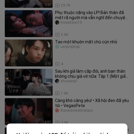
1:17
29.7K
Phụ thuộc nặng vào LP! Bản thân đã
mệt rã người mà vẫn nghĩ đến chuyện
làm đồ ăn cho bé thỏ! Anh ấy
moyanyun15
2:47
5.6K
Tạo một khuôn mặt chú cún nhỏ
LanjingjingL
2:10
4
Sau khi giả làm cặp đôi, anh bạn thân
không chịu giả vờ nữa: Tập 1 (Một giấc
ngủ dậy, tôi và anh bạn
zhuoying1
1:35
1.6K
Càng khó càng yêu! • Xã hội đen đã yêu
tôi • VegasPete
Xiaoxiaoxiaonaiguo
3:51
3.9K
"Anh ta nói anh ta không đụng tới trẻ vị