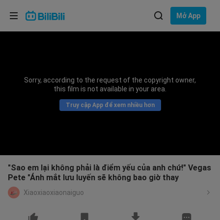
Lựa chọn ngôn ngữ
Mở App
English
Ngôn ngữ: Tiếng Việt
ภาษาไทย
Sorry, according to the request of the copyright owner,
Đăng
this film is not available in your area.
Tiếng Việt
nhập
Truy cập App để xem nhiều hơn
Bahasa Indonesia
Bahasa Melayu
"Sao em lại không phải là điểm yếu của anh chứ!" Vegas
Pete "Ánh mắt lưu luyến sẽ không bao giờ thay
Xiaoxiaoxiaonaiguo