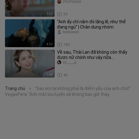
những đồng đội “hỗ trợ n
zhizhijianji
1:32
99
“Anh ấy chỉ nằm đó lặng lẽ, như thể
đang ngủ” | Chân dung nhóm
beckywan
4:52
189
Về sau, Thái Lan đã không còn thấy
được nữ chính như vậy nữa…
xil_____g
1:48
40
Trang chủ
"Sao em lại không phải là điểm yếu của anh chứ!"
>
VegasPete "Ánh mắt lưu luyến sẽ không bao giờ thay