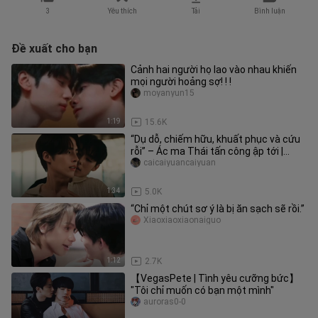
3
Yêu thích
Tải
Bình luận
Đề xuất cho bạn
Cảnh hai người họ lao vào nhau khiến
mọi người hoảng sợ! ! !
moyanyun15
1:19
15.6K
“Dụ dỗ, chiếm hữu, khuất phục và cứu
rỗi” – Ác ma Thái tấn công ập tới |
“Đừng hòng thoát khỏi bên c
caicaiyuancaiyuan
1:34
5.0K
“Chỉ một chút sơ ý là bị ăn sạch sẽ rồi.”
Xiaoxiaoxiaonaiguo
1:12
2.7K
【VegasPete | Tình yêu cưỡng bức】
"Tôi chỉ muốn có bạn một mình"
auroras0-0