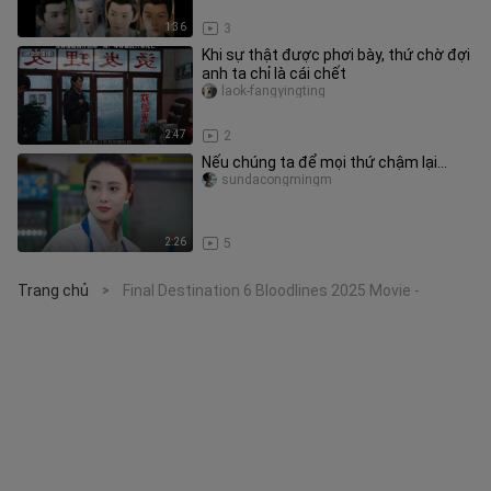
1:36
3
Khi sự thật được phơi bày, thứ chờ đợi
anh ta chỉ là cái chết
laok-fangyingting
2:47
2
Nếu chúng ta để mọi thứ chậm lại…
sundacongmingm
2:26
5
Trang chủ
Final Destination 6 Bloodlines 2025 Movie -
>