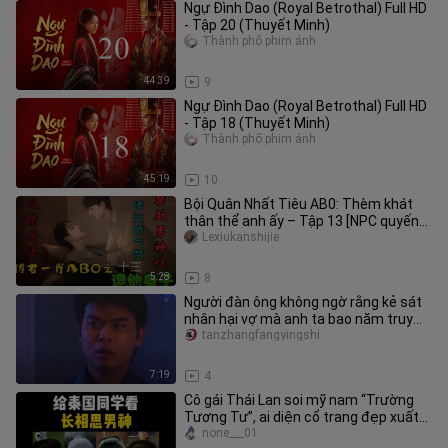
Ngự Đình Dao (Royal Betrothal) Full HD
- Tập 20 (Thuyết Minh)
Thành phố phim ảnh
44:39
9
Ngự Đình Dao (Royal Betrothal) Full HD
- Tập 18 (Thuyết Minh)
Thành phố phim ảnh
45:19
10
Bội Quân Nhất Tiêu AB0: Thèm khát
thân thể anh ấy – Tập 13 [NPC quyến
rũ | Con trả nợ thay cha | Soá
Lexiukanshijie
5:28
8
Người đàn ông không ngờ rằng kẻ sát
nhân hại vợ mà anh ta bao năm truy
tìm hóa ra lại là người thân
tanzhangfangyingshi
7:19
4
Cô gái Thái Lan soi mỹ nam “Trường
Tương Tư”, ai diện cổ trang đẹp xuất
sắc nhất?
none___01