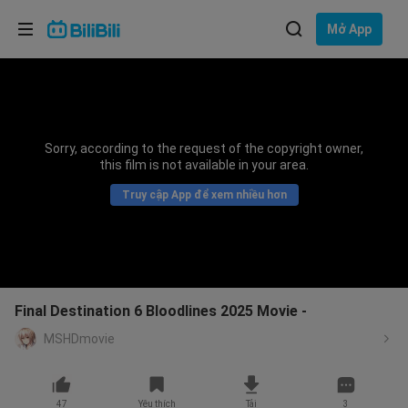
Lựa chọn ngôn ngữ
Mở App
English
Ngôn ngữ: Tiếng Việt
ภาษาไทย
Sorry, according to the request of the copyright owner,
Đăng
this film is not available in your area.
Tiếng Việt
nhập
Truy cập App để xem nhiều hơn
Bahasa Indonesia
Bahasa Melayu
Final Destination 6 Bloodlines 2025 Movie -
MSHDmovie
47
Yêu thích
Tải
3