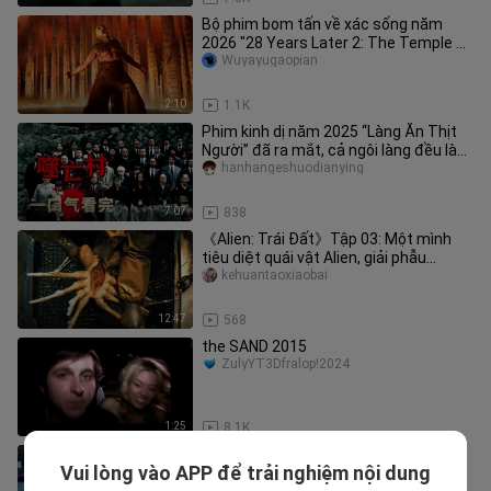
Bộ phim bom tấn về xác sống năm
2026 "28 Years Later 2: The Temple of
Bones" công bố trailer đầu tiê
Wuyayugaopian
2:10
1.1K
Phim kinh dị năm 2025 “Làng Ăn Thịt
Người” đã ra mắt, cả ngôi làng đều là
những ác quỷ ăn thịt người
hanhangeshuodianying
7:07
838
《Alien: Trái Đất》Tập 03: Một mình
tiêu diệt quái vật Alien, giải phẫu
Facehugger, quá kích thích luô
kehuantaoxiaobai
12:47
568
the SAND 2015
ZulyYT3Dfralop!2024
1:25
8.1K
Chuyến bay thây ma, hành khách trở
Vui lòng vào APP để trải nghiệm nội dung
thành con mồi của thây ma, kết cục
dianyingmixiaoya