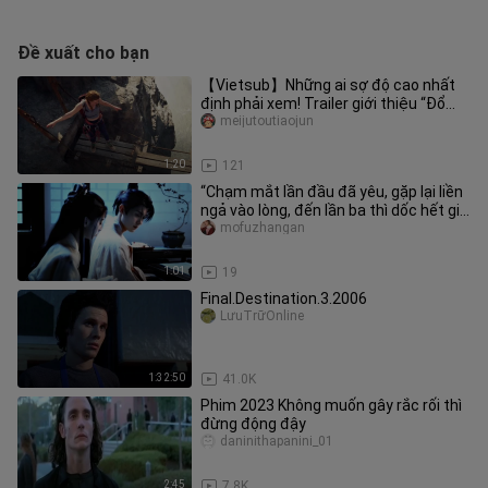
Đề xuất cho bạn
【Vietsub】Những ai sợ độ cao nhất
định phải xem! Trailer giới thiệu “Đổ
Xúc 2”, công chiếu ngày 2 thá
meijutoutiaojun
1:20
121
“Chạm mắt lần đầu đã yêu, gặp lại liền
ngả vào lòng, đến lần ba thì dốc hết gia
sản tặng nàng, còn k
mofuzhangan
1:01
19
Final.Destination.3.2006
LưuTrữOnline
1:32:50
41.0K
Phim 2023 Không muốn gây rắc rối thì
đừng động đậy
daninithapanini_01
2:45
7.8K