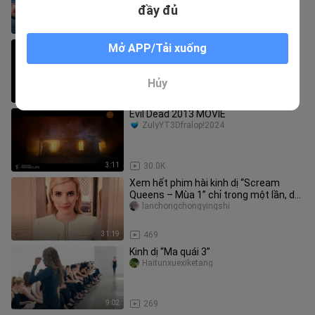
người nào cũng thảm hại hơn ng
đầy đủ
13:23
107
Xem hết phim zombie "Tuyết Chết 2"
Mở APP/Tải xuống
trong một mạch
zhongtou_02
Hủy
8:11
241
Evil Dead 2013 MOVIE
ZulyYT3Dfralop!2024
3:11
30.0K
Xem hết phim hài kinh dị “Scream
Queens – Mùa 1” chỉ trong một lần, dài
31 phút
lanchongchongyingshi
31:19
469
Kinh dị “Ma quái 3”
Haitunxuexiketang
9:02
269