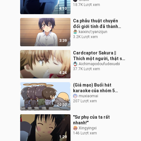
tình yêu ngọt ngào (bao
18.7K Lượt xem
gồm cả cà vạt của Zi Wu,
4:10
toàn
Ca phẫu thuật chuyển
đổi giới tính đã thành
công. Xin chúc mừng,
kaixinのyanzijun
3.2K Lượt xem
bạn đã là con gái 100%.
3:39
Cardcaptor Sakura ||
Thích một người, thật sự
không giấu nổi mắt!
Aichimapodoufudexuebi
37.7K Lượt xem
4:24
(Giả mạo) Buổi hát
karaoke của nhóm 5
người học viện cảnh sát
muxiaomai
207 Lượt xem
20:07
"Sư phụ của ta rất
nhanh!"
Xingyingxi
146 Lượt xem
1:29