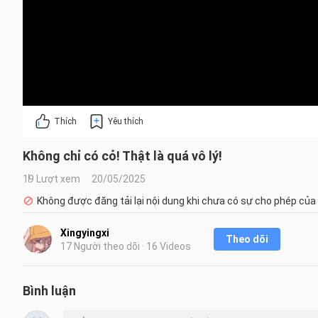
Thích
Yêu thích
Không chỉ có cỏ! Thật là quá vô lý!
19 Lượt xem
20/05/2025
Không được đăng tải lại nội dung khi chưa có sự cho phép của
Xingyingxi
Theo dõi
17 Người theo dõi · 16 Videos
Bình luận