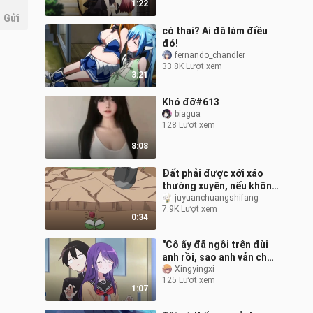
1:22
Gửi
có thai? Ai đã làm điều
đó!
fernando_chandler
33.8K Lượt xem
3:21
Khó đỡ#613
biagua
128 Lượt xem
8:08
Đất phải được xới xáo
thường xuyên, nếu không
lúa mì sẽ không phát
juyuanchuangshifang
7.9K Lượt xem
triển được.
0:34
"Cô ấy đã ngồi trên đùi
anh rồi, sao anh vẫn chưa
thỏa mãn~"
Xingyingxi
125 Lượt xem
1:07