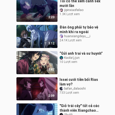
Tôi có thể xem cảnh sex
mười lần
jipinxiaofeilao
1.3K Lượt xem
2:23
Đàn ông phải tự bảo vệ
mình khi ra ngoài
huanxiangdeyu___i
24.1K Lượt xem
3:12
“Gửi anh trai và sư huynh”
Kaolaなjun
10 Lượt xem
1:47
Issei cưới tiền bối Rias
làm vợ?
bafan_dalaoshi
733 Lượt xem
2:09
"Giỏ trái cây" tất cả các
thành viên Xiangchao
Shulili