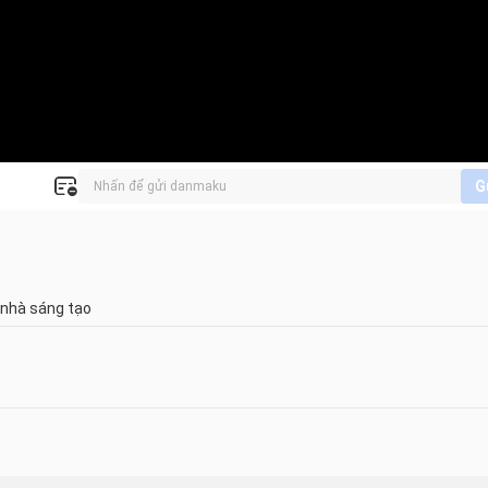
G
 nhà sáng tạo