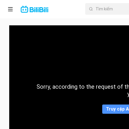
Trang chủ
Anime
PhimNgắn
Thịnh
hành
Sorry, according to the request of the
Mục lục
Truy cập A