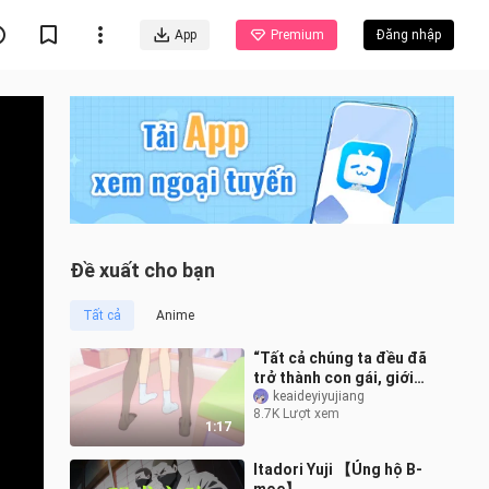
App
Premium
Đăng nhập
Đề xuất cho bạn
Tất cả
Anime
“Tất cả chúng ta đều đã
trở thành con gái, giới
tính không còn quan
keaideyiyujiang
8.7K Lượt xem
trọng nữa!!”
1:17
Itadori Yuji 【Ủng hộ B-