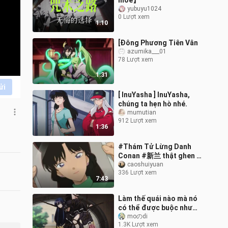
moe】
yubuyu1024
0 Lượt xem
1:10
[Đông Phương Tiên Vân
azumika___01
78 Lượt xem
1:31
ửi
[ InuYasha ] InuYasha,
chúng ta hẹn hò nhé.
mumutian
912 Lượt xem
1:36
#Thám Tử Lừng Danh
Conan #新兰 thật ghen tị
với tình bạn của Đội
caoshuiyuan
336 Lượt xem
Thám Tử Thiếu Niên
7:43
Làm thế quái nào mà nó
có thể được buộc như
thế này?
moのdi
1.3K Lượt xem