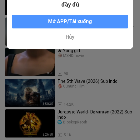
nhà – phim Mỹ “Tâm Bạo
đầy đủ
8:55
2
Ucha Lamba Kad Forever Welcome to
Mở APP/Tải xuống
the Jungle Akshay Kumar Disha Patani
Vikram M 26th June
PBFcom
Hủy
3:47
1.4K
🔥 Yong girl
MSHDmovie
0:50
98
The 5th Wave (2026) Sub Indo
Gunung Film
1:50:35
14.2K
Jυrαѕѕιϲ Wørld- Døмιnιøn (2022) Sub
Indo
BioskopReceh
2:26:58
5.1K