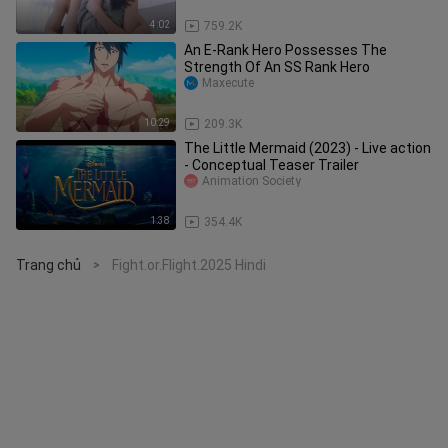
4:02
759.2K
An E-Rank Hero Possesses The
Strength Of An SS Rank Hero
Maxecute
10:29
209.3K
The Little Mermaid (2023) - Live action
- Conceptual Teaser Trailer
Animation Society
1:38
354.4K
Trang chủ
Fight.or.Flight.2025 Hindi
>