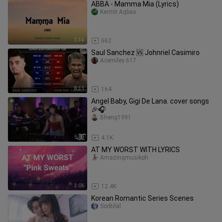
ABBA - Mamma Mia (Lyrics)
Kermit Agbas
3:34
662
Saul Sanchez 🆚 Johnriel Casimiro
Acemiley 617
8:31
164
Angel Baby, Gigi De Lana. cover songs
🎉🎧
Bheng1991
5:09
4.1K
AT MY WORST WITH LYRICS
Amazingmusikph
3:06
12.4K
Korean Romantic Series Scenes
SorBilal