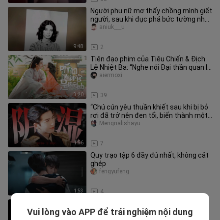
Người phụ nữ mơ thấy chồng mình giết
người, sau khi đục phá bức tường nhà
thì thực sự phát hiện một
aniuk___u
9:48
2
Tiên đạo phim của Tiêu Chiến & Địch
Lệ Nhiệt Ba: “Nghe nói Đại thần quan là
người đồng tính”
aiermoxi
3:20
39
“Chú cún yêu thuần khiết sau khi bị bỏ
rơi đã trở nên đen tối, biến thành một
kẻ cuồng chị dâu u ám…
Mengnalishayu
1:56
7
Quy trạo tập 6 đầy đủ nhất, không cắt
ghép
fengyufeng
1:53
4
Thị trấn này thật kỳ quái, mỗi ngày
Vui lòng vào APP để trải nghiệm nội dung
trước khi mặt trời lặn nhất định phải về
yutongyingshi