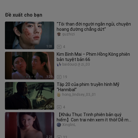
Đề xuất cho bạn
“Tôi than đời người ngắn ngủi, chuyện
hoang đường chẳng dứt”
guzhizi
1:03
4
Kim Bình Mai – Phim Hồng Kông phiên
bản tuyệt bản 66
baidouゆきzi_03
1:26
19
Tập 20 của phim truyền hình Mỹ
“Hannibal”
hong_lindsey_03_01
5:04
4
【Khâu Thục Trinh phiên bản quý
hiếm】Con trai nên xem ít thôi! Dễ mơ
mộng lắm
XinglinL
2:28
33