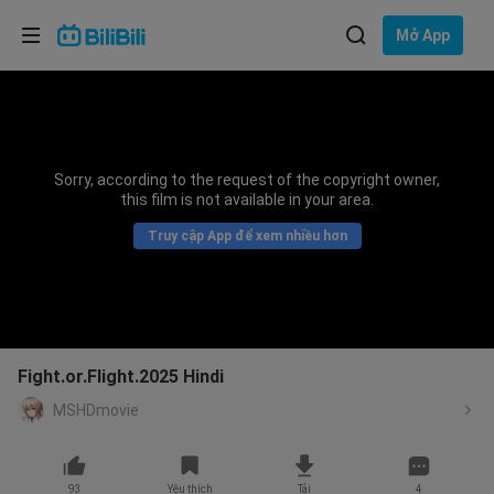
Lựa chọn ngôn ngữ
Mở App
English
Ngôn ngữ: Tiếng Việt
ภาษาไทย
Sorry, according to the request of the copyright owner,
Đăng
this film is not available in your area.
Tiếng Việt
nhập
Truy cập App để xem nhiều hơn
Bahasa Indonesia
Bahasa Melayu
Fight.or.Flight.2025 Hindi
MSHDmovie
93
Yêu thích
Tải
4