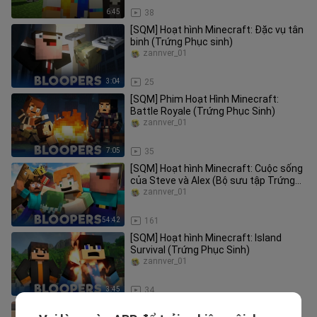
6:45
38
[SQM] Hoạt hình Minecraft: Đặc vụ tân
binh (Trứng Phục sinh)
zannver_01
3:04
25
[SQM] Phim Hoạt Hình Minecraft:
Battle Royale (Trứng Phục Sinh)
zannver_01
7:05
35
[SQM] Hoạt hình Minecraft: Cuộc sống
của Steve và Alex (Bộ sưu tập Trứng
Phục sinh)
zannver_01
54:42
161
[SQM] Hoạt hình Minecraft: Island
Survival (Trứng Phục Sinh)
zannver_01
3:45
34
"Khẩu phần ăn rất lớn, giống như một