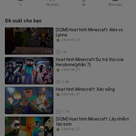
2
Yêu thích
Tải
Bình luận
Đề xuất cho bạn
[SQM] Hoạt hình Minecraft: Alex vs
Lynna
zannver_01
2:12
18
Hoạt hình Minecraft:Sự trả thù của
Herobrine(phần 7)
zannver_01
9:49
2.4K
Hoạt hình Minecraft: Xác sống
zannver_01
16:07
1.1K
[SQM] Hoạt hình Minecraft: Lây nhiễm
tân binh
zannver_01