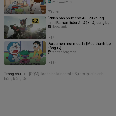
thương và sự chăm chút. Âm thanh
jiang____ijiang
8:18
2.2K
[Phiên bản phục chế 4K 120 khung
hình] Kamen Rider Zi-O (Zi-O) dạng bọc
thép + bộ sưu tập chiêu thức
ilovebamie
14:10
85
Doraemon mới mùa 17 [Mèo thành lập
công ty]
xiaoxindongman
13:50
84
Trang chủ
[SQM] Hoạt hình Minecraft: Sự trở lại của anh
>
hùng bóng tối