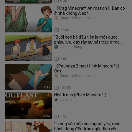
0:56
9.4K
【Krag Minecraft Animation】 Bạn có
ở nhà không Alex?
Qingmeizhumagoulizhi
0:33
22.0K
"Buổi hẹn hò đầu tiên là một cuộc
phiêu lưu, đầy rẫy sự bất trắc ở mọi
bước đi, những khám phá thú v
jiang____ijiang
9:44
2.0K
【Poundza Z hoạt hình Minecraft】
Ôm
Qingmeizhumagoulizhi
0:41
103.5K
Nhà tị nạn (Phim Minecraft)
ayrzens
25:34
146
"Trong căn bếp của người yêu, mọi
hành động đều tràn ngập tình yêu