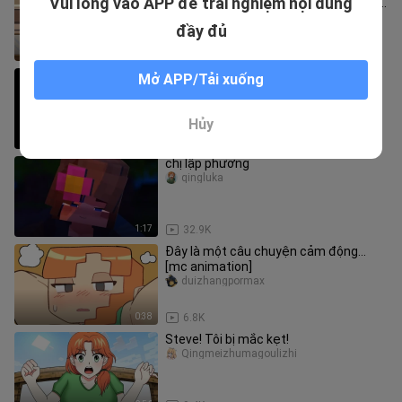
Vui lòng vào APP để trải nghiệm nội dung
ngọn núi gà rán vậy. Lấy đĩa gà rán lớn
làm ví dụ. Nó đầy ắp, t
jiang____ijiang
đầy đủ
8:42
1.6K
Cuộc đấu tay đôi tuyệt vời nhất trong
Mở APP/Tải xuống
lịch sử hoạt hình MC, hãy sử dụng
thanh kiếm của nhà vua để gâ
gamedodo
Hủy
0:37
24
chị lập phương
qingluka
1:17
32.9K
Đây là một câu chuyện cảm động...
[mc animation]
duizhangpormax
0:38
6.8K
Steve! Tôi bị mắc kẹt!
Qingmeizhumagoulizhi