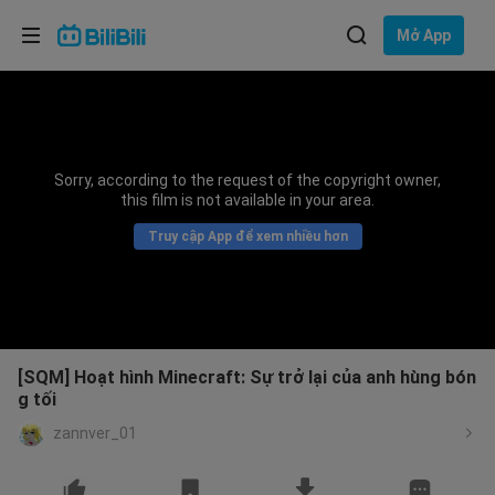
Lựa chọn ngôn ngữ
Mở App
English
Ngôn ngữ: Tiếng Việt
ภาษาไทย
Sorry, according to the request of the copyright owner,
Đăng
this film is not available in your area.
Tiếng Việt
nhập
Truy cập App để xem nhiều hơn
Bahasa Indonesia
Bahasa Melayu
[SQM] Hoạt hình Minecraft: Sự trở lại của anh hùng bón
g tối
zannver_01