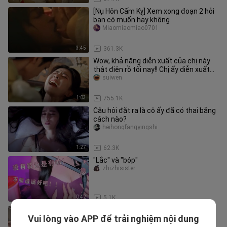
[Nụ Hôn Cấm Kỵ] Xem xong đoạn 2 hỏi
bạn có muốn hay không
Miaomiaomiao0701
3:45
361.3K
Wow, khả năng diễn xuất của chị này
thật điên rồ tối nay!! Chị ấy diễn xuất
tuyệt đỉnh!! Một cảnh kh
suiwen
1:03
755.1K
Câu hỏi đặt ra là cô ấy đã có thai bằng
cách nào?
heihongfangyingshi
1:27
62.3K
"Lắc" và "bóp"
zhizhisister
0:42
5.1K
Những “trâu bò” ngủ gục trên tàu điện
Vui lòng vào APP để trải nghiệm nội dung
ở Nhật, xem xong mà thấy chua xót
4Aguanggaotianwang