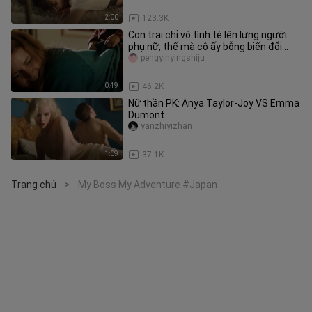
2:00
123.3K
Con trai chỉ vô tình tè lên lưng người
phụ nữ, thế mà cô ấy bỗng biến đổi
một cách kỳ lạ.
pengyinyingshiju
0:49
46.2K
Nữ thần PK: Anya Taylor-Joy VS Emma
Dumont
yanzhiyizhan
1:09
37.1K
Trang chủ
My Boss My Adventure #Japan
>