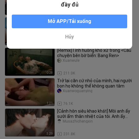
quá…
đầy đủ
2:05
109.9K
Trời ạ, bạn trai này hơi lẳng lơ
Mở APP/Tải xuống
Woyoumengxianghexiwang
Hủy
1:03
486.2K
[Remix]Tình huống khó xử trong <Câu
chuyện bên bờ biển: Bang Ren>
Xuanwule
0:28
211.0K
Trở lại căn cứ nhỏ của mình, hai người
bọn họ không thể không quan tâm
Xuanwoguanying
1:21
76.1K
[Cảnh hôn siêu khao khát] Môi anh ấy
sưởi ấm thân nhiệt của tôi. Anh ấy
luôn là người yêu của anh Sh
Musazhichengxin
3:29
231.8K