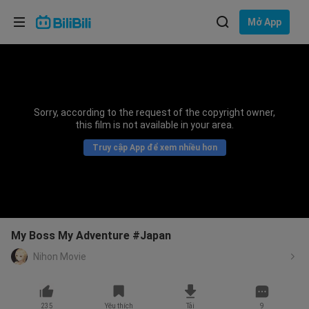
Lựa chọn ngôn ngữ
Mở App
English
Ngôn ngữ: Tiếng Việt
ภาษาไทย
Sorry, according to the request of the copyright owner,
Đăng
this film is not available in your area.
Tiếng Việt
nhập
Truy cập App để xem nhiều hơn
Bahasa Indonesia
Bahasa Melayu
My Boss My Adventure #Japan
Nihon Movie
235
Yêu thích
Tải
9