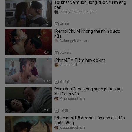
Tôi khát và muốn uống nước từ miệng
bạn
Pilipilizuiqiangjianjishi
1:03
48.0K
[Remix]Chú rể không thể nhịn được
nữa
Bzhangebixiaowu
0:34
347.6K
[Phim&TV]Tiêm hay để ốm
Yeluozheyi
0:37
613.8K
Phim ảnh|Cuộc sống hạnh phúc sau
khi lấy vợ yêu
Xiaguangshipin
2:11
16.5K
[Phim ảnh] Bố dượng giúp con gái đắp
chăn bông
Xiaguangshipin