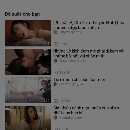
Đề xuất cho bạn
[Phim&TV] Clip Phim Truyền Hình | Góa
phụ xinh đẹp bị xúc phạm
Fengxingyingyu
3:41
2.2M
Những vở kịch đam mê phải đi kèm với
những bài hát vui nhộn nhất.
Xiaojiejiebuxiaole
1:07
353.5K
Tôi ra lệnh cho bạn đánh tôi
kanatsu_02_04
0:30
185.0K
Giới thiệu cảnh ngọt ngào của phim
Nhật cho bạn bè
Pipijuntongxue
5:20
67.7K