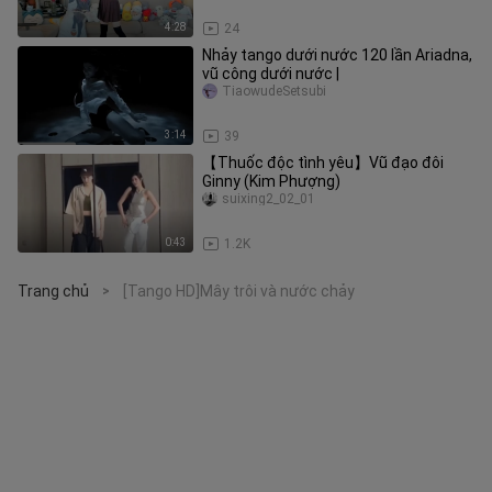
4:28
24
Nhảy tango dưới nước 120 lần Ariadna,
vũ công dưới nước |
TiaowudeSetsubi
3:14
39
【Thuốc độc tình yêu】Vũ đạo đôi
Ginny (Kim Phượng)
suixing2_02_01
0:43
1.2K
Trang chủ
[Tango HD]Mây trôi và nước chảy
>