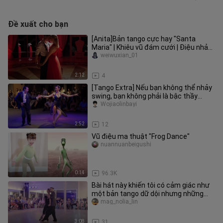
Đề xuất cho bạn
[Anita]Bản tango cực hay "Santa
Maria" | Khiêu vũ đám cưới | Điệu nhảy
đầu tiên
weiwuxian_01
2:12
4
[Tango Extra] Nếu bạn không thể nhảy
swing, bạn không phải là bậc thầy
tango giỏi
Wojiaolinbayi
2:52
12
Vũ điệu ma thuật "Frog Dance"
nuannuanbeigushi
0:14
96.3K
Bài hát này khiến tôi có cảm giác như
một bản tango dữ dội nhưng những
bước nhảy lại rất tuyệt vời
mag_nolia_lin
3:08
31