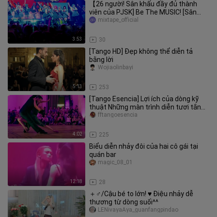
【26 người! Sân khấu đầy đủ thành
viên của PJSK] Be The MUSIC! [Sân
khấu gốc]
mixtape_official
3:53
30
[Tango HD] Đẹp không thể diễn tả
bằng lời
Wojiaolinbayi
5:13
253
[Tango Esencia] Lợi ích của dòng kỹ
thuật Những màn trình diễn tươi tắn
và rõ ràng đủ để bạn mãn nhã
fftangoesencia
4:02
225
Biểu diễn nhảy đôi của hai cô gái tại
quán bar
magic_08_01
12:18
28
＋♂/Cậu bé to lớn! ♥ Điệu nhảy dễ
thương từ dòng suối^^
LENivayaAya_guanfangpindao