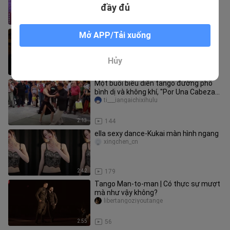
toàn bộ khán giả, và tia
đầy đủ
8:41
1.2K
[Tango HD] Âm vang và mạnh mẽ
Mở APP/Tải xuống
Wojiaolinbayi
Hủy
3:14
35
Một buổi biểu diễn tango đường phố
bình dị và không khí, "Por Una Cabeza"
cổ điển (cách một bước châ
ti___iangaichixihulu
2:13
144
ella sexy dance-Kukai màn hình ngang
xingchen_cn
2:42
179
Tango Man-to-man | Có thực sự mượt
mà như vậy không?
libertangoziyoutange
2:55
56