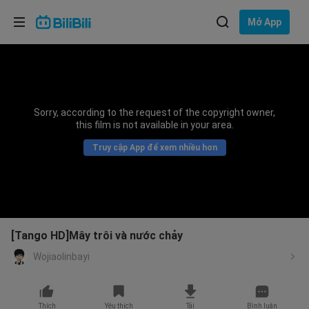
Lựa chọn ngôn ngữ
Mở App
English
Ngôn ngữ: Tiếng Việt
ภาษาไทย
Sorry, according to the request of the copyright owner,
Đăng
this film is not available in your area.
Tiếng Việt
nhập
Truy cập App để xem nhiều hơn
Bahasa Indonesia
Bahasa Melayu
[Tango HD]Mây trôi và nước chảy
Wojiaolinbayi
Thích
Yêu thích
Tải
Bình luận