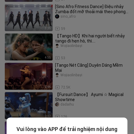
[Sino Afro Fitness Dance] Điệu nhảy
Zumba đốt mỡ thoải mái theo phong
cách Zero, tẩy não bằng âm nhạ
sino_afro
3:25
59
【Tango HD】Khi hai người biết nhảy
tango đi hẹn hò, thì....
Wojiaolinbayi
4:55
53
[Tango Nét Căng] Duyên Dáng Mềm
Mại
Wojiaolinbayi
2:44
72.5K
【Fursuit Dance】 Ayumi ☆ Magical
Showtime
dadaihu
2:17
126
Vũ đạo siêu gợi cảm của Mỹ "Birthday
Vui lòng vào APP để trải nghiệm nội dung
Sex", điệu nhảy của cặp đôi đã hạ gục
Nicole_Kirkland