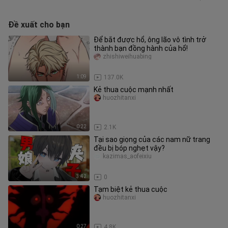
Đề xuất cho bạn
Để bắt được hổ, ông lão vô tình trở
thành bạn đồng hành của hổ!
zhishiweihuabing
1:09
137.0K
Kẻ thua cuộc mạnh nhất
huozhitanxi
0:22
2.1K
Tại sao giọng của các nam nữ trang
đều bị bóp nghẹt vậy?
kazimas_aofeixiu
3:42
0
Tạm biệt kẻ thua cuộc
huozhitanxi
0:27
4.8K