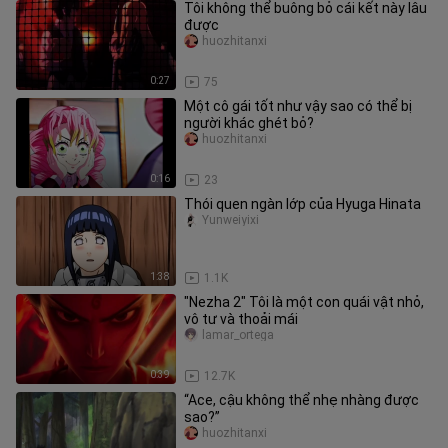
Tôi không thể buông bỏ cái kết này lâu
được
huozhitanxi
0:27
75
Một cô gái tốt như vậy sao có thể bị
người khác ghét bỏ?
huozhitanxi
0:16
23
Thói quen ngàn lớp của Hyuga Hinata
Yunweiyixi
1:38
1.1K
"Nezha 2" Tôi là một con quái vật nhỏ,
vô tư và thoải mái
lamar_ortega
0:39
12.7K
“Ace, cậu không thể nhẹ nhàng được
sao?”
huozhitanxi