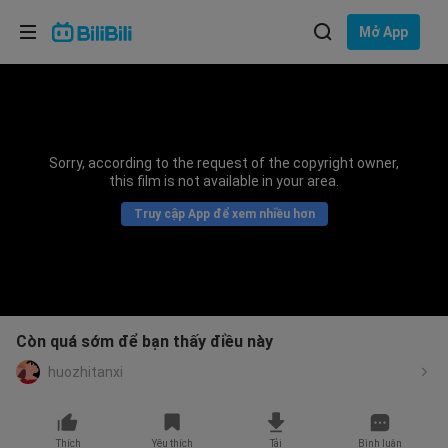
Lựa chọn ngôn ngữ
Mở App
English
Ngôn ngữ: Tiếng Việt
ภาษาไทย
Sorry, according to the request of the copyright owner,
Đăng
this film is not available in your area.
Tiếng Việt
nhập
Truy cập App để xem nhiều hơn
Bahasa Indonesia
Bahasa Melayu
Còn quá sớm để bạn thấy điều này
huozhitanxi
Thích
Yêu thích
Tải
Bình luận