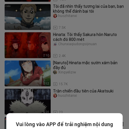
Tôi đã nhìn thấy tương lai của bạn, bạn
không thể đánh bại tôi
huozhitanxi
0:33
7.5K
Hinata: Tôi thấy Sakura hôn Naruto
cách đó 800 mét
Chunxiaqiudongsijinuan
2:10
2.4K
[Naruto] Hinata mặc sườn xám bản
đầy đủ
Xingyeliziw
0:12
15.7K
Trận chiến đầu tiên của Akatsuki
huozhitanxi
2:54
23
[Tháng 4] Boruto: Naruto Thế Hệ Mới
Vui lòng vào APP để trải nghiệm nội dung
Tập 267 – Trailer [Nhóm Hán Hóa MCE]
XiarihuantingMCE