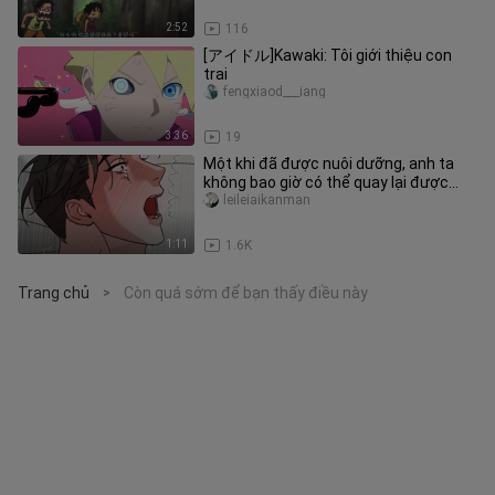
2:52
116
[アイドル]Kawaki: Tôi giới thiệu con
trai
fengxiaod___iang
3:36
19
Một khi đã được nuôi dưỡng, anh ta
không bao giờ có thể quay lại được
nữa.
leileiaikanman
1:11
1.6K
Trang chủ
Còn quá sớm để bạn thấy điều này
>