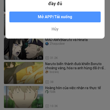
đầy đủ
0:32
90
Naruto quay ngược thời gian để đoàn
Mở APP/Tải xuống
tụ với bố mẹ
-bailishaoxia-
Hủy
2:53
1.2K
MAD·AMV|Naruto và Hinata
Zhaguobier
2:18
31.2K
Naruto biến thành đuôi khiến Boruto
choáng váng, hóa ra anh hùng đã ở rất
gần!
bozaiq
2:43
38
Hoàng hôn của việc nhận ra thực tế
f58k
0:40
10.3K