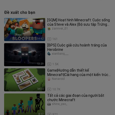
Đề xuất cho bạn
[SQM] Hoạt hình Minecraft: Cuộc sống
của Steve và Alex (Bộ sưu tập Trứng
Phục sinh)
zannver_01
54:42
161
[BPS] Cuộc giải cứu hoành tráng của
Herobrine
xianliang___
13:29
1.5K
Game|Hướng dẫn thiết kế
Minecraft|Cái hang của một kiến trúc
sư đào...
Nanaroid
18:30
10.7K
Tất cả các giai đoạn của người bắt
chước Minecraft
shine_yao_
8:17
972