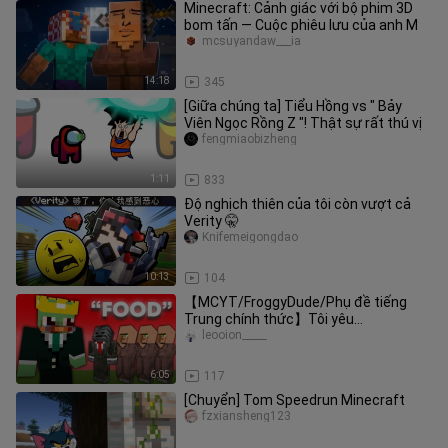
Minecraft: Cảnh giác với bộ phim 3D
bom tấn — Cuộc phiêu lưu của anh M
mcsuyandaw___ia
14:18
345
[Giữa chúng ta] Tiểu Hồng vs " Bảy
Viên Ngọc Rồng Z "! Thật sự rất thú vị
fengmiaobizheng
1:11
833
Độ nghịch thiên của tôi còn vượt cả
Verity 🤫
Knifemeigongdao
10:13
104
【MCYT/FroggyDude/Phụ đề tiếng
Trung chính thức】Tôi yêu
MINECRAFT MANHUNT【Hơi đáng
leooion_____
sợ】ft. grox
6:05
117
[Chuyển] Tom Speedrun Minecraft
fzxiansheng123