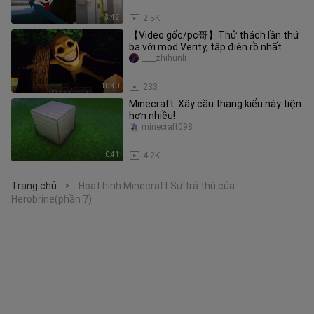
3:42
2.5K
【Video gốc/pc哥】Thử thách lần thứ
ba với mod Verity, tập điên rồ nhất
____zhihunli
10:30
233
Minecraft: Xây cầu thang kiểu này tiện
hơn nhiều!
minecraft098
0:41
4.2K
Trang chủ
Hoạt hình Minecraft:Sự trả thù của
>
Herobrine(phần 7)