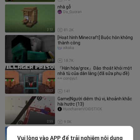
nhà gỗ
Da_Guoran
2:13
81.2K
[Hoạt hình Minecraft] Buộc hôn không
thành công
xikaka
0:30
18.7K
『Hán hóa/grox』Đào thoát khỏi một
nhà tù của dân làng (đã sửa phụ đề)
congyu1
10:33
141
Game|Người diêm thú vị, khoảnh khắc
hài hước (13)
HuochairenVOIDSTICK
2:55
9.0K
Cuộc sống vẫn tiếp diễn, nhưng MC
HKheike
Vui lòng vào APP để trải nghiệm nội dung