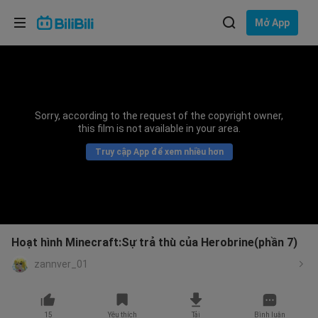
Lựa chọn ngôn ngữ
Mở App
English
Ngôn ngữ: Tiếng Việt
ภาษาไทย
Sorry, according to the request of the copyright owner,
Đăng
this film is not available in your area.
Tiếng Việt
nhập
Truy cập App để xem nhiều hơn
Bahasa Indonesia
Bahasa Melayu
Hoạt hình Minecraft:Sự trả thù của Herobrine(phần 7)
zannver_01
15
Yêu thích
Tải
Bình luận