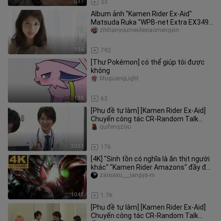
0:37
33
Album ảnh "Kamen Rider Ex-Aid"
Matsuda Ruka "WPB-net Extra EX349"
2～Em là vợ anh túc của anh～
zhitianyoumeidexiaomengxin
1:56
792
[Thư Pokémon] có thể giúp tôi được
không
MuguangLight
1:38
63
[Phụ đề tự làm] [Kamen Rider Ex-Aid]
Chuyến công tác CR-Random Talk
Seminar/Phần 1-Phần xe gương
guifengziyu
30:51
176
[4K] "Sinh tồn có nghĩa là ăn thịt người
khác" "Kamen Rider Amazons" đầy đủ
chuyển đổi trên amazon +
zaixiaxu___iangya-m
10:43
1.7K
[Phụ đề tự làm] [Kamen Rider Ex-Aid]
Chuyến công tác CR-Random Talk