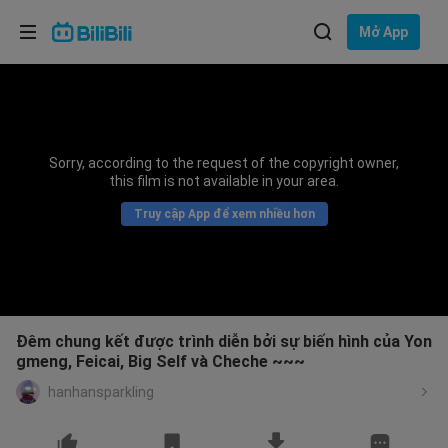
Lựa chọn ngôn ngữ
Mở App
English
Ngôn ngữ: Tiếng Việt
ภาษาไทย
Sorry, according to the request of the copyright owner,
Đăng
this film is not available in your area.
Tiếng Việt
nhập
Truy cập App để xem nhiều hơn
Bahasa Indonesia
Bahasa Melayu
Đêm chung kết được trình diễn bởi sự biến hình của Yon
gmeng, Feicai, Big Self và Cheche ~~~
hanhansparkling