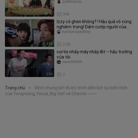
Seminar/Phần 3-Pani phần
guifengziyu
28:09
968
Izzy có ghen không? ! Hậu quả vô cùng
nghiêm trọng! Dám cướp người của
ta? !
hanhansparkling
2:15
2.2K
cortis nhảy máy nhảy illit – hậu trường
của tôi
owohhhhhh
2:50
2
Trang chủ
Đêm chung kết được trình diễn bởi sự biến hình
>
của Yongmeng, Feicai, Big Self và Cheche ~~~