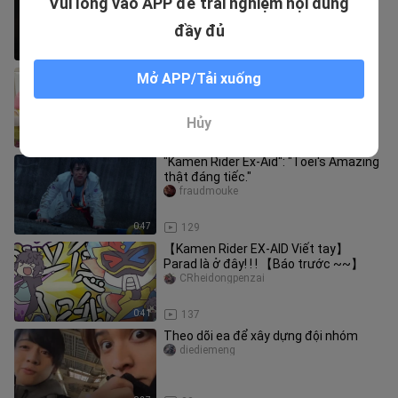
Vui lòng vào APP để trải nghiệm nội dung
"hàng không đúng bảng" của
Baosheng Yongmeng
darkxuxu
đầy đủ
0:14
461
[Phụ đề tự làm] [Kamen Rider Ex-Aid]
Mở APP/Tải xuống
Chuyến công tác Hội thảo CR-Random
Talk/Giấc mơ p Hoa gương
guifengziyu
Hủy
29:59
999
"Kamen Rider Ex-Aid": "Toei's Amazing
thật đáng tiếc."
fraudmouke
0:47
129
【Kamen Rider EX-AID Viết tay】
Parad là ở đây! ! ! 【Báo trước ~~】
CRheidongpenzai
0:41
137
Theo dõi ea để xây dựng đội nhóm
diediemeng