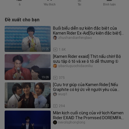
6
Yêu thích
Tải
Bình luận
Đề xuất cho bạn
Buổi biểu diễn sự kiện đặc biệt của
Kamen Rider Ex-Aid[Sự kiện đặc biệt]
[Chương trình đặc biệt] [DV
zhushandianfengbao
59:05
1.6K
[Kamen Rider exaid] Thịt nấu chín! Bộ
sưu tập ô tô và xe ô tô dễ thương·①
yibanluguochidaoniliu
19:09
375
[Cựu trợ giúp của Kamen Rider] Nếu
Graphite có ký ức về người yêu của
Hisai...
wuqi1
1:22
294
Màn kịch cuối cùng của vở kịch Kamen
Rider EXAID The Promised DOREMIFA
BEAT
nevolsphonglong