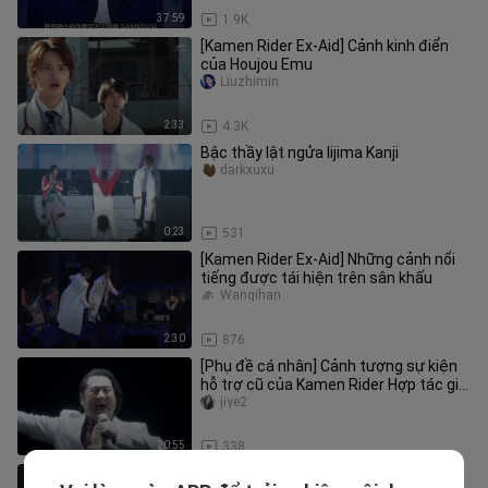
37:59
1.9K
[Kamen Rider Ex-Aid] Cảnh kinh điển
của Houjou Emu
Liuzhimin
2:33
4.3K
Bậc thầy lật ngửa Iijima Kanji
darkxuxu
0:23
531
[Kamen Rider Ex-Aid] Những cảnh nổi
tiếng được tái hiện trên sân khấu
Wanqihan
2:30
876
[Phụ đề cá nhân] Cảnh tượng sự kiện
hỗ trợ cũ của Kamen Rider Hợp tác giả
tưởng và tái xuất hiện nhữ
jiye2
20:55
338
[Truyền lại] Iijima Hiroki phàn nàn về