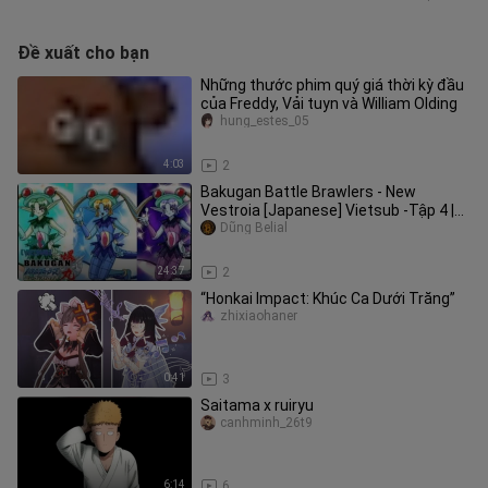
Đề xuất cho bạn
Những thước phim quý giá thời kỳ đầu
của Freddy, Vải tuyn và William Olding
hung_estes_05
4:03
2
Bakugan Battle Brawlers - New
Vestroia [Japanese] Vietsub -Tập 4 |
Chiến Binh Bakugan SS2
Dũng Belial
24:37
2
“Honkai Impact: Khúc Ca Dưới Trăng”
zhixiaohaner
0:41
3
Saitama x ruiryu
canhminh_26t9
6:14
6