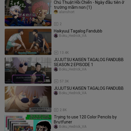
Chú Thuật Hồi Chiến - Ngày đầu tiên ở
trường mầm non (1)
alanshort
9:19
2
Haikyuu| Tagalog Fandubb
Boku_Hedrick_VA
5:31
13.4K
JUJUTSU KAISEN TAGALOG FANDUBB
SEASON 2 EPISODE 1
Boku_Hedrick_VA
3:50
57.3K
JUJUTSU KAISEN TAGALOG FANDUBB
Boku_Hedrick_VA
1:52
2.8K
Trying to use 120 Color Pencils by
Brutfuner
Boku_Hedrick_VA