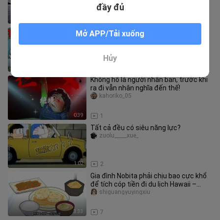
rồi!
đầy đủ
3:06
3
【Video gốc】Trong SpongeBob, ông
Mở APP/Tải xuống
Jenkins là ai?
qiuer1
Hủy
12:13
5
Không hổ là người nhân bản, trước khi
ra đi vẫn nhân nghĩa đến thế!
kahoriko_05
0:39
1
Tất cả đều có siêu năng lực?
zuolu_____xue_
1:02
2
Gia đình Nobita phải chịu bao cực khổ
để tích cóp tiền đi du lịch Hawaii –
Doraemon, bình luận anime
shiguangyuyingxiu
3:33
7