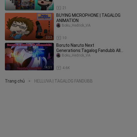
1:20
21
BUYING MICROPHONE | TAGALOG
ANIMATION
Boku_Hedrick_VA
2:32
10
Boruto Naruto Next
Generations:Tagalog Fandubb All
Voiced By Me/ Naruto & Sasuke VS
Boku_Hedrick_VA
Momoshiki
14:51
4.6K
Trang chủ
HELLUVA | TAGALOG FANDUBB
>