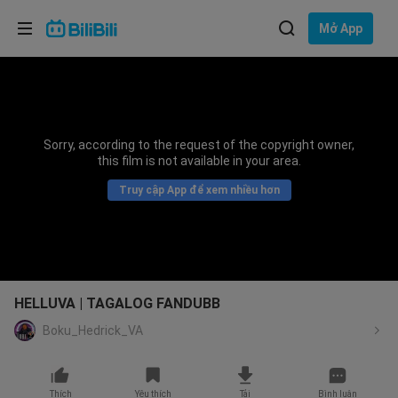
Lựa chọn ngôn ngữ
Mở App
English
Ngôn ngữ: Tiếng Việt
ภาษาไทย
Sorry, according to the request of the copyright owner,
Đăng
this film is not available in your area.
Tiếng Việt
nhập
Truy cập App để xem nhiều hơn
Bahasa Indonesia
Bahasa Melayu
HELLUVA | TAGALOG FANDUBB
Boku_Hedrick_VA
Thích
Yêu thích
Tải
Bình luận