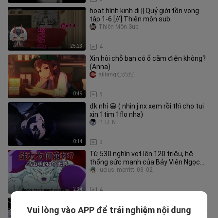
hoạt hình kinh dị || Quỷ giới tồn vong
tập 1-6 [//] Thiên môn sub
Thiên Môn Sub
25:23
4
Xin hỏi chỗ bạn có ổ cắm điện không?
(Anna)
aijiangなのだ
0:49
5
đk nhỉ 😀 ( nhìn j nx xem rồi thì cho tui
xin 1tim 1flo nha)
P.  U. N
0:14
3
Từ 530 nghìn vọt lên 120 triệu, hệ
thống sức mạnh của Bảy Viên Ngọc
Rồng đã dần mất kiểm soát như th
lucius_merritt_03_02
2:34
4
Hợp tác kỳ diệu: “What a Day” – Ai bắt
Vui lòng vào APP để trải nghiệm nội dung
mèo Tom nhảy kiểu này vậy? Quá đỉnh
jujuesang