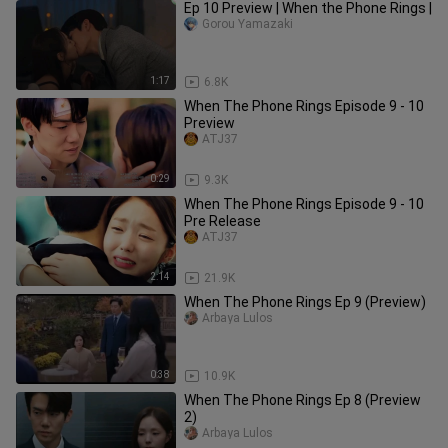
Ep 10 Preview | When the Phone Rings |
Gorou Yamazaki
1:17
6.8K
When The Phone Rings Episode 9 - 10
Preview
ATJ37
0:29
9.3K
When The Phone Rings Episode 9 - 10
Pre Release
ATJ37
2:14
21.9K
When The Phone Rings Ep 9 (Preview)
Arbaya Lulos
0:38
10.9K
When The Phone Rings Ep 8 (Preview
2)
Arbaya Lulos