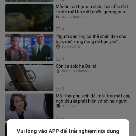
Mỗi lần sát hại nạn nhân, hắn đều đặt
trước mặt họ một chiếc gương; xem
hết mạch phim tâm lý Hàn Quố
xuanyiyingshiju
13:17
4
“Người đàn ông có thể chắn đạn cho
bạn, mới xứng đáng để bạn yêu”
zuixiaochen
1:01
3
Côn ca solo hạ Đại tá
xionggoushuidashi
2:35
3
Một thai phụ sinh đôi một trai một gái,
ngờ đâu lại phát hiện có tới hai người
cha
erqishiying
6:44
6
Marvel: Nghe nói các bạn thích yêu
Vui lòng vào APP để trải nghiệm nội dung
đương?
miaklifa