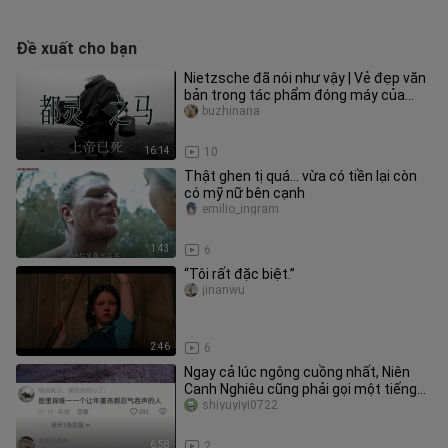
Đề xuất cho bạn
Nietzsche đã nói như vậy | Vẻ đẹp văn
bản trong tác phẩm đóng máy của
Béla Tarr – “Con ngựa Turin”
buzhinana
16:14
10
Thật ghen tị quá… vừa có tiền lại còn
có mỹ nữ bên cạnh
emilio_ingram
1:43
6
“Tôi rất đặc biệt.”
jinanwu
2:46
6
Ngay cả lúc ngông cuồng nhất, Niên
Canh Nghiêu cũng phải gọi một tiếng
“Đồ đại nhân”
shiyuyiyi0722
6:58
2