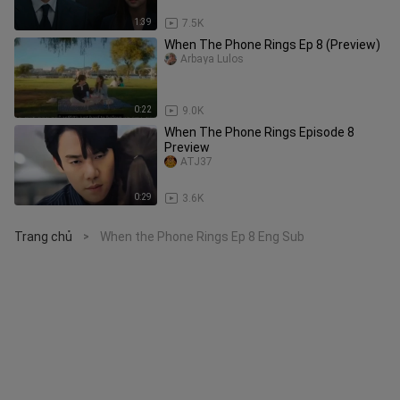
1:39
7.5K
When The Phone Rings Ep 8 (Preview)
Arbaya Lulos
0:22
9.0K
When The Phone Rings Episode 8
Preview
ATJ37
0:29
3.6K
Trang chủ
When the Phone Rings Ep 8 Eng Sub
>