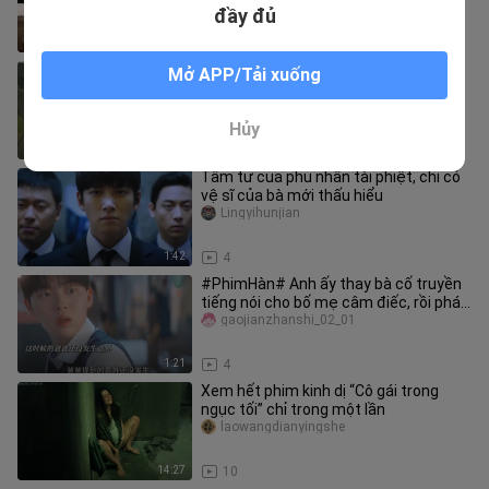
đầy đủ
0:31
4
Để bảo vệ cô nhi họ Triệu, Công Tôn
Mở APP/Tải xuống
Sở Cữu anh dũng hy sinh, còn Trình
Anh thì mang tiếng oan muôn đ
xiangguyingshika
Hủy
9:35
3
Tâm tư của phu nhân tài phiệt, chỉ có
vệ sĩ của bà mới thấu hiểu
Lingyihunjian
1:42
4
#PhimHàn# Anh ấy thay bà cố truyền
tiếng nói cho bố mẹ câm điếc, rồi phát
hiện ra hồi trẻ bố mình từ
gaojianzhanshi_02_01
1:21
4
Xem hết phim kinh dị “Cô gái trong
ngục tối” chỉ trong một lần
laowangdianyingshe
14:27
10