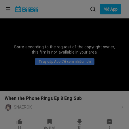
Lựa chọn ngôn ngữ
Mở App
English
Ngôn ngữ: Tiếng Việt
ภาษาไทย
Sorry, according to the request of the copyright owner,
Đăng
this film is not available in your area.
Tiếng Việt
nhập
Truy cập App để xem nhiều hơn
Bahasa Indonesia
Bahasa Melayu
When the Phone Rings Ep 8 Eng Sub
SNAEROK
35
Yêu thích
Tải
2