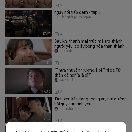
7:24
3
ngày nối tiếp đêm - tập 2
Thế giới phim ngắn
47:37
4
Sau khi thanh mai trúc mã trở thành
người yêu, cô ấy bỗng hóa thân thành
“bá tước hôn môi”, hai ngườ
augikkk
1:13
2
“Thưa thuyền trưởng, Hội Thi ca Tử
thần có nghĩa là gì?”
wuzai16
6:32
3
Tình yêu kết đọng thời gian, nơi đường
hồi quy của tình yêu
natasha_fitzgerald
1:07
2
Xem hết bộ phim kinh điển “Kẻ thù