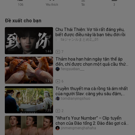
106
Yêu thích
Tải
3
Đề xuất cho bạn
Chu Thái Thiện: Vợ tôi rất đáng yêu,
biết được điều này là bạn tiêu đời rồi
taジャンルまとめ2__01
1:46
7
Thảm họa hạn hán ngày tận thế ập
đến, chỉ được chọn một quả cầu thức
ăn vô hạn, bạn sẽ chọn quả nào?
fengyueban___
1:21
6
Truyền thuyết ma cà rồng tà ám nhất
của người Slav: càng yêu sâu đậm,
càng bị hút cạn máu!
tomdianyingshuo
7:35
2
“What’s Your Number” – Clip tuyển
chọn của Đào tổng 2: Đào đào gợi cảm
không mặc gì và Đào đào đáng
jinmengmenghahaha