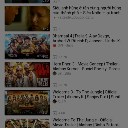
2:50
5
Siêu anh hùng ở tận cùng, người hùng
của thành phố – Siêu Nhân – lại tranh
kem với học sinh tiểu học
kaixindetudougongzhu
6:42
3
Dhamaal 4 (Trailer): Ajay Devgn,
Arshad W, Riteish D, Jaaved J| Indra K|
Bhushan K, Ashok T| 10 July
SVF Films
3:27
37.7K
Hera Pheri 3 - Movie Concept Trailer -
Akshay Kumar - Suniel Shetty -Paresh
Rawal - 2026
Billi_Bila
2:01
36.7K
Welcome 3 - To The Jungle | Official
Trailer | Akshay K. | Sanjay Dutt | Sunil
S, Paresh R, Disha P.
X_TV
3:24
4.6K
Welcome To The Jungle - Official
Movie Trailer | Akshay | Disha Patani | In