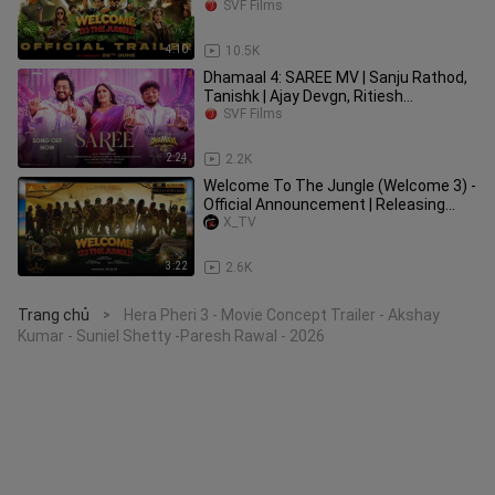
Cinemas 26th June 2026
SVF Films
4:10
10.5K
Dhamaal 4: SAREE MV | Sanju Rathod,
Tanishk | Ajay Devgn, Ritiesh
Deshmukh, Anjali, Arshad, Jaaved
SVF Films
2:24
2.2K
Welcome To The Jungle (Welcome 3) -
Official Announcement | Releasing
Christmas - 20th December 2024
X_TV
3:22
2.6K
Trang chủ
Hera Pheri 3 - Movie Concept Trailer - Akshay
>
Kumar - Suniel Shetty -Paresh Rawal - 2026