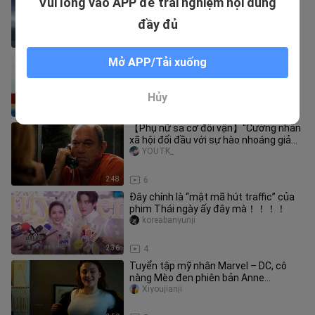
Vui lòng vào APP để trải nghiệm nội dung
thân thiết của tôi” chỉ trong một lần
laowangdianyingshe
đầy đủ
12:15
4
“Tốc độ tử sinh” phiên bản Thành
Mở APP/Tải xuống
Long? Câu chuyện hậu trường của
“Đặc vụ mê thành”
____yingjackiemovie
Hủy
9:34
3
【Phụ nữ sa cơ đổi vận】“Cường nhân
xã hội đối đầu với sự hào nhoáng giả
tạo”
YOUTK_
2:48
6
Đây chính là “mật mã hút traffic” của
phim Thái ngày ấy đây mà！！！！
koreabanyunji
2:36
4
Tuyển tập mỹ nhân Marvel – DC, cô
nàng Mèo đen phiên bản Anne
Hathaway mãi là số một
Xiyoujianji