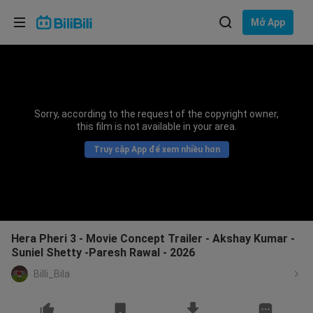
Lựa chọn ngôn ngữ
Mở App
English
Ngôn ngữ: Tiếng Việt
ภาษาไทย
Sorry, according to the request of the copyright owner,
Đăng
this film is not available in your area.
Tiếng Việt
nhập
Truy cập App để xem nhiều hơn
Bahasa Indonesia
Bahasa Melayu
Hera Pheri 3 - Movie Concept Trailer - Akshay Kumar -
Suniel Shetty -Paresh Rawal - 2026
Billi_Bila