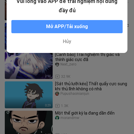
Vui lòng vào APP để trải nghiệm nội dung
yêu cầu ông phải chịu trách nhiệm về
việc vứt quà Giáng sinh v
meimeichengzijiang
đầy đủ
1:02
10.2K
[Crayon Shin-chan] Đi siêu thị mua đặc
Mở APP/Tải xuống
sản món lươn cuộn sô cô la matcha.
ariel_kent_01
Hủy
12:28
268
[Cảnh báo] Trải nghiệm thị giác và
thính giác cực đã
Next_zero
2:14
32.9K
[Sát thủ lưỡi kéo] Thất quẩy cực sung
khi thủ lĩnh không có nhà
Pupushaonianjun
0:29
1.3K
Một thế giới kỳ lạ đang dần đến
morandmw