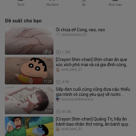
Thích
Yêu thích
Tải
Bình luận
Đề xuất cho bạn
Ôi chúa ơi! Cong, vẹo, vẹo
yawasesqxr_01
2:05
1.2M
[Crayon Shin-chan] Shin-chan ăn que
xúc xích phô mai và cả gia đình cùng
nhau ngắm hoàng hôn. Thật ấ
ariel_kent_01
11:20
4.5K
Sếp đen cuối cùng cũng đưa cậu thiếu
gia mình vô cùng yêu quý về nước
nhưng lại hèn nhát
xiaoxiaodefenyouzi
1:10
85.8K
[Crayon Shin-chan] Quảng Trị, hãy ăn
bánh bao nhân thịt nóng, ăn bánh quy
nguội sẽ rất thú vị.
ariel_kent_01