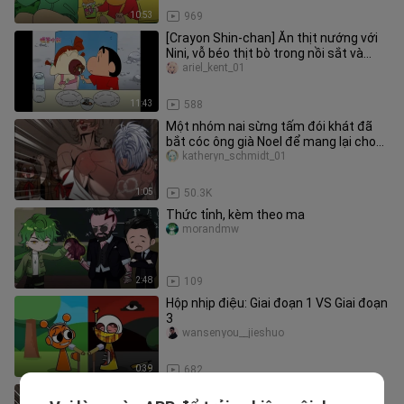
10:53
969
[Crayon Shin-chan] Ăn thịt nướng với
Nini, vỗ béo thịt bò trong nồi sắt và
thêm xiên thịt, rồi bày m
ariel_kent_01
11:43
588
Một nhóm nai sừng tấm đói khát đã
bắt cóc ông già Noel để mang lại cho
ông chút màu sắc!
katheryn_schmidt_01
1:05
50.3K
Thức tỉnh, kèm theo ma
morandmw
2:48
109
Hộp nhịp điệu: Giai đoạn 1 VS Giai đoạn
3
wansenyou__jieshuo
0:39
682
Elk dạy cho ông già Noel một bài học,