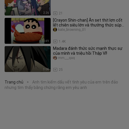
2:26
21
[Crayon Shin-chan] Ăn set thịt lợn cốt
lết chiên siêu lớn và thưởng thức súp
và cơm miso tôm chiên ă
kate_browning_01
10:49
1.4K
Madara đánh thức sức mạnh thực sự
của mình và triệu hồi Thập Vĩ!
mm___qaq
3:06
25
Trang chủ
Anh tìm kiếm dấu vết tình yêu của em trên đảo
>
nhưng tìm thấy bằng chứng rằng em yêu anh