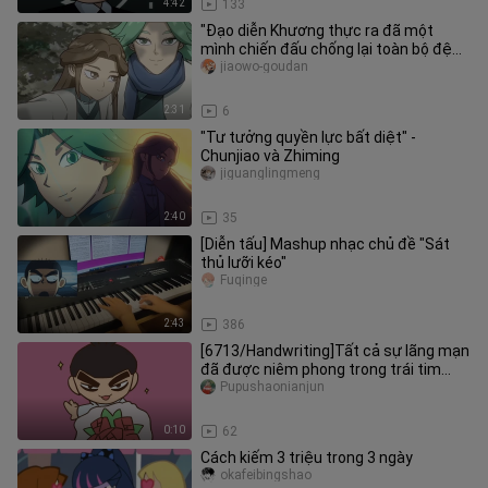
4:42
133
"Đạo diễn Khương thực ra đã một
mình chiến đấu chống lại toàn bộ đệ
tử Thiên Liên giáo vì Chiya."
jiaowo-goudan
2:31
6
"Tư tưởng quyền lực bất diệt" -
Chunjiao và Zhiming
jiguanglingmeng
2:40
35
[Diễn tấu] Mashup nhạc chủ đề "Sát
thủ lưỡi kéo"
Fuqinge
2:43
386
[6713/Handwriting]Tất cả sự lãng mạn
đã được niêm phong trong trái tim
tôi♥
Pupushaonianjun
0:10
62
Cách kiếm 3 triệu trong 3 ngày
okafeibingshao