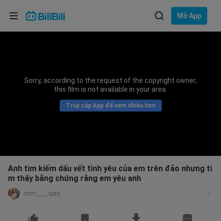
Lựa chọn ngôn ngữ
Mở App
English
Ngôn ngữ: Tiếng Việt
ภาษาไทย
Sorry, according to the request of the copyright owner,
Đăng
this film is not available in your area.
Tiếng Việt
nhập
Truy cập App để xem nhiều hơn
Bahasa Indonesia
Bahasa Melayu
Anh tìm kiếm dấu vết tình yêu của em trên đảo nhưng tì
m thấy bằng chứng rằng em yêu anh
mm___qaq