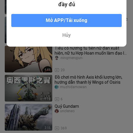
đầy đủ
5:24
619
[Mobile SuitGundam] "Nổ súng ở thuộc
Mở APP/Tải xuống
địa, Jonah bị đánh bất lực" ~
guzaos___u
Hủy
1:25
49
Tiểu cô nương tu tiên nữ đan xuất
hiện, nữ tu Hợp Hoan muốn làm đạo lữ
của ta?!
-ningmengjun-
4:49
20
Đồ chơi mô hình Axis khối lượng lớn,
hướng dẫn thanh lý Wings of Osiris
muzhidamowan
8:37
6
Quỷ Gundam
uncleneo
2:15
369