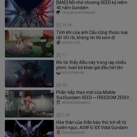
[MAD] Nỗi nhớ chương SEED kỷ niệm
40 năm Gundam
Chaojitiaoshideadai
5:15
16.9K
Tính khí của anh Cẩu cũng thuộc loại
rất tốt rồi, không tin thì xem đi
watomi_02
7:07
12
Khi tôi thấy điều này trong rạp chiếu
phim, toàn bộ khán giả đều hét lên
pizzamakuier
1:02
44
Phần tiếp theo mới của Mobile
SuitGundam SEED ~ FREEDOM ZERO!
Sẽ có mô hình mới?
ailujiaodedapeng
0:35
1.2K
Hóa thân của thần báo thù trở về từ
luyện ngục, ASW-G-XX Vidal Gundam
Qianyuehanxi