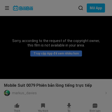
Lựa chọn ngôn ngữ
Mở App
English
Ngôn ngữ: Tiếng Việt
ภาษาไทย
Sorry, according to the request of the copyright owner,
Đăng
this film is not available in your area.
Tiếng Việt
nhập
Truy cập App để xem nhiều hơn
Bahasa Indonesia
Bahasa Melayu
Mobile Suit 0079 Phiên bản lồng tiếng trực tiếp
markus_davies
Thích
Yêu thích
Tải
Bình luận