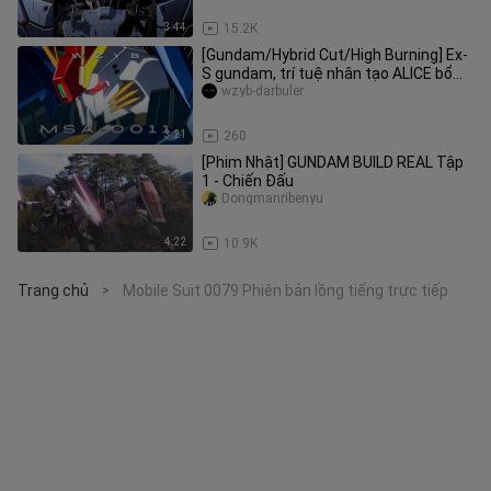
3:44
15.2K
[Gundam/Hybrid Cut/High Burning] Ex-
S gundam, trí tuệ nhân tạo ALICE bổ
sung sức mạnh chiến đấu tươn
wzyb-darbuler
3:21
260
[Phim Nhật] GUNDAM BUILD REAL Tập
1 - Chiến Đấu
Dongmanribenyu
4:22
10.9K
Trang chủ
Mobile Suit 0079 Phiên bản lồng tiếng trực tiếp
>