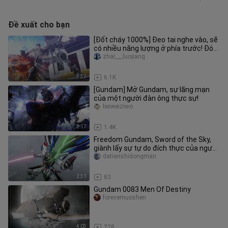
Đề xuất cho bạn
[Đốt cháy 1000%] Đeo tai nghe vào, sẽ
có nhiều năng lượng ở phía trước! Đó
là thưởng thức nhịp điệu
zhai___luojiang
3:37
6.1K
[Gundam] Mở Gundam, sự lãng mạn
của một người đàn ông thực sự!
beiweiziwo
3:17
1.4K
Freedom Gundam, Sword of the Sky,
giành lấy sự tự do đích thực của người
điều chỉnh, Gundam Seed
datianshidongman
2:31
83
Gundam 0083 Men Of Destiny
forevernuoshen
4:03
228