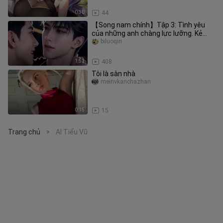
0:30
44
【Song nam chính】Tập 3: Tình yêu
của những anh chàng lực lưỡng. Kẻ
nghiện tình dục đàn anh số 0, bao
biluoqin
1:52
408
Tôi là sàn nhà
meinvkanchazhan
0:15
15
Trang chủ
AI Tiểu Vũ
>