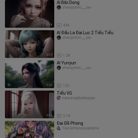
AI Bibi Dong
zhengshim___ian
0:14
438
AI Đấu La Đại Lục 2 Tiểu Tiểu
zhengshim___ian
0:57
1.2K
AI Yunyun
zhengshim___ian
0:09
125
Tiểu Vũ
naiwangjibodagege
0:34
3.1K
Đại Đề Phong
Yayi-jintianyougeleme