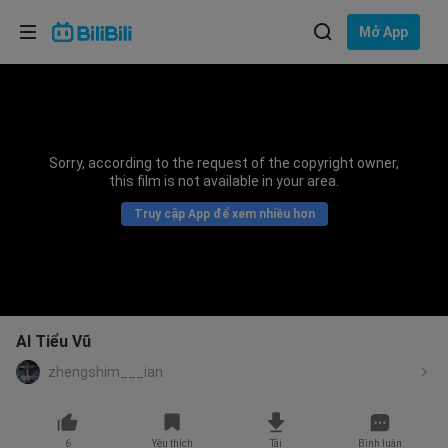
Lựa chọn ngôn ngữ
Mở App
English
Ngôn ngữ: Tiếng Việt
ภาษาไทย
Sorry, according to the request of the copyright owner,
Đăng
this film is not available in your area.
Tiếng Việt
nhập
Truy cập App để xem nhiều hơn
Bahasa Indonesia
Bahasa Melayu
AI Tiểu Vũ
zhengshim___ian
6
Yêu thích
Tải
Bình luận