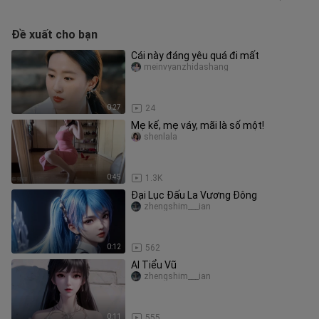
Đề xuất cho bạn
Cái này đáng yêu quá đi mất
meinvyanzhidashang
0:27
24
Mẹ kế, mẹ váy, mãi là số một!
shenlala
0:45
1.3K
Đại Lục Đấu La Vương Đông
zhengshim___ian
0:12
562
AI Tiểu Vũ
zhengshim___ian
0:11
555