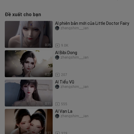
Đề xuất cho bạn
AI phiên bản mới của Little Doctor Fairy
zhengshim___ian
0:25
9.0K
AI Bibi Dong
zhengshim___ian
0:27
207
AI Tiểu Vũ
zhengshim___ian
0:11
555
AI Vạn La
zhengshim___ian
0:11
329