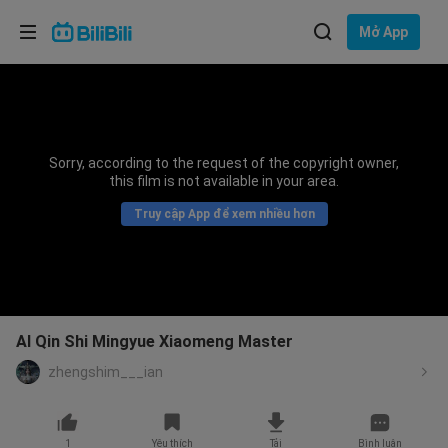
Lựa chọn ngôn ngữ
Mở App
English
Ngôn ngữ: Tiếng Việt
ภาษาไทย
Sorry, according to the request of the copyright owner,
Đăng
this film is not available in your area.
Tiếng Việt
nhập
Truy cập App để xem nhiều hơn
Bahasa Indonesia
Bahasa Melayu
AI Qin Shi Mingyue Xiaomeng Master
zhengshim___ian
1
Yêu thích
Tải
Bình luận