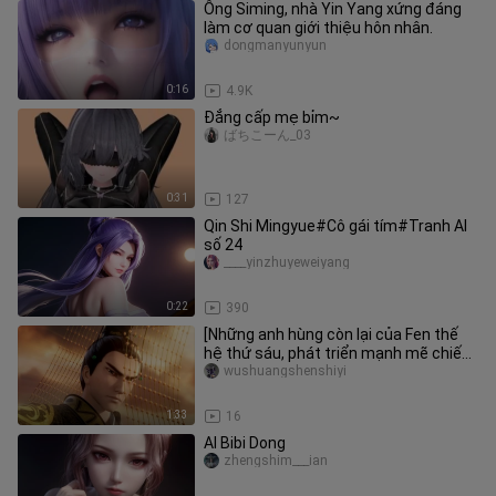
Ông Siming, nhà Yin Yang xứng đáng
làm cơ quan giới thiệu hôn nhân.
dongmanyunyun
0:16
4.9K
Đẳng cấp mẹ bỉm~
ばちこーん_03
0:31
127
Qin Shi Mingyue#Cô gái tím#Tranh AI
số 24
____yinzhuyeweiyang
0:22
390
[Những anh hùng còn lại của Fen thế
hệ thứ sáu, phát triển mạnh mẽ chiến
lược và kiểm soát thế giới
wushuangshenshiyi
1:33
16
AI Bibi Dong
zhengshim___ian