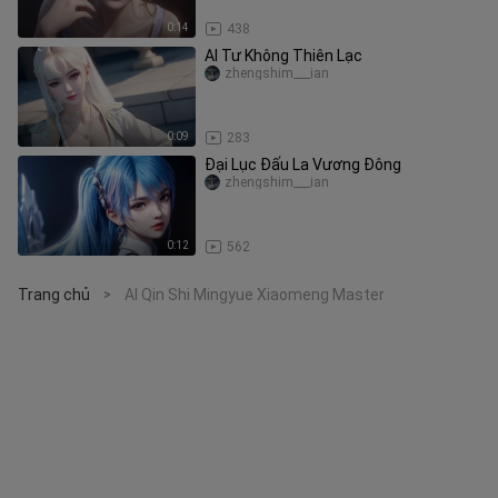
0:14
438
AI Tư Không Thiên Lạc
zhengshim___ian
0:09
283
Đại Lục Đấu La Vương Đông
zhengshim___ian
0:12
562
Trang chủ
AI Qin Shi Mingyue Xiaomeng Master
>