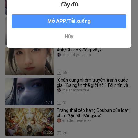
đầy đủ
2:14
7.2K
Tất da thông thường → Tất da có
Mở APP/Tải xuống
phần mũi chân được gia cố
xiatian-yu
Hủy
1:16
83
Anh/Chị có ý đồ gì vậy?!!
shengdiya_diana
0:10
55
[Chân dung nhóm truyện tranh quốc
gia] "Ba ngàn thế giới nổi" Tôi nhìn vào
mắt bạn, và trái tim tôi
meishaoyouxue
3:14
31
Trạng thái xếp hạng Douban của loạt
phim "Qin Shi Mingyue"
-madeinheaven-_-
2:06
20