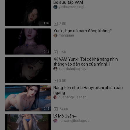
Bộ sưu tập VAM
yiqihuasanqingl
1:07
2.5K
Yunxi, bạn có cảm động không?
manguan
0:13
1.5K
4K VAM Yunxi: Tôi có khả năng nhìn
thẳng vào đàn con của mình! ! !
xuniyishujiaqingzi
0:55
5.5K
Nàng tiên nhỏ Li Hanyi bikini phiên bản
ngang
hushangxueshan
0:15
74.6K
Lý Mộ Uyển~
naiwangjibodagege