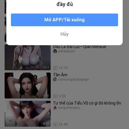
đầy đủ
0:30
6.7K
Góc nhìn của Enke của Nalan Yanran
Mở APP/Tải xuống
andydexiaoheifen
Hủy
0:08
190.1K
Đấu La Đại Lục—Qian Renxue
jiehaiduxin
0:31
10.1K
Tần Âm
naiwangjibodagege
0:34
3.5K
Tư thế của Tiểu Vũ có gì đó không ổn
tangshengwu
0:12
26.4K