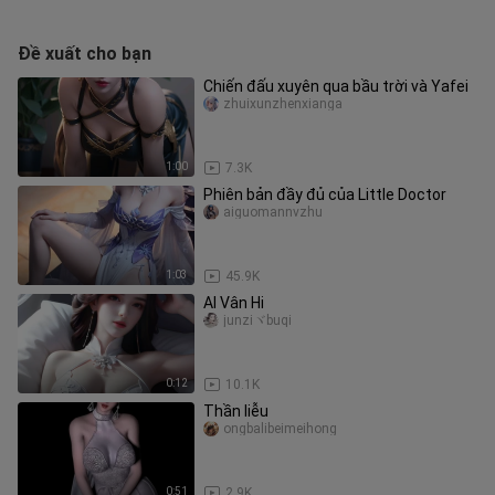
Đề xuất cho bạn
Chiến đấu xuyên qua bầu trời và Yafei
zhuixunzhenxianga
1:00
7.3K
Phiên bản đầy đủ của Little Doctor
aiguomannvzhu
1:03
45.9K
AI Vân Hi
junziヾbuqi
0:12
10.1K
Thần liễu
ongbalibeimeihong
0:51
2.9K