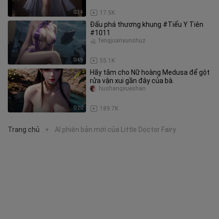
0:34
17.5K
Đấu phá thương khung #Tiểu Y Tiên
#1011
fengjuanyunshuz
0:49
55.1K
Hãy tắm cho Nữ hoàng Medusa để gột
rửa vận xui gần đây của bà.
hushangxueshan
0:20
189.7K
Trang chủ
AI phiên bản mới của Little Doctor Fairy
>