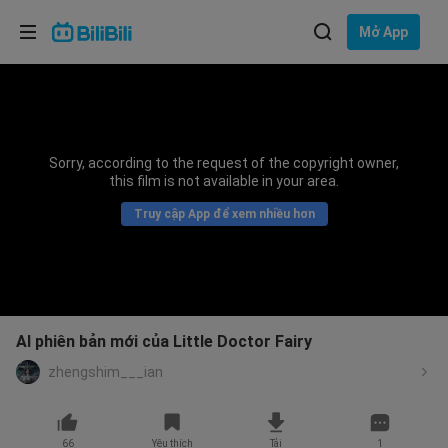
Lựa chọn ngôn ngữ
Mở App
English
Ngôn ngữ: Tiếng Việt
ภาษาไทย
Sorry, according to the request of the copyright owner,
Đăng
this film is not available in your area.
Tiếng Việt
nhập
Truy cập App để xem nhiều hơn
Bahasa Indonesia
Bahasa Melayu
AI phiên bản mới của Little Doctor Fairy
zhengshim___ian
66
Yêu thích
Tải
1