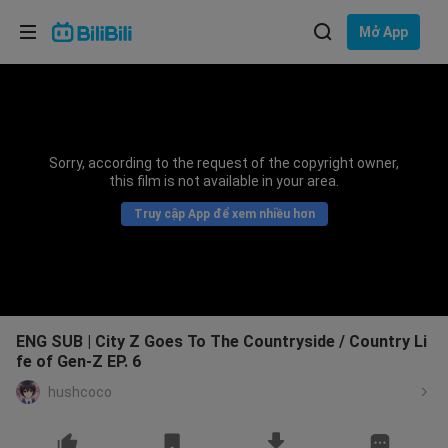
Lựa chọn ngôn ngữ
Mở App
English
Ngôn ngữ: Tiếng Việt
ภาษาไทย
Sorry, according to the request of the copyright owner,
Đăng
this film is not available in your area.
Tiếng Việt
nhập
Truy cập App để xem nhiều hơn
Bahasa Indonesia
Bahasa Melayu
ENG SUB | City Z Goes To The Countryside / Country Li
fe of Gen-Z EP. 6
hushcoco