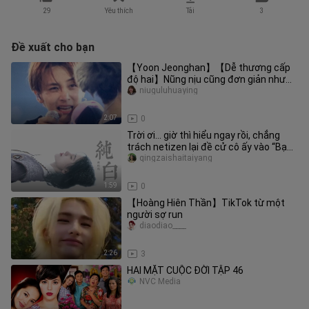
29
Yêu thích
Tải
3
Đề xuất cho bạn
【Yoon Jeonghan】【Dễ thương cấp
độ hai】Nũng nịu cũng đơn giản như
ăn cơm vậy
niuguluhuaying
2:07
0
Trời ơi… giờ thì hiểu ngay rồi, chẳng
trách netizen lại đề cử cô ấy vào “Bạch
Tuyết Mạn Đà La” [Cúc
qingzaishaitaiyang
1:59
0
【Hoàng Hiên Thần】TikTok từ một
người sợ run
diaodiao____
2:26
3
HAI MẶT CUỘC ĐỜI TẬP 46
NVC Media