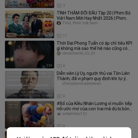
26:56
3
TÌNH THÂM ĐỐI ĐẦU Tập 20 | Phim Bộ
Việt Nam Mới Hay Nhất 2026 | Phim
Truyện Việt Nam 2026 | THVL
THVL Phim Việt Nam
44:30
11
Thời Đại Phong Tuấn có áp chỉ tiêu KPI
gì không mà sao thế hệ nào cũng có
một “thần” kỳ quặc vậy?
oliviachen96_02_03
2:55
0
Diễn viên Lý Uy, người thủ vai Tôn Liên
Thành, đã vi phạm quy định khi tự ý
quyết định chi trả trợ c
shengdanxingdeyewan
0:30
0
#Bố của Kiều Nhân Lương vì muốn tiếp
nối ước mơ của con trai mà dù bị bỏng
tay vẫn kiên trì chế biến
yulepindao123
0:26
0
Thử nghiệm máy phát hiện nói dối