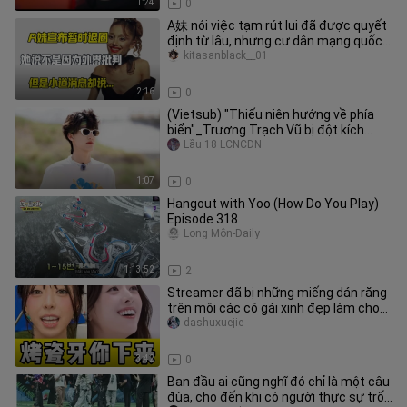
1:24
0
A妹 nói việc tạm rút lui đã được quyết
định từ lâu, nhưng cư dân mạng quốc
tế lại cho rằng đó là do n
kitasanblack__01
2:16
0
(Vietsub) "Thiếu niên hướng về phía
biển"_Trương Trạch Vũ bị đột kích
nhưng hoàn toàn không áp lực
Lầu 18 LCNCĐN
1:07
0
Hangout with Yoo (How Do You Play)
Episode 318
Long Môn-Daily
1:13:52
2
Streamer đã bị những miếng dán răng
trên môi các cô gái xinh đẹp làm cho
tức giận đến chết rồi...
dashuxuejie
3:42
0
Ban đầu ai cũng nghĩ đó chỉ là một câu
đùa, cho đến khi có người thực sự trốn