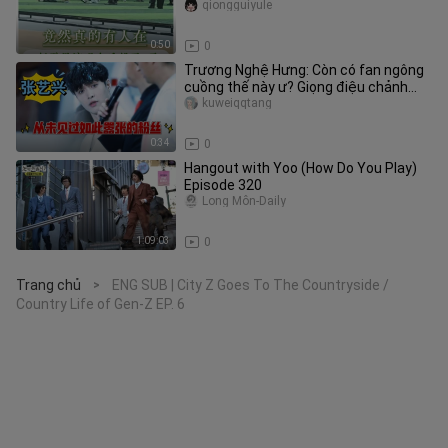
suốt 4 ngày
qiongguiyule
0:50
0
Trương Nghệ Hưng: Còn có fan ngông
cuồng thế này ư? Giọng điệu chảnh
chọe của Lưu Diệu Văn giống hệt
kuweiqqtang
0:34
0
Hangout with Yoo (How Do You Play)
Episode 320
Long Môn-Daily
1:09:03
0
Trang chủ
ENG SUB | City Z Goes To The Countryside /
>
Country Life of Gen-Z EP. 6