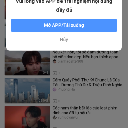
Vui lòng vào APP để trải nghiệm nội dung
trong buổi hẹn hò bách biến bất ngờ
manmanhaojiemen
đầy đủ
2:12
0
Phó Tân Bác muốn tạo bất ngờ lãng
Mở APP/Tải xuống
mạn cho Dĩnh Nhi, nhưng cô ấy lại vô tư
đến mức mãi chẳng phát hiệ
yulekeaiya
Hủy
0:51
0
Nếu kết hôn, tôi sẽ đảm đương toàn
bộ việc dọn dẹp. Nếu bạn thích oppa
thì tôi cũng có thể trở thành
bianhaosh2-308
0:45
1
Cấm Quậy Phá! Thư Ký Chung Là Của
Tôi - Dương Thù Dư & Triệu Đình Nghĩa
Phuong.Ha
2:30:08
0
Các nam thần bất lão của loạt phim
đỉnh cao đã tụ hội rồi
yunluoyanyu