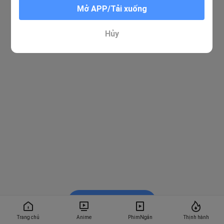
Mở APP/Tải xuống
Hủy
Xem trong BiliBili
Trang chủ
Anime
PhimNgắn
Thịnh hành