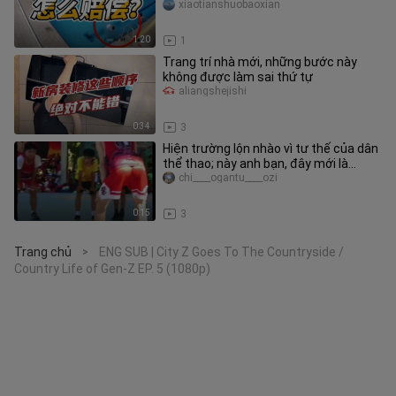
tìm hiểu kỹ
xiaotianshuobaoxian
1:20
1
Trang trí nhà mới, những bước này
không được làm sai thứ tự
aliangshejishi
0:34
3
Hiện trường lộn nhào vì tư thế của dân
thể thao; này anh bạn, đây mới là
“chìm mông” chứ #dânthểthao
chi____ogantu____ozi
0:15
3
Trang chủ
ENG SUB | City Z Goes To The Countryside /
>
Country Life of Gen-Z EP. 5 (1080p)