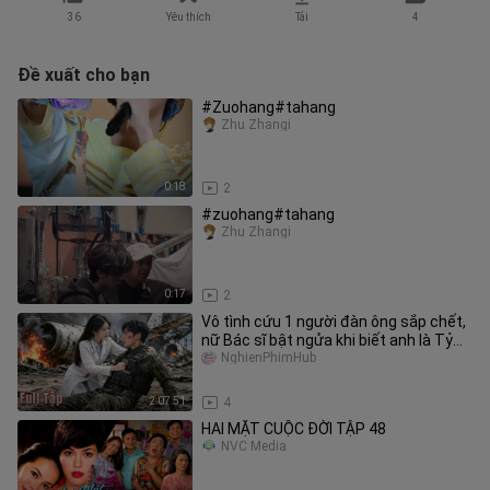
36
Yêu thích
Tải
4
Đề xuất cho bạn
#Zuohang#tahang
Zhu Zhangi
0:18
2
#zuohang#tahang
Zhu Zhangi
0:17
2
Vô tình cứu 1 người đàn ông sắp chết,
nữ Bác sĩ bật ngửa khi biết anh là Tỷ
phú, đời cô thay đổi!
NghienPhimHub
2:07:51
4
HAI MẶT CUỘC ĐỜI TẬP 48
NVC Media