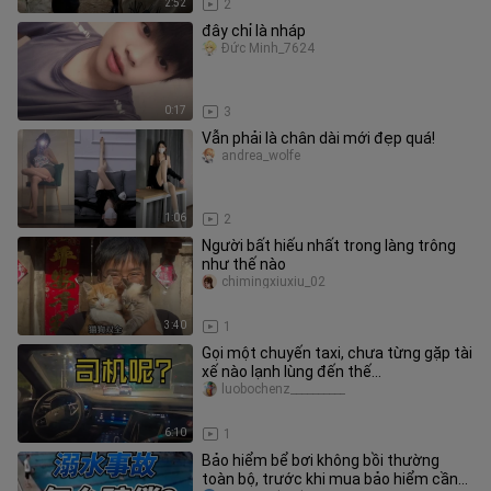
2:52
2
đây chỉ là nháp
Đức Minh_7624
0:17
3
Vẫn phải là chân dài mới đẹp quá!
andrea_wolfe
1:06
2
Người bất hiếu nhất trong làng trông
như thế nào
chimingxiuxiu_02
3:40
1
Gọi một chuyến taxi, chưa từng gặp tài
xế nào lạnh lùng đến thế...
luobochenz__________
6:10
1
Bảo hiểm bể bơi không bồi thường
toàn bộ, trước khi mua bảo hiểm cần