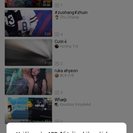
27:02
7
#zuohang#zhuin
Zhu Zhangi
0:20
4
Cười ẻ
Hương.Trà
0:17
2
ruka ahyeon
糕冷小羊
0:35
3
Ẅĥæþ
Ksudisis Xmjxkxkd
1:57
2
Hangout with Yoo (How Do You Play)