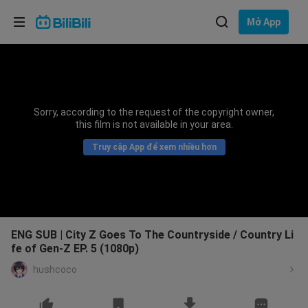
Lựa chọn ngôn ngữ
Mở App
English
Ngôn ngữ: Tiếng Việt
ภาษาไทย
Sorry, according to the request of the copyright owner,
Đăng
this film is not available in your area.
Tiếng Việt
nhập
Truy cập App để xem nhiều hơn
Bahasa Indonesia
Bahasa Melayu
ENG SUB | City Z Goes To The Countryside / Country Li
fe of Gen-Z EP. 5 (1080p)
hushcoco