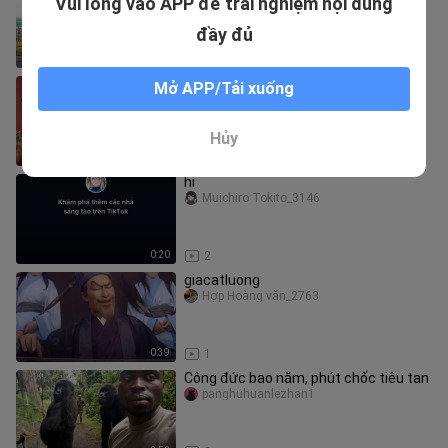
Vui lòng vào APP để trải nghiệm nội dung
Episode 282
Long Môn-Daily
đầy đủ
1:09:48
1
Ai bảo nhà Thanh đã diệt vong
Mở APP/Tải xuống
xiaomaiguozhioye
Hủy
0:10
1
hi
Muichiro Tokito_3146
0:20
2
giacatluong
Hợp Hoàng văn_2763
0:39
1
Công đức bao năm, phút chốc tiêu tan
panghuhuanlezhan1