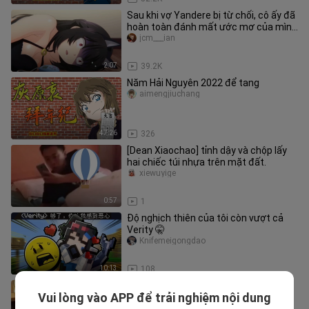
Sau khi vợ Yandere bị từ chối, cô ấy đã
hoàn toàn đánh mất ước mơ của mình
[Tôi rất hạnh phúc khi đư
jcm___ian
2:07
39.2K
Năm Hải Nguyên 2022 để tang
aimengjiuchang
47:26
326
[Dean Xiaochao] tỉnh dậy và chộp lấy
hai chiếc túi nhựa trên mặt đất.
xiewuyige
0:57
1
Độ nghịch thiên của tôi còn vượt cả
Verity 🤫
Knifemeigongdao
10:13
108
Xưởng nhỏ thì phải mạnh tay cho
Vui lòng vào APP để trải nghiệm nội dung
nguyên liệu thôi 248
____iandalaohuhahaha