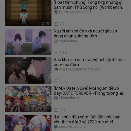
[Hoạt hình chung] Tổng hợp những gì
bạn muốn! Thủ công nó! (Workbench
United)
Huiweiwuqiong0731
21:58
20
Người anh cô đơn và người góa vợ
dùng chung phòng tắm
youluotong
3:01
1.8K
Sau khi sinh con trai, vợ anh ấy đã ôm
con~ cả đêm
woyaowoyaomanmankan
1:34
2.3K
[MAD/ Date A Live] Mọi người đều ở
đây! DATE FOREVER--Trong tương lai,
cuộc chiến sẽ tiếp tục, và tô
Shisanlinyue
4:34
232
[Lời chúc đầu năm] Gửi đến các bạn
yêu thích đài B và 2233 mẹ nhé!
sudaweidetuanzi