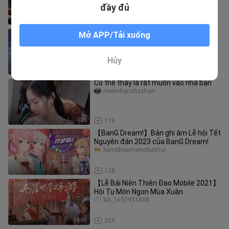
đầy đủ
2:21
128
Nửa ĐầuThám Tử Lừng Danh Conan
Mở APP/Tải xuống
Happy New Year 2024
aimengjiuchang
Hủy
35:53
440
Có thể thấy là rất muốn vào nhà bạn
meinvkanchazhan
0:25
119
【BanG Dream!】Bản ghi âm Lễ hội Tết
Nguyên đán 2023 của BanG Dream!
bangdreamxinchunhui
59:47
128
【Lễ Bái Niên Thiên Đao Mobile 2021】
Hội Tụ Món Ngon Mùa Xuân
bili_1692951808
54:15
259