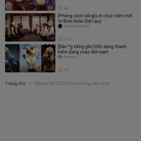
3:16
42
[Phong cách sống] Lời chúc năm mới
từ Binh đoàn Diệt quỷ
Qiyueerriruoluo
0:19
3.2K
[Bản *g tiếng gốc] Bốn dạng thanh
kiếm đang chào đón bạn!
-huanai-
2:33
98
Trang chủ
Minecraft 2024 Chúc mừng năm mới
>