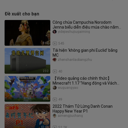
Đề xuất cho bạn
Công chúa Campuchia Norodom
Jenna biểu diễn điệu múa chào năm
mới
yidejieshujiugaiming
8:43
545
Tái hiện ‘không gian phi Euclid’ bằng
MC
zhenshanlaobangzhu
2:32
40
【Video quảng cáo chính thức】
Minecraft 1.17 “Hang động và Vách
núi” – Phần 1 đã ra mắt trên tất cả cá
wuguangyao
0:55
49
2022 Thám Tử Lừng Danh Conan
Happy New Year P1
aimengjiuchang
43:46
52.2K