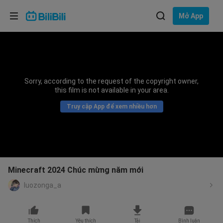
Lựa chọn ngôn ngữ
Mở App
English
Ngôn ngữ: Tiếng Việt
ภาษาไทย
Sorry, according to the request of the copyright owner,
Đăng
this film is not available in your area.
Tiếng Việt
nhập
Truy cập App để xem nhiều hơn
Bahasa Indonesia
Bahasa Melayu
Minecraft 2024 Chúc mừng năm mới
luozonga_a
Thích
Yêu thích
Tải
Bình luận