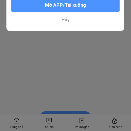
Mở APP/Tải xuống
Hủy
Xem trong BiliBili
Trang chủ
Anime
PhimNgắn
Thịnh hành