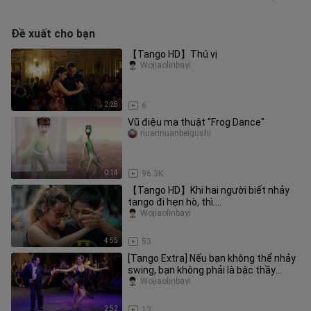
Đề xuất cho bạn
【Tango HD】Thú vị
Wojiaolinbayi
2:28
6
Vũ điệu ma thuật "Frog Dance"
nuannuanbeigushi
0:14
96.3K
【Tango HD】Khi hai người biết nhảy
tango đi hẹn hò, thì....
Wojiaolinbayi
4:55
53
[Tango Extra] Nếu bạn không thể nhảy
swing, bạn không phải là bậc thầy
tango giỏi
Wojiaolinbayi
2:52
12