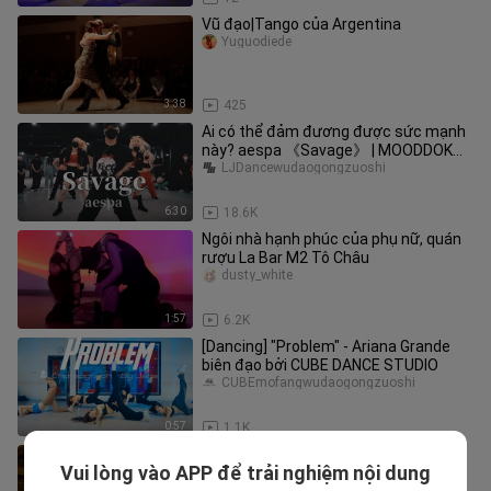
Vũ đạo|Tango của Argentina
Yuguodiede
3:38
425
Ai có thể đảm đương được sức mạnh
này? aespa 《Savage》 | MOODDOK
Biên đạo 【LJ Dance】
LJDancewudaogongzuoshi
6:30
18.6K
Ngôi nhà hạnh phúc của phụ nữ, quán
rượu La Bar M2 Tô Châu
dusty_white
1:57
6.2K
[Dancing] "Problem" - Ariana Grande
biên đạo bởi CUBE DANCE STUDIO
CUBEmofangwudaogongzuoshi
0:57
1.1K
[Tango HD] Âm vang và mạnh mẽ
Vui lòng vào APP để trải nghiệm nội dung
Wojiaolinbayi