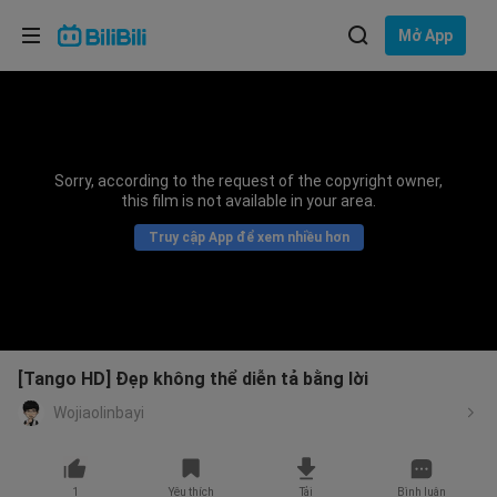
Lựa chọn ngôn ngữ
Mở App
English
Ngôn ngữ: Tiếng Việt
ภาษาไทย
Sorry, according to the request of the copyright owner,
Đăng
this film is not available in your area.
Tiếng Việt
nhập
Truy cập App để xem nhiều hơn
Bahasa Indonesia
Bahasa Melayu
[Tango HD] Đẹp không thể diễn tả bằng lời
Wojiaolinbayi
1
Yêu thích
Tải
Bình luận