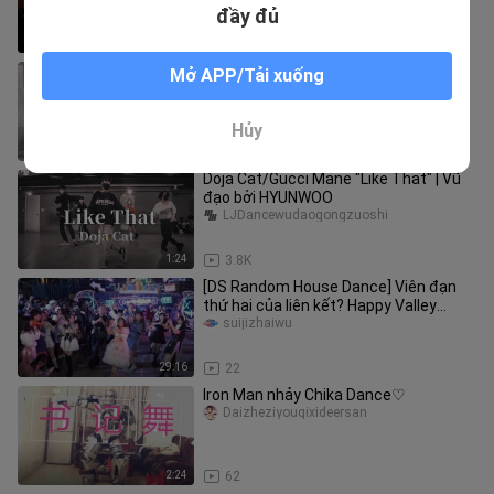
đầy đủ
3:14
35
Hàn Quốc hot dance pen shot
Mở APP/Tải xuống
rurisuki
Hủy
5:40
1.9K
Doja Cat/Gucci Mane "Like That" | Vũ
đạo bởi HYUNWOO
LJDancewudaogongzuoshi
1:24
3.8K
[DS Random House Dance] Viên đạn
thứ hai của liên kết? Happy Valley
Halloween Home Dance Carnival!
suijizhaiwu
29:16
22
Iron Man nhảy Chika Dance♡
Daizheziyouqixideersan
2:24
62