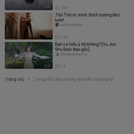
3:45
296
Thỏ Thỏ ơi, mình thích nướng lắm
luôn!
xiahuashawu
0:32
2.6K
Bạn có hiểu ý tôi không? [Yu Jun
Shu·Biên đạo gốc]
Miaopuguojiang
3:58
14
Trang chủ
[Tango HD] Đẹp không thể diễn tả bằng lời
>