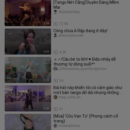
[Tango Nét Căng] Duyên Dáng Mềm
Mại
Wojiaolinbayi
2:44
72.5K
Công chúa Ả Rập đang ở đây!
pheonayanxueli
0:43
4.3K
＋♂/Cậu bé to lớn! ♥ Điệu nhảy dễ
thương từ dòng suối^^
LENivayaAya_guanfangpindao
4:28
24
Bài hát này khiến tôi có cảm giác như
một bản tango dữ dội nhưng những
bước nhảy lại rất tuyệt vời
mag_nolia_lin
3:08
31
[Múa] 'Cửu Vạn Tự' (Phong cách cổ
trang)
Huaqiqiansui