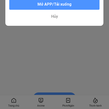
Mở APP/Tải xuống
Hủy
Xem trong BiliBili
Trang chủ
Anime
PhimNgắn
Thịnh hành