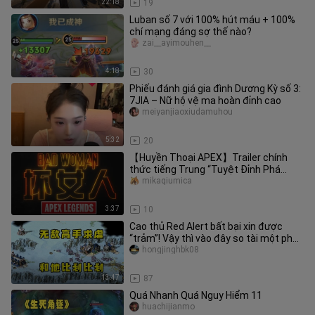
22:18
19
Luban số 7 với 100% hút máu + 100%
chí mạng đáng sợ thế nào?
zai__ayimouhen__
4:18
30
Phiếu đánh giá gia đình Dương Kỳ số 3:
7JIA – Nữ hộ vệ ma hoàn đỉnh cao
meiyanjiaoxiudamuhou
5:32
20
【Huyền Thoại APEX】Trailer chính
thức tiếng Trung “Tuyệt Đỉnh Phá
Thiên”
mikaqiumica
3:37
10
Cao thủ Red Alert bất bại xin được
“trảm”! Vậy thì vào đây so tài một phen
xem hắn mạnh đến đâu!
hongjinghbk08
13:47
87
Quá Nhanh Quá Nguy Hiểm 11
huachijianmo