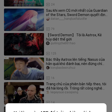
0:38
24
Sau khi xem CG mới nhất của Guardian
of the Stars, Sword Demon quyết định
giải cứu thế giới? !
datian____hangluxifalucifer
2:46
79
【Sword Demon】 Tôi là Aatrox, Kẻ
hủy diệt thế giới
guilingzhe001hao
3:33
125
Bậc thầy Aatrox lên tiếng: Nasus của
hắn quá khó đánh bại, nên đừng chỉ
trích ta; Tiểu Siêu Mộng: Ta
kongbaidexinzhuz
12:40
16
Trang chủ của phiên bản tiếp theo, tôi
đã hài lòng rồi. Trông rất công nghệ
cao. Không biết Qianchan
leigeyouxi-zaoqixing
1:50
14
Vua của nhà tù thủy triều