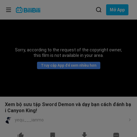
Lựa chọn ngôn ngữ
Mở App
English
Ngôn ngữ: Tiếng Việt
ภาษาไทย
Sorry, according to the request of the copyright owner,
Đăng
this film is not available in your area.
Tiếng Việt
nhập
Truy cập App để xem nhiều hơn
Bahasa Indonesia
Bahasa Melayu
Xem bộ sưu tập Sword Demon và dạy bạn cách đánh bạ
i Canyon King!
yequ___ianmo