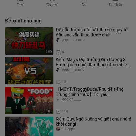
Thích
Yêu thích
Tải
Bình luận
Đề xuất cho bạn
Đã dẫn trước một sát thủ nữ ngay từ
đầu sao vẫn thua được chứ!!
yequ___ianmo
2:00
0
Kiếm Ma vs Đội trưởng Kim Cương 2:
Hướng dẫn chơi, thử thách đảm nhiệm
cả năm vị trí chỉ với Kiếm Ma
yequ___ianmo
3:24
13
【MCYT/FroggyDude/Phụ đề tiếng
Trung chính thức】Tôi yêu
MINECRAFT MANHUNT【Hơi đáng
leooion_____
sợ】ft. grox
6:05
119
Kiếm Quỷ: Ngồi xuống và giết chủ nhân!
khởi động!
gongqie