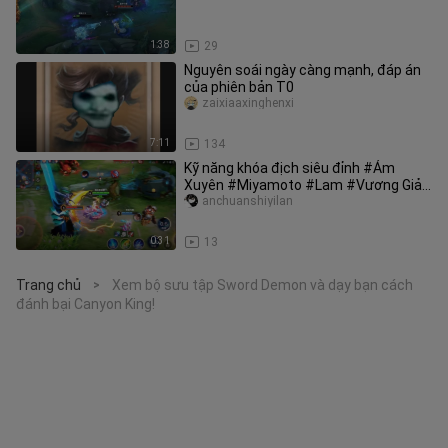
1:38
29
Nguyên soái ngày càng mạnh, đáp án
của phiên bản T0
zaixiaaxinghenxi
7:11
134
Kỹ năng khóa địch siêu đỉnh #Ám
Xuyên #Miyamoto #Lam #Vương Giả
Vinh Diệu
anchuanshiyilan
0:31
13
Trang chủ
Xem bộ sưu tập Sword Demon và dạy bạn cách
>
đánh bại Canyon King!