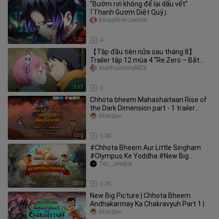
“Bướm rơi không để lại dấu vết”
｢Thanh Gươm Diệt Quỷ｣
BingqilinerJoestar
1:23
4
【Tập đầu tiên nửa sau tháng 8】
Trailer tập 12 mùa 4 “Re:Zero – Bắt
đầu lại ở thế giới khác” [Nhóm dịc
XiarihuantingMCE
1:17
3
Chhota bheem Mahashaitaan Rise of
the Dark Dimension part - 1 trailer
#edit #motivation #animation
Bhargav.
0:30
5.3K
#Chhota Bheem Aur Little Singham
#Olympus Ke Yoddha #New Big
Picture #14 september #sunday, 1pm
Tez__creator
0:30
3.2K
New Big Picture | Chhota Bheem
Andhakarmay Ka Chakravyuh Part 1 |
Bhargav.