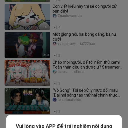
Còn viết kiểu này thì sẽ có người xử
bạn đấy!
Zuanfuyaoxiule
1:01
4
Một giọng nói, hai bóng dáng, ba nụ
cười
yuanshenw___ia722hao
0:40
2
Chào mọi người, để tôi nếm thử xem!
Toàn thân đều ăn được ư? Streamer
chuyên về đồ ăn đã xuất hiện
tianxu___i_official
3:43
3
“Vô Song”: Tôi sẽ xử lý mực đổi màu
[Đại hội sáng tạo thứ hai chính thức
của Phàm Nhân]
feizaikuailejide
4:10
3
Tôi sẽ dùng việc hiến tế thêm chín
mươi chín triệu chín trăm chín mươi
Vui lòng vào APP để trải nghiệm nội dung
jerold_paul_05