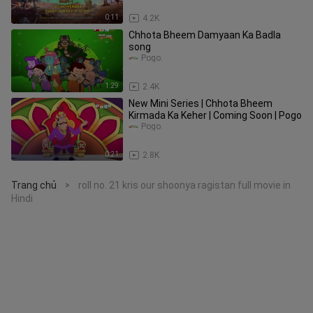
0:11
4.2K
Chhota Bheem Damyaan Ka Badla
song
Pogo.
1:29
2.4K
New Mini Series | Chhota Bheem
Kirmada Ka Keher | Coming Soon | Pogo
Pogo.
0:21
2.8K
Trang chủ
roll no. 21 kris our shoonya ragistan full movie in
>
Hindi