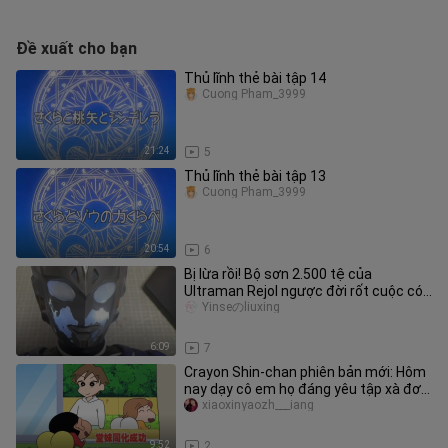
Đề xuất cho bạn
Thủ lĩnh thẻ bài tập 14
Cuong Pham_3999
21:24
5
Thủ lĩnh thẻ bài tập 13
Cuong Pham_3999
20:54
6
Bị lừa rồi! Bộ sơn 2.500 tệ của
Ultraman Rejol ngược đời rốt cuộc có
chuyện gì vậy?
Yinseのliuxing
6:09
7
Crayon Shin-chan phiên bản mới: Hôm
nay dạy cô em họ đáng yêu tập xà đơn
đấy!
xiaoxinyaozh___iang
9:52
2