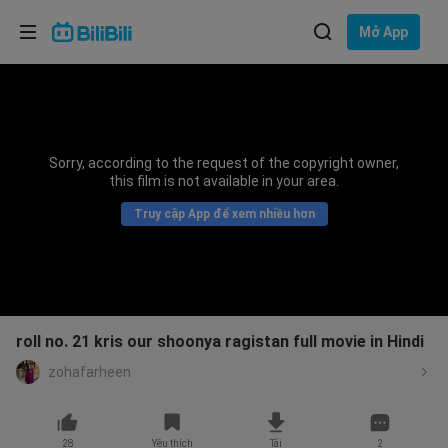
Lựa chọn ngôn ngữ
Mở App
English
Ngôn ngữ: Tiếng Việt
ภาษาไทย
Sorry, according to the request of the copyright owner,
Đăng
this film is not available in your area.
Tiếng Việt
nhập
Truy cập App để xem nhiều hơn
Bahasa Indonesia
Bahasa Melayu
roll no. 21 kris our shoonya ragistan full movie in Hindi
zohafarheen
28
Yêu thích
Tải
2