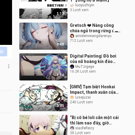
1 【Ủng hộ B Mạnh】
luoyuzhiyin
3 Lượt xem
1:13
Gretsch ❤️ Nàng công
chúa ngủ trong rừng ૮ ⑉
ᗜ ⑉ ა
ainidenvwangdarenyu
712 Lượt xem
0:48
ửi
Digital Painting| Đồ bơi
của nữ hoàng kín đáo
quá thì phải làm sao?
MuTzigege
16.2K Lượt xem
1:14
[GMV] Tạm biệt Honkai
Impact, thanh xuân của
tôi đã kết thúc rồi!
Lvsejuzai
240 Lượt xem
3:35
“Bị cô bé loli cắn một cái
thì làm sao đây, giờ
thành người ái mộ loli
xiaofeifeizy
38 Lượt xem
rồi”