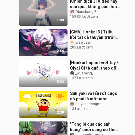
[Chiến dịch 3] Video này
sâu quá, không cầm lòng
được!
QianchangIF
159.0K Lượt xem
1:09
[GMV] Honkai 3 | Triệu
hồi tất cả thuyền trưởng,
đây… là lần cuối!
Lvsejuzai
283 Lượt xem
2:44
[Honkai Impact viết tay /
Qiya] Ôi tệ quá, theo dõi
lại được tìm thấy Liao
_wusheng_
137 Lượt xem
0:24
Sukiyaki và lẩu rốt cuộc
có phải là một món
không
qiuyongdongman
13 Lượt xem
2:39
"Tang lễ của các anh
hùng" cuối cùng có thể
hanhande__guazai