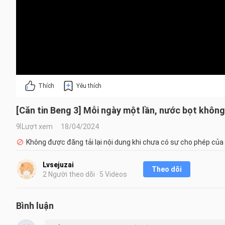
Thích
Yêu thích
[Căn tin Beng 3] Mỗi ngày một lần, nước bọt không
9 Lượt xem
18/04/2024
Không được đăng tải lại nội dung khi chưa có sự cho phép của
Lvsejuzai
Theo dõi
2 Người theo dõi · 5 Videos
Bình luận