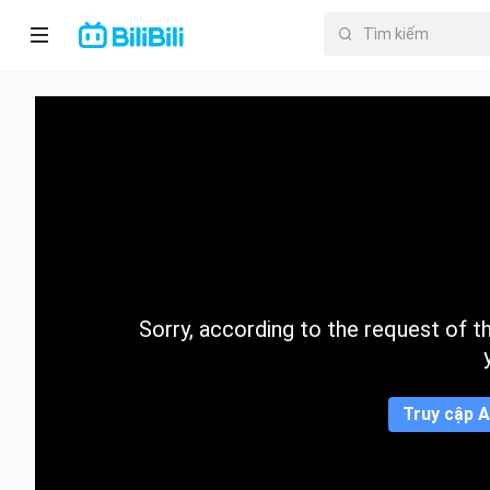
Trang chủ
Anime
PhimNgắn
Thịnh
hành
Sorry, according to the request of the
Mục lục
Truy cập A