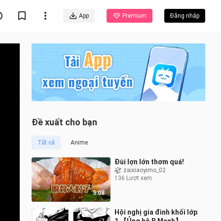
App
Premium
Đăng nhập
Đề xuất cho bạn
Tất cả
Anime
Đùi lợn lớn thơm quá!
zaixiaoyimo_02
136 Lượt xem
5:08
Hội nghị gia đình khối lớp