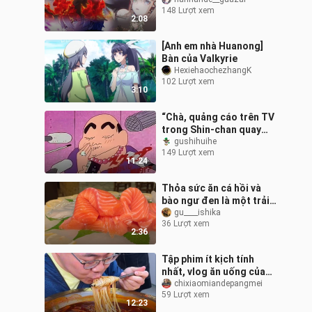
không còn tồn tại
148 Lượt xem
2:08
[Anh em nhà Huanong]
Bàn của Valkyrie
HexiehaochezhangK
102 Lượt xem
3:10
“Chà, quảng cáo trên TV
trong Shin‑chan quay
đỉnh quá! Coi như xem
gushihuihe
149 Lượt xem
phim bom tấn luôn, kịch
11:24
bản siêu
Thỏa sức ăn cá hồi và
bào ngư đen là một trải
nghiệm như thế nào?
gu____ishika
36 Lượt xem
2:36
Tập phim ít kịch tính
nhất, vlog ăn uống của
thầy Tăng Phi với hai cân
chixiaomiandepangmei
59 Lượt xem
mì gạo và hai bát mì
12:23