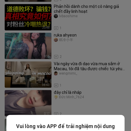
Phản hồi dành cho một cô nàng giả
chết đầy linh hoạt
lvbaoshime
20:48
1
ruka ahyeon
糕冷小羊
0:35
2
Vài ngày vừa đi dạo vừa mua sắm ở
Macau, tôi đã tậu được chiếc túi yêu
thích nhất | Kỳ cuối năm 2020
wengmimi_
38:43
1
đây chỉ là nháp
Đức Minh_7624
0:17
2
Hangout with Yoo (How Do You Play)
Vui lòng vào APP để trải nghiệm nội dung
Episode 280
Long Môn-Daily