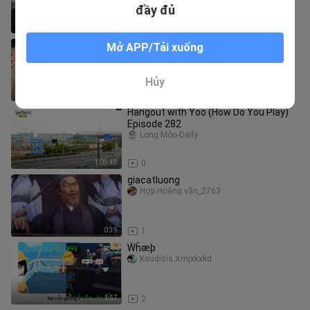
đầy đủ
1:10:04
6
Người bất hiếu nhất trong làng trông
Mở APP/Tải xuống
như thế nào
chimingxiuxiu_02
Hủy
3:40
1
Hangout with Yoo (How Do You Play)
Episode 282
Long Môn-Daily
1:09:48
0
giacatluong
Hợp Hoàng văn_2763
0:39
1
Ẅĥæþ
Ksudisis Xmjxkxkd
1:57
2