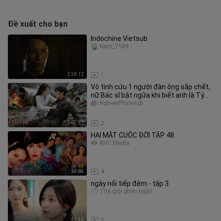
Đề xuất cho bạn
Indochine Vietsub
Nam_7189
2:38:12
1
Vô tình cứu 1 người đàn ông sắp chết,
nữ Bác sĩ bật ngửa khi biết anh là Tỷ
phú, đời cô thay đổi!
NghienPhimHub
2:07:51
2
HAI MẶT CUỘC ĐỜI TẬP 48
NVC Media
27:02
4
ngày nối tiếp đêm - tập 3
Thế giới phim ngắn
45:46
2