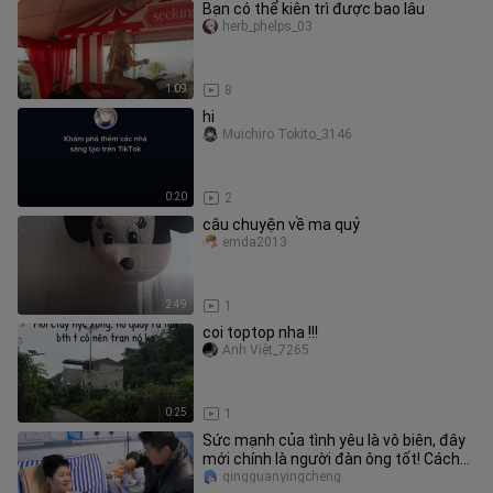
Bạn có thể kiên trì được bao lâu
herb_phelps_03
1:09
8
hi
Muichiro Tokito_3146
0:20
2
câu chuyện về ma quỷ
emda2013
2:49
1
coi toptop nha !!!
Anh Việt_7265
0:25
1
Sức mạnh của tình yêu là vô biên, đây
mới chính là người đàn ông tốt! Cách
đây 4 năm, vợ mắc bệnh tr
qingguanyingcheng