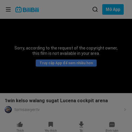
Lựa chọn ngôn ngữ
Mở App
English
Ngôn ngữ: Tiếng Việt
ภาษาไทย
Sorry, according to the request of the copyright owner,
Đăng
this film is not available in your area.
Tiếng Việt
nhập
Truy cập App để xem nhiều hơn
Bahasa Indonesia
Bahasa Melayu
1win kelso walang sugat Lucena cockpit arena
tomsawyertv
Thích
Yêu thích
Tải
Bình luận