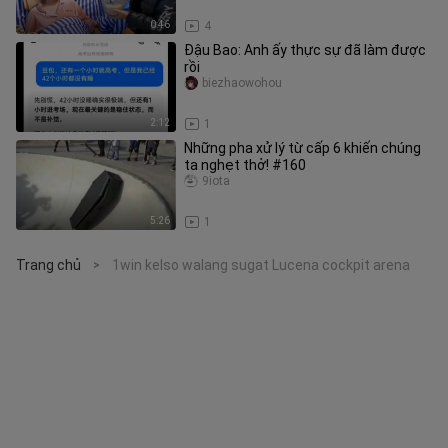
0:46
4
Đậu Bao: Anh ấy thực sự đã làm được
rồi
biezhaowohou
2:12
1
Những pha xử lý từ cấp 6 khiến chúng
ta nghẹt thở! #160
9iota
5:26
1
Trang chủ
1win kelso walang sugat Lucena cockpit arena
>