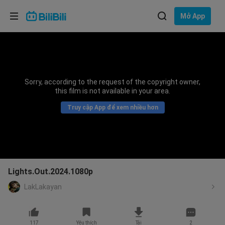
Lựa chọn ngôn ngữ
Mở App
English
Ngôn ngữ: Tiếng Việt
ภาษาไทย
Sorry, according to the request of the copyright owner,
Đăng
this film is not available in your area.
Tiếng Việt
nhập
Truy cập App để xem nhiều hơn
Bahasa Indonesia
Bahasa Melayu
Lights.Out.2024.1080p
LakLakayan
117
Yêu thích
Tải
2