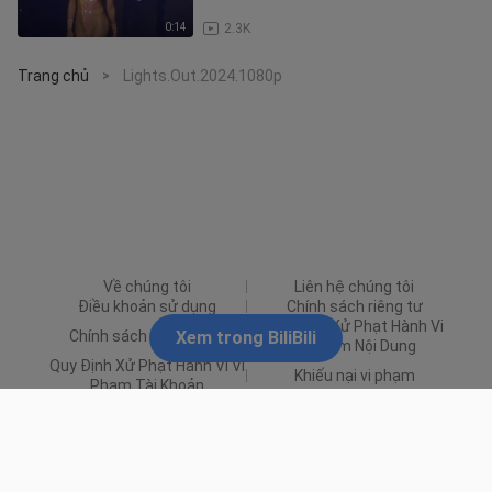
0:14
2.3K
Trang chủ
Lights.Out.2024.1080p
>
Về chúng tôi
Liên hệ chúng tôi
Điều khoản sử dụng
Chính sách riêng tư
Quy Định Xử Phạt Hành Vi
Chính sách Quảng cáo
Xem trong BiliBili
Vi Phạm Nội Dung
Quy Định Xử Phạt Hành Vi Vi
Khiếu nại vi phạm
Phạm Tài Khoản
© 2026 BiliBili
provided by balaboom