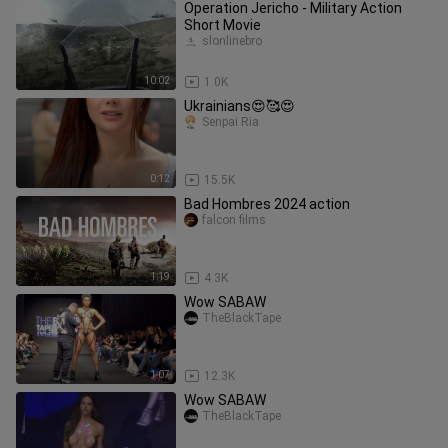
Operation Jericho - Military Action
Short Movie
slonlinebro
10:02
1.0K
Ukrainians😍🥰😍
Senpai Ria
0:12
15.5K
Bad Hombres 2024 action
falcon films
1:19
4.3K
Wow SABAW
TheBlackTape
1:07
12.3K
Wow SABAW
TheBlackTape