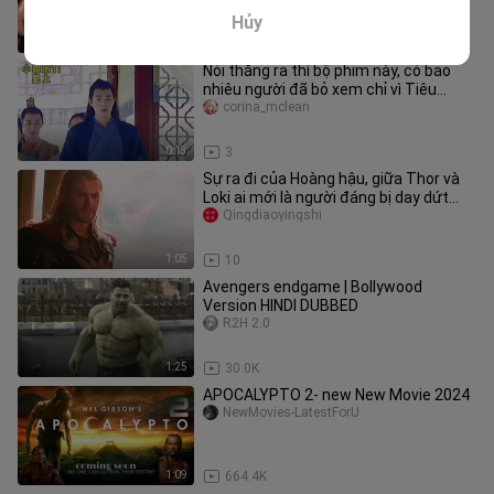
Hủy
26:56
3
Nói thẳng ra thì bộ phim này, có bao
nhiêu người đã bỏ xem chỉ vì Tiêu
Chiến không phải nam chính đâ
corina_mclean
0:13
3
Sự ra đi của Hoàng hậu, giữa Thor và
Loki ai mới là người đáng bị day dứt
hơn?
Qingdiaoyingshi
1:05
10
Avengers endgame | Bollywood
Version HINDI DUBBED
R2H 2.0
1:25
30.0K
APOCALYPTO 2- new New Movie 2024
NewMovies-LatestForU
1:09
664.4K