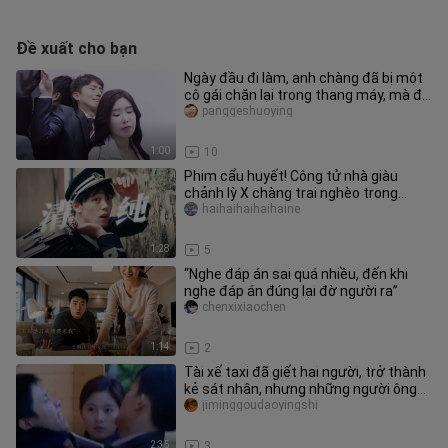
Đề xuất cho bạn
Ngày đầu đi làm, anh chàng đã bị một
cô gái chặn lại trong thang máy, mà đó
lại chính là sếp nữ trực
panggeshuoying
1:00
10
Phim cẩu huyết! Công tử nhà giàu
chảnh lỳ X chàng trai nghèo trong
sáng! Tôi coi cậu là đối thủ, vậy
haihaihaihaihaine
1:28
5
“Nghe đáp án sai quá nhiều, đến khi
nghe đáp án đúng lại đờ người ra”
chenxixiaochen
1:14
2
Tài xế taxi đã giết hai người, trở thành
kẻ sát nhân, nhưng những người ông
ta giết lại đều là sát t
jiminggoudaoyingshi
2:35
3