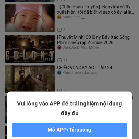
【Chân Hoàn Truyện】Ngay khi cô ấy
xuất hiện, tôi đã biết vì sao cô ấy lại là
“cục cưng của cả đoàn” r
suannihen___
0:30
3
[Thuyết Minh] C0 I0 ƞƴ Bầƴ Xác Sốƞg
Phim chiếu rạp Zombie 2026
JackJack1985_Movie
1:57:35
11
CHIẾC VÒNG KỲ ẢO - TẬP 24
Phim truyện đặc sắc
14:18
5
Cửu Môn (Mystic Nine) Full HD - Tập 13
Vui lòng vào APP để trải nghiệm nội dung
(Thuyết Minh)
Thành phố phim ảnh
đầy đủ
51:16
11
HAI MẶT CUỘC ĐỜI TẬP 47
Mở APP/Tải xuống
NVC Media