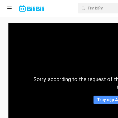
Trang chủ
Anime
PhimNgắn
Thịnh
hành
Sorry, according to the request of the
Mục lục
Truy cập A