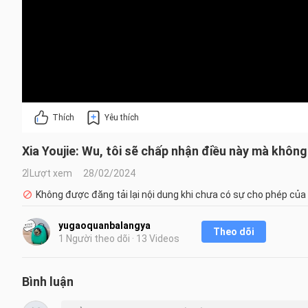
Thích
Yêu thích
Xia Youjie: Wu, tôi sẽ chấp nhận điều này mà không
2 Lượt xem
28/02/2024
Không được đăng tải lại nội dung khi chưa có sự cho phép của
yugaoquanbalangya
Theo dõi
1 Người theo dõi · 13 Videos
Bình luận