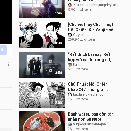
Family Bucket"
Zakandoubuhuijianjideyiya
3.9K Lượt xem
1:45
[Chữ viết tay Chú Thuật
Hồi Chiến] Xia Youjie có
biết nỗi đau của Gojo Wu
Ouyeni
260.9K Lượt xem
0:35
ửi
“Rất thích bài này! Kết
hợp với cảnh trong ed,
thực sự muốn khóc
tki_tri
67 Lượt xem
quá!!” – “Đèn”
3:58
Chú Thuật Hồi Chiến
Chap 247 Thông tin:
Riche trao đao đao cho
baolanyuxiaofendui
16 Lượt xem
gậy hổ. Liệu gậy hổ có
2:55
thể kết liễu đ
Bánh wafer, bạn còn tàn
nhẫn hơn Su Nuo!
yugaoquanbalangya
16 Lượt xem