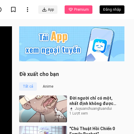
App
Premium
Đăng nhập
Đề xuất cho bạn
Tất cả
Anime
Đời người chỉ có một,
nhất định không được
hối hận đâu
Juyuanchuangtuandui
1 Lượt xem
1:07
"Chú Thuật Hồi Chiến 0