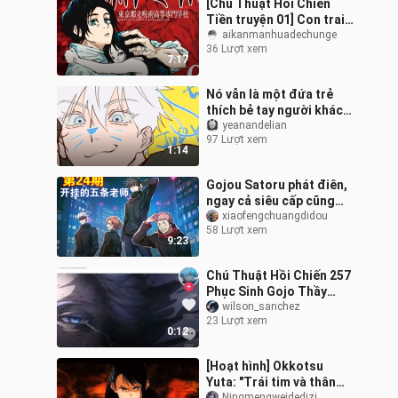
[Chú Thuật Hồi Chiến
Tiền truyện 01] Con trai
của lời nguyền! Đại học
aikanmanhuadechunge
36 Lượt xem
Lời nguyền thủ đô Tokyo!
7:17
Nó vẫn là một đứa trẻ
thích bẻ tay người khác
nên cứ để nó làm [五条
yeanandelian
97 Lượt xem
人|Chú Thuật Hồi Chiến]
1:14
Gojou Satoru phát điên,
ngay cả siêu cấp cũng
không thể ngăn được
xiaofengchuangdidou
58 Lượt xem
đòn tấn công của hắn,
9:23
phạm vi của
Chú Thuật Hồi Chiến 257
Phục Sinh Gojo Thầy
Phục Sinh
wilson_sanchez
23 Lượt xem
0:12
[Hoạt hình] Okkotsu
Yuta: "Trái tim và thân
Ningmengweidedizi