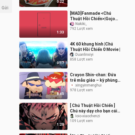
0:22
Gửi
[MAD]Fanmade <Chú
Thuật Hồi Chiến>|Gojo
Satoru & Geto Suguru
Nakiki_
792 Lượt xem
1:33
4K 60 khung hình |Chú
Thuật Hồi Chiến 0 Movie |
Duanlinxiyi
858 Lượt xem
0:17
Crayon Shin-chan: Đứa
trẻ mẫu giáo – kỳ phùng
địch thủ đã tới do thám
xingyinmenghui
978 Lượt xem
rồi đấy
8:45
[ Chú Thuật Hồi Chiến ]
Chú này dạy cho bạn cái
gọi là "thần chú"
Ioio-xiaochenzi
109 Lượt xem
1:20