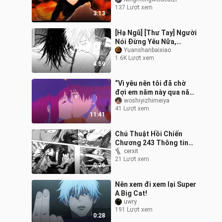
thể mình đều là của Rika"
137 Lượt xem
3:13
[Hạ Ngũ] [Thư Tay] Người
Nói Đừng Yêu Nữa,
Nhưng Lại Không Nỡ Từ
Yuanshanbaixiao
1.6K Lượt xem
Bỏ
4:59
“Vì yêu nên tôi đã chờ
đợi em năm này qua năm
khác”
woshiyizhimeiya
41 Lượt xem
11:41
Chú Thuật Hồi Chiến
Chương 243 Thông tin
Gao Yu và Nao Hua kết
cerxit
21 Lượt xem
thúc trận chiến! Yigu Juju
0:26
tiến vào c
Nên xem đi xem lại Super
A Big Cat!
uwry
191 Lượt xem
0:28