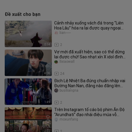
Đề xuất cho bạn
Cảnh nhảy xuống vách đá trong “Liên
Hoa Lâu” hóa ra lại được quay ngoại
cảnh thật!!!
lian------
0:14
2
Vợ mới đã xuất hiện, sao có thể dừng
lại được chứ! Sao nhạt xỉn X idol đình
đám quay phim BL, tôi kh
llxiaowall
4:06
24
Địch Lệ Nhiệt Ba đúng chuẩn nhập vai
Đường Nan Nan, đằng nào đăng lên
cũng chẳng có lượt xem, mọi ng
busiliangna
1:49
2
Trên Instagram tố cáo bộ phim Ấn Độ
“Arundhati” đạo nhái điệu múa vỗ
trống và tung tay áo từ phim Tr
moxunfang
2:50
2