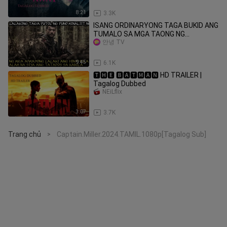
8:21
3.3K
ISANG ORDINARYONG TAGA BUKID ANG
TUMALO SA MGA TAONG NG
HIHIMASOK SA GUBAT
안녕 TV
9:45
6.1K
🆃🅷🅴 🅱🅰🆃🅼🅰🅽 HD TRAILER |
Tagalog Dubbed
NEiLflix
3:07
3.7K
Trang chủ
Captain.Miller.2024.TAMIL.1080p[Tagalog Sub]
>