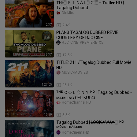
†HÈ░ＦＩＮΛＬ░２░－𝐓𝐫𝐚𝐢𝐥𝐞𝐫 𝐇𝐃 |
Tagalog Dubbed
NEiLflix
2:37
2.4K
PLAN3 TAGALOG DUBBED REVIE
COURTESY OF RJC CINE
RJC_CINE_PREMIERE_X5
8:37
17.5K
TITLE: 211 /Tagalog Dubbed Full Movie
HD
MUSIC/MOVIES
1:27:05
35.1K
ᵀᴴᴱ Ｃ♢Ｌ♢ＮＹ ᴴᴰ | Tagalog Dubbed ◦
ᴍᴀɪᴋʟɪɴɢ ᑭEᒪIKᑌᒪᗩ
HomeChannel HD
15:59
5.5K
Tagalog Dubbed | L̶O̶O̶K̶ ̶A̶W̶A̶Y̶ ░ ᴴᴰ
ᴹᴼⱽᴵᴱ ᵀᴿᴬᴵᴸᴱᴿˢ
HomeCinemaHD