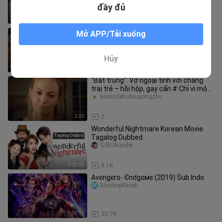
đỉnh cao của cuộc đời
đầy đủ
5:56
2
“Có một cô em gái ngốc nghếch như
Mở APP/Tải xuống
vậy, ngài sẽ ứng phó thế nào?”
tingtingbingbing
Hủy
4:30
3
“Bất trung”: Vợ ngoại tình với chàng
trai trẻ – hồi hộp, gay cấn # Chỉ vì một
đoạn mà xem hết cả bộ
kaixindetudougongzhu
2:00
2
Wonderful Nightmare Korean Movie
Tagalog Dubbed
S/BLWonder
2:03:05
9.1K
Αvєngєrѕ- Єndgαмє (2019) Sub Indo
BioskopReceh
3:01:12
30.7K