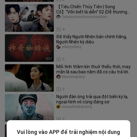
【Tiêu Chiến Thủy Tiên | Song
Cố】“Vốn biết là diễn” 02 (Dễ thương
hài hước/ Ngọt ngào đau thương chữa
Geixiaozanchixiaomianbao
9:27
4
Đã thấy Người Nhện bản chính hãng,
Người Nhện kỳ diệu
yilengyileng
0:57
5
Mối tình thầm kín thuở thiếu thời, may
mắn là sau bao năm đã có câu trả lời.
Miaoxingjianji
2:38
3
Người đàn ông trải qua đột biến kỳ lạ,
ngoại hình vô cùng đáng sợ
xiaoyelvlaitanying
2:16
3
Cô bé tặng cho ông lão một bát mì,
Vui lòng vào APP để trải nghiệm nội dung
cuối cùng lại giúp chính mình bước lên
simone_daniel