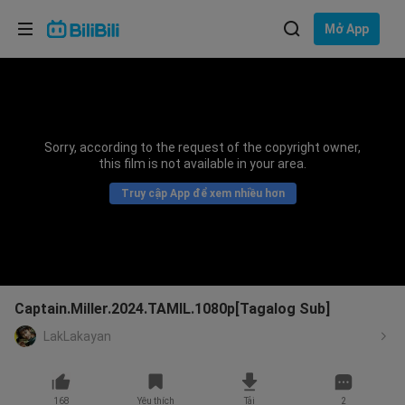
Lựa chọn ngôn ngữ
Mở App
English
Ngôn ngữ: Tiếng Việt
ภาษาไทย
Sorry, according to the request of the copyright owner,
Đăng
this film is not available in your area.
Tiếng Việt
nhập
Truy cập App để xem nhiều hơn
Bahasa Indonesia
Bahasa Melayu
Captain.Miller.2024.TAMIL.1080p[Tagalog Sub]
LakLakayan
168
Yêu thích
Tải
2