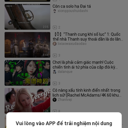
Côn ca solo hạ Đại tá
xionggoushuidashi
2:35
2
【Ồ】“Thanh cung khí số lục” 1: Quốc
thế nhà Thanh suy thoái dần là do lăng
mộ gặp vấn đề; chỉ cần tìm
lixiaowaxudaodao
8:44
3
Chơi là phải cảm giác mạnh! Cuộc
chiến tình ái tứ phía của cặp đôi kỳ
quặc! Phim Nhật lố bịch “Chồng
dalanque
6:07
3
Cô nàng xấu tính kinh điển nhất trong
lịch sử! [Rachel McAdams/4K 60 khung
hình/giây]
Zhanlveji
1:24
8
Bộ phim thần thánh về thúc giục hôn
Vui lòng vào APP để trải nghiệm nội dung
nhân! Tình yêu đích thực là phải hành
dalanque