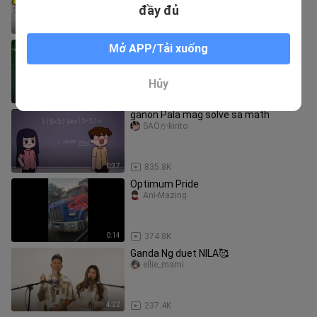
động ngay! “Cô Rinako muốn
đầy đủ
6:36
19
Mutya ng section E episode 10 anong
Mở APP/Tải xuống
pakiramDAM
Sittiefaiii
Hủy
5:03
387.5K
ganon Pala mag solve sa math
SAOかkirito
0:37
835.8K
Optimum Pride
Ani-Mazing
0:14
374.8K
Ganda Ng duet NILA🥰
ellie_mami
4:22
237.4K