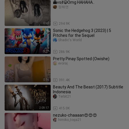
👻vs💃😂Omg HAHAHA..
정해연
0:35
294.9K
Sonic the Hedgehog 3 (2023) | 5
Pitches for the Sequel
Shadic's World
5:27
286.9K
Pretty Pinay Spotted (Owishe)
evoraj
0:16
391.4K
Beauty And The Beast (2017) Subtitle
Indonesia
Terbit21
2:09:17
415.0K
nezuko-chaaaan😍😍😍
himiko_toga21