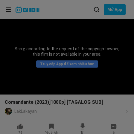
Lựa chọn ngôn ngữ
Mở App
English
Ngôn ngữ: Tiếng Việt
ภาษาไทย
Sorry, according to the request of the copyright owner,
Đăng
this film is not available in your area.
Tiếng Việt
nhập
Truy cập App để xem nhiều hơn
Bahasa Indonesia
Bahasa Melayu
Comandante (2023)]1080p] [TAGALOG SUB]
LakLakayan
76
Yêu thích
Tải
6