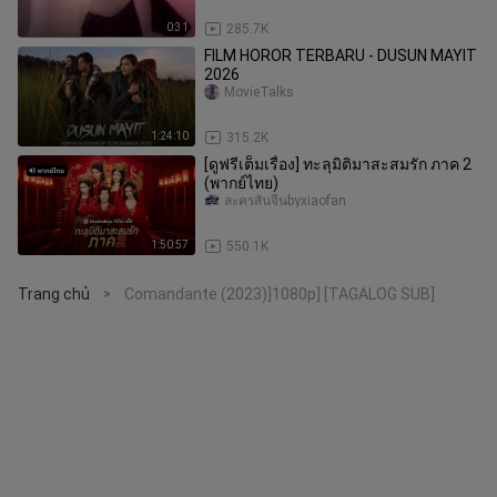
0:31
285.7K
FILM HOROR TERBARU - DUSUN MAYIT
2026
MovieTalks
1:24:10
315.2K
[ดูฟรีเต็มเรื่อง] ทะลุมิติมาสะสมรัก ภาค 2
(พากย์ไทย)
ละครสั้นจีนbyxiaofan
1:50:57
550.1K
Trang chủ
Comandante (2023)]1080p] [TAGALOG SUB]
>