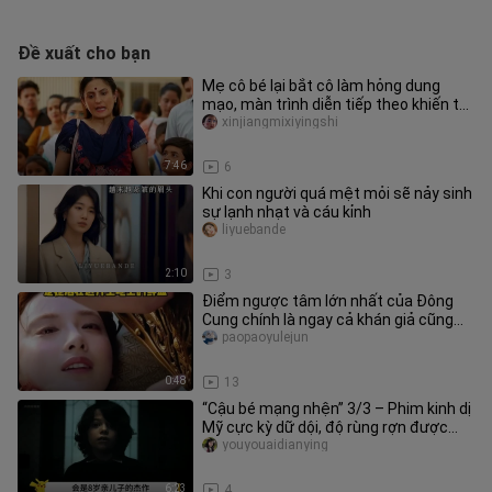
Đề xuất cho bạn
Mẹ cô bé lại bắt cô làm hỏng dung
mạo, màn trình diễn tiếp theo khiến tất
cả đều sửng sốt – “Tiểu Ti
xinjiangmixiyingshi
7:46
6
Khi con người quá mệt mỏi sẽ nảy sinh
sự lạnh nhạt và cáu kỉnh
liyuebande
2:10
3
Điểm ngược tâm lớn nhất của Đông
Cung chính là ngay cả khán giả cũng
không biết Tiểu Phàm sẽ sống ti
paopaoyulejun
0:48
13
“Cậu bé mạng nhện” 3/3 – Phim kinh dị
Mỹ cực kỳ dữ dội, độ rùng rợn được
đẩy lên tối đa, người yếu t
youyouaidianying
6:23
4