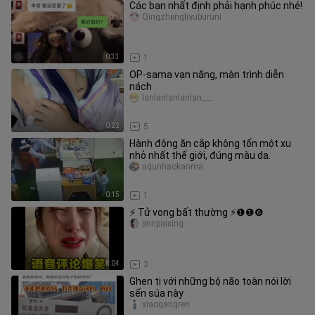
Các bạn nhất định phải hạnh phúc nhé!
Qingzhengliyuburuni
0:33
1
OP-sama vạn năng, màn trình diễn
nách
lanlanlanlanlan___
0:22
5
Hành động ăn cắp không tốn một xu
nhỏ nhất thế giới, đúng màu da.
aqunhaokanma
0:15
1
⚡ Tử vong bất thường ⚡❶❶❻
jinripaixing
8:04
3
Ghen tị với những bộ não toàn nói lời
sến súa này
xiaogangren