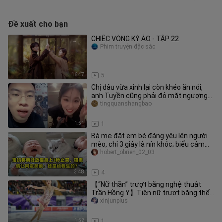
Đề xuất cho bạn
CHIẾC VÒNG KỲ ẢO - TẬP 22
Phim truyện đặc sắc
16:47
5
Chị dâu vừa xinh lại còn khéo ăn nói,
anh Tuyền cũng phải đỏ mặt ngượng
ngùng
tingquanshangbao
1:51
1
Bà mẹ đặt em bé đáng yêu lên người
mèo, chỉ 3 giây là nín khóc; biểu cảm
của chú mèo khiến cư dân mạ
hobert_obrien_02_03
3:48
4
【“Nữ thần” trượt băng nghệ thuật
Trần Hồng Y】Tiên nữ trượt băng thế
hệ 00, uyển chuyển như chim hồng
xinjunplus
1:52
1