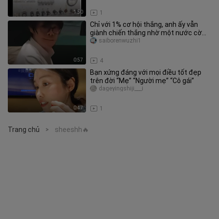
1:50
1
Chỉ với 1% cơ hội thắng, anh ấy vẫn
giành chiến thắng nhờ một nước cờ
xuất thần!
saiborenwuzhi1
0:57
4
Bạn xứng đáng với mọi điều tốt đẹp
trên đời “Mẹ” “Người mẹ” “Cô gái”
dageyingshiji___i
0:47
1
Trang chủ
sheeshh🔥
>