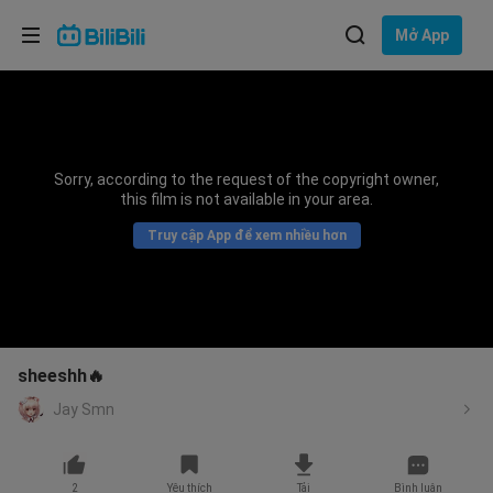
Lựa chọn ngôn ngữ
Mở App
English
Ngôn ngữ: Tiếng Việt
ภาษาไทย
Sorry, according to the request of the copyright owner,
Đăng
this film is not available in your area.
Tiếng Việt
nhập
Truy cập App để xem nhiều hơn
Bahasa Indonesia
Bahasa Melayu
sheeshh🔥
Jay Smn
2
Yêu thích
Tải
Bình luận