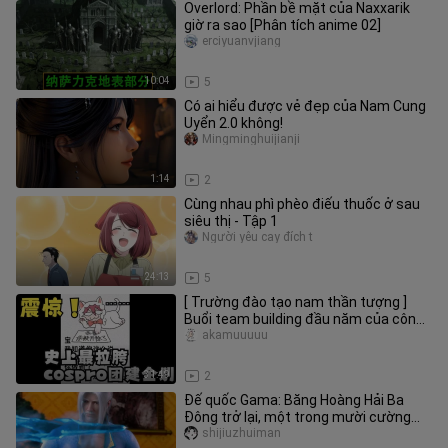
Overlord: Phần bề mặt của Naxxarik
giờ ra sao [Phân tích anime 02]
erciyuanvjiang
10:04
5
Có ai hiểu được vẻ đẹp của Nam Cung
Uyển 2.0 không!
Mingminghuijianji
1:14
2
Cùng nhau phì phèo điếu thuốc ở sau
siêu thị - Tập 1
Người yêu cay đích t
24:13
5
[ Trường đào tạo nam thần tượng ]
Buổi team building đầu năm của công
ty cospro hóa ra lại như thế n
akamuuuuu
31:49
2
Đế quốc Gama: Băng Hoàng Hải Ba
Đông trở lại, một trong mười cường
giả hàng đầu
shijiuzhuiman