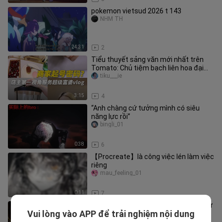
pokemon vietsud 2026 t 143
NHM TH
24:31
2
Tiểu thuyết sảng văn mới nhất trên
Tomato: Chủ tiệm bạch liên hoa đại
chiến phú bà
tiku___ie
3:15
4
“Anh chàng cứ tưởng mình có siêu
năng lực rồi”
bingli_01
0:38
6
【Procreate】là công việc lén làm việc
riêng
mau_feeling_01
0:11
7
[Tháng 10/Phim điện ảnh mới] Đến Từ
Vui lòng vào APP để trải nghiệm nội dung
Vực Thẳm – Sự Thức Tỉnh Bí Ẩn –
XiarihuantingMCE