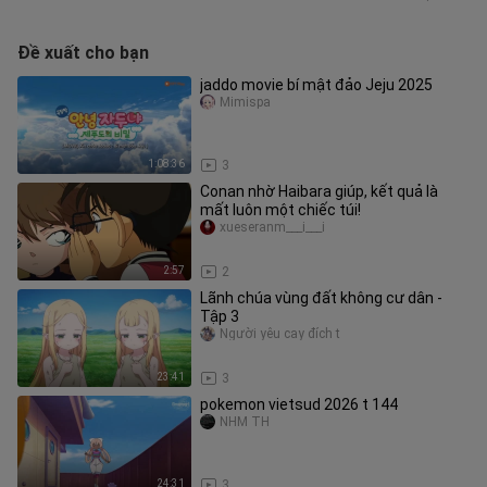
Đề xuất cho bạn
jaddo movie bí mật đảo Jeju 2025
Mimispa
1:08:36
3
Conan nhờ Haibara giúp, kết quả là
mất luôn một chiếc túi!
xueseranm___i___i
2:57
2
Lãnh chúa vùng đất không cư dân -
Tập 3
Người yêu cay đích t
23:41
3
pokemon vietsud 2026 t 144
NHM TH
24:31
3