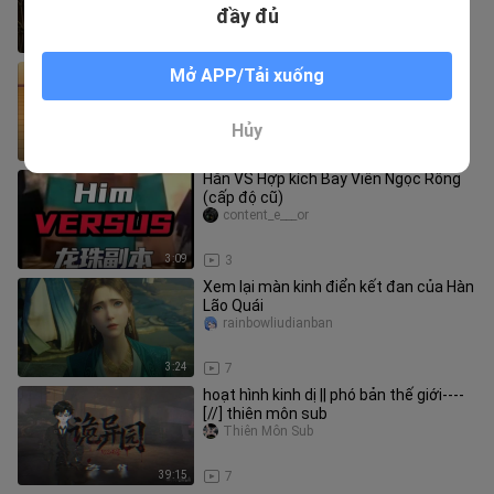
Trailer PV chính thức [Nhóm dịch
đầy đủ
1:03
5
Giải thuyết “Shin – Cậu bé bút chì”
Mở APP/Tải xuống
bukesiyideau
Hủy
11:03
5
Hắn VS Hợp kích Bảy Viên Ngọc Rồng
(cấp độ cũ)
content_e___or
3:09
3
Xem lại màn kinh điển kết đan của Hàn
Lão Quái
rainbowliudianban
3:24
7
hoạt hình kinh dị || phó bản thế giới----
[//] thiên môn sub
Thiên Môn Sub
39:15
7