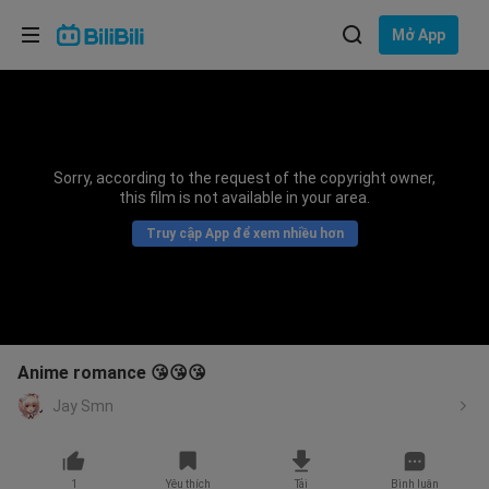
Lựa chọn ngôn ngữ
Mở App
English
Ngôn ngữ: Tiếng Việt
ภาษาไทย
Sorry, according to the request of the copyright owner,
Đăng
this film is not available in your area.
Tiếng Việt
nhập
Truy cập App để xem nhiều hơn
Bahasa Indonesia
Bahasa Melayu
Anime romance 😘😘😘
Jay Smn
1
Yêu thích
Tải
Bình luận