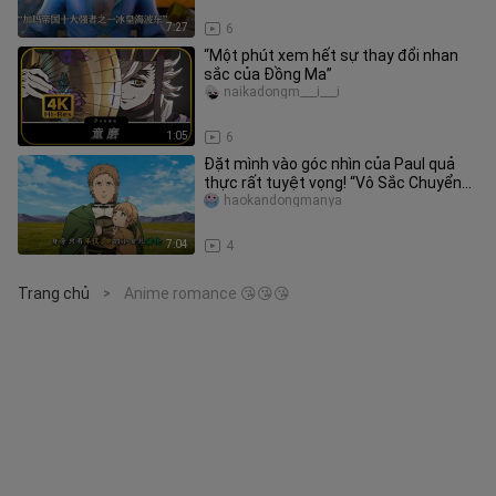
7:27
6
“Một phút xem hết sự thay đổi nhan
sắc của Đồng Ma”
naikadongm___i___i
1:05
6
Đặt mình vào góc nhìn của Paul quả
thực rất tuyệt vọng! “Vô Sắc Chuyển
Sinh”
haokandongmanya
7:04
4
Trang chủ
Anime romance 😘😘😘
>