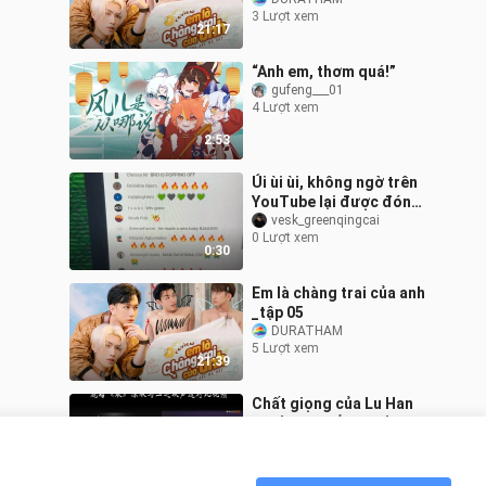
3 Lượt xem
21:17
“Anh em, thơm quá!”
gufeng___01
4 Lượt xem
2:53
Úi ùi ùi, không ngờ trên
YouTube lại được đón
nhận nhiệt liệt thế này!
vesk_greenqingcai
0 Lượt xem
Cảm ơn mọi người đã
0:30
ủng hộ ca
Em là chàng trai của anh
_tập 05
DURATHAM
5 Lượt xem
21:39
Chất giọng của Lu Han
khiến tôi chẳng biết nói gì
nữa?
jianghuxiaochuichui
2 Lượt xem
2:37