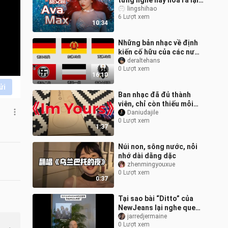
từng nghe này hóa ra lại
do cô ấy thể hiện? |
lingshihao
6 Lượt xem
Phỏng vấn độc quyền với
10:34
Ava M
Những bản nhạc về định
kiến cố hữu của các nước
trên thế giới (kiểu troll
deraltehans
0 Lượt xem
vui nhộn)
16:10
ửi
Ban nhạc đã đủ thành
viên, chỉ còn thiếu mỗi
cái tên thôi
Daniudajile
0 Lượt xem
1:37
Núi non, sông nước, nỗi
nhớ dài dằng dặc
zhenmingyouxue
0 Lượt xem
0:37
Tại sao bài “Ditto” của
NewJeans lại nghe quen
đến vậy? Bạn có thấy nó
jarredjermaine
0 Lượt xem
giống với “Talking to the