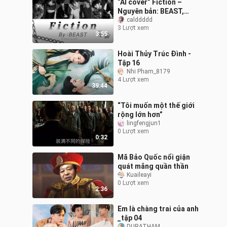
“AI cover” Fiction –
Nguyên bản: BEAST,
Phiên bản AI: BTS
calddddd
3 Lượt xem
3:55
Hoài Thủy Trúc Đình -
Tập 16
Nhi Pham_8179
4 Lượt xem
39:44
“Tôi muốn một thế giới
rộng lớn hơn”
lingfengjun1
0 Lượt xem
0:32
Mã Bảo Quốc nổi giận
quát mắng quần thần
Kuaileayi
0 Lượt xem
2:36
Em là chàng trai của anh
_tập 04
DURATHAM