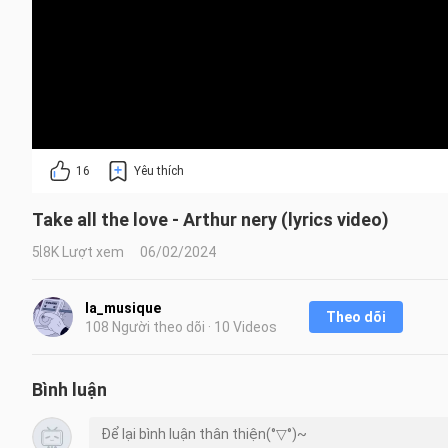
16
Yêu thích
Take all the love - Arthur nery (lyrics video)
5.8K Lượt xem
06/02/2024
la_musique
Theo dõi
108 Người theo dõi · 10 Videos
Bình luận