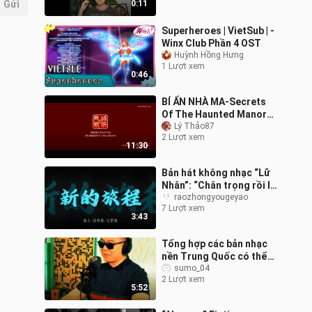
Gửi
0:11
Moo
Superheroes | VietSub | -
Winx Club Phần 4 OST
Huỳnh Hồng Hưng
1 Lượt xem
0:46
BÍ ẨN NHÀ MA-Secrets
Of The Haunted Manor
(2026)
Lý Thảo87
2 Lượt xem
11:30
Bản hát không nhạc “Lữ
Nhân”: “Chân trọng rồi lại
lên đường, lại là một
raozhongyougeyao
7 Lượt xem
hành trình mới”
3:43
Tổng hợp các bản nhạc
nền Trung Quốc có thể
bay, lời hay thì chẳng kén
sumo_04
2 Lượt xem
nhạc, Lãm Lão đã nghĩ ra
5:52
cả t