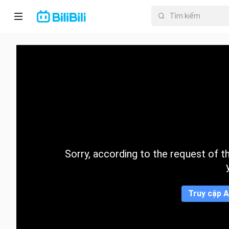
Trang chủ
Anime
PhimNgắn
Thịnh
hành
Sorry, according to the request of the
Mục lục
Truy cập A