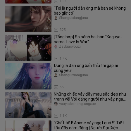
3:42
1.8K
"Tôi là người đàn ông mà bạn sẽ không
bao giờ có"
Shanguixiangjuna
1:23
325
[Tổng hợp] So sánh hai bản "Kaguya-
sama: Love Is War"
Zsybiaoyouzi
3:31
1.4K
Đúng là đàn ông bẩn thỉu thì gặp ai
cũng yêu!
Shanguixiangjuna
2:48
65
Những chiếc vảy đầy màu sắc đẹp như
tranh vẽ! Với dáng người như vậy, ngay
cả phụ nữ cũng khó có thể
youyadezhangtongxue
1:25
1.1K
"Chết tiệt! Anime này ngọt quá !!" Tiết
tấu đầy cảm động | Người Đại Diện