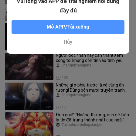
Vui lòng vào APP để trải nghiệm nội dung
chủ quyền!
bujieshouqiutu
đầy đủ
0:10
4.5K
Hoa Thành, cưng chiều hắn đi! Thử
Mở APP/Tải xuống
thách cô gái ngọt ngào nhất trên
Internet! ! Nó không thể ngọt ngà
Shanguixiangjuna
Hủy
2:50
81
Người độc thân hãy cẩn thận! Xem
xong tôi không còn tin vào tình yêu
nữa!
Shanguixiangjuna
2:32
120
Những gì ở phía trước là vô cùng ấn
tượng! Dùng bốn mươi truyện tranh
Trung Quốc để biên tập một bài
Shanguixiangjuna
2:28
17
Đẹp quá!" "Hoàng thượng, con sẽ luôn
là tín đồ trung thành nhất của ngài" -
"Thên Quan Tứ Phúc"
Tajiaohuaiyinlingxiangle