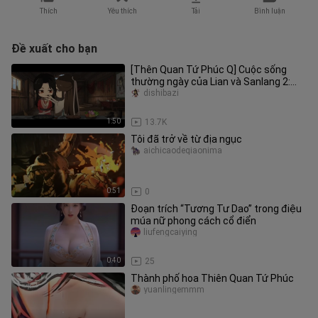
Thích
Yêu thích
Tải
Bình luận
Đề xuất cho bạn
[Thên Quan Tứ Phúc Q] Cuộc sống
thường ngày của Lian và Sanlang 2:
Sanlang nói thích đồ ăn do anh tr
dishibazi
1:50
13.7K
Tôi đã trở về từ địa ngục
aichicaodeqiaonima
0:51
0
Đoạn trích “Tương Tư Dao” trong điệu
múa nữ phong cách cổ điển
liufengcaiying
0:40
25
Thành phố hoa Thiên Quan Tứ Phúc
yuanlingemmm