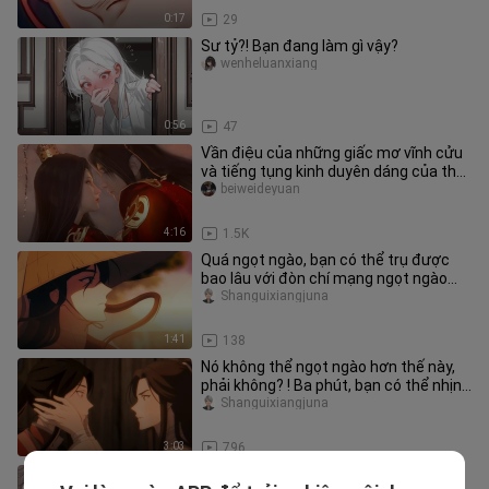
0:17
29
Sư tỷ?! Bạn đang làm gì vậy?
wenheluanxiang
0:56
47
Vần điệu của những giấc mơ vĩnh cửu
và tiếng tụng kinh duyên dáng của thời
gian
beiweideyuan
4:16
1.5K
Quá ngọt ngào, bạn có thể trụ được
bao lâu với đòn chí mạng ngọt ngào
của Hua Lian? [Thên Quan Tứ Ph
Shanguixiangjuna
1:41
138
Nó không thể ngọt ngào hơn thế này,
phải không? ! Ba phút, bạn có thể nhịn
cười được không?
Shanguixiangjuna
3:03
796
Tôi cảm ơn ai đó và cũng sẽ tuyên bố