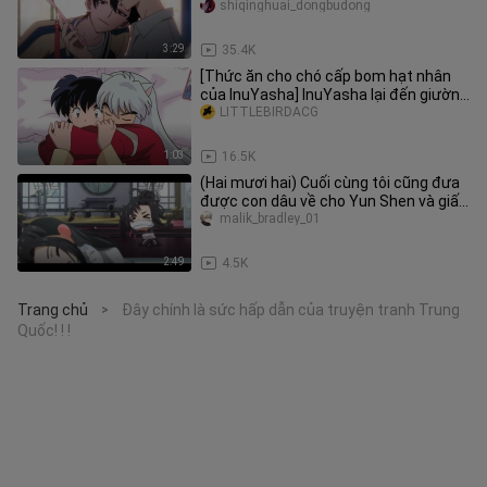
Thời Gian
shiqinghuai_dongbudong
3:29
35.4K
[Thức ăn cho chó cấp bom hạt nhân
của InuYasha] InuYasha lại đến giường
của Kagome để ngủ Cuộc sống chung
LITTLEBIRDACG
sống hạnh phúc của InuYasha Kagome
Người hâm mộ tự chế của InuYasha
1:03
16.5K
(Hai mươi hai) Cuối cùng tôi cũng đưa
được con dâu về cho Yun Shen và giấu
cô ấy ở một nơi không xác
malik_bradley_01
2:49
4.5K
Trang chủ
Đây chính là sức hấp dẫn của truyện tranh Trung
>
Quốc! ! !