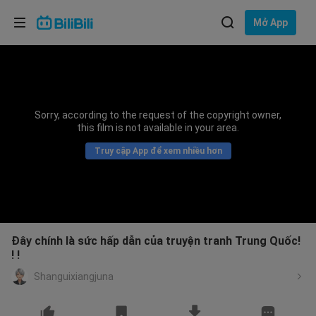
Lựa chọn ngôn ngữ
Mở App
English
Ngôn ngữ: Tiếng Việt
ภาษาไทย
Sorry, according to the request of the copyright owner,
Đăng
this film is not available in your area.
Tiếng Việt
nhập
Truy cập App để xem nhiều hơn
Bahasa Indonesia
Bahasa Melayu
Đây chính là sức hấp dẫn của truyện tranh Trung Quốc!
! !
Shanguixiangjuna