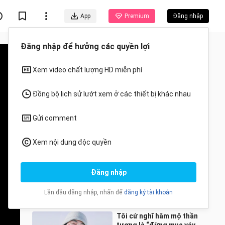
App
Premium
Đăng nhập
Đề xuất cho bạn
Tất cả
Anime
【Ủy Hôi】Bố đừng nhìn
nữa, đừng ăn mất mẹ con
nhé
xingyueyuanxin
0 Lượt xem
0:31
Tôi cứ nghĩ hâm mộ thần