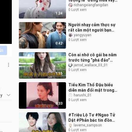
tượng là “đừng mua váy
nữa, tiền đưa hết cho
richangxiangfangdan
0 Lượt xem
tôi” thì hóa ra anh ấy lại
1:24
nói:
Người nhạy cảm thực sự
rất cần một người bạn
như vậy, luôn trao cho
yangyuyan
0 Lượt xem
bạn cảm xúc tích cực hết
0:42
mức và
ửi
Còn ai nhớ cô gái ba năm
trước từng “phá đảo”
mạng nhờ một câu nói
jarrod_wallace_03_01
0 Lượt xem
ngọng “vừa tròn mười
1:15
tám tuổi” kh
Tiểu Kim Thổ Đậu biểu
 
diễn màn đổi mặt trong
y 
một giây cho bạn xem
harushi_01
0 Lượt xem
hahaha
0:33
#Triệu Lộ Tư #Ngao Tử
Dật #Phản bác tin đồn
Cười muốn chết luôn,
laverne_sampson
0 Lượt xem
người ta thì toàn đính