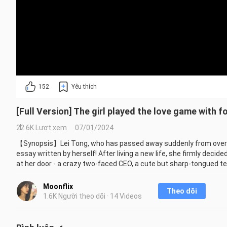
152
Yêu thích
[Full Version] The girl played the love game with
22.6K Lượt xem
07/01/2024
【Synopsis】Lei Tong, who has passed away suddenly from overwor
essay written by herself! After living a new life, she firmly dec
at her door - a crazy two-faced CEO, a cute but sharp-tongued te
happy-go-lucky puppy, all fell in love with "me"?!

【Starring】Chen Xinwei, Jin Ze, Hu Chunyang, Zhu Yunlong, Che
Moonflix
Theo dõi
1.6K Người theo dõi · 14 Videos