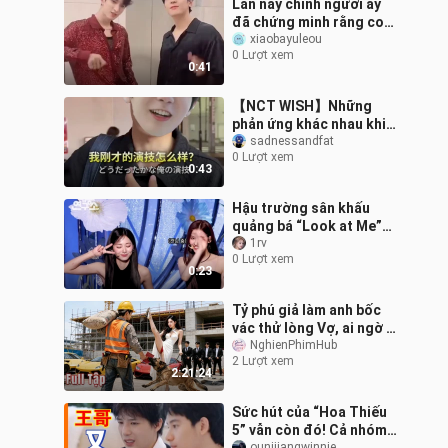
Lần này chính người ấy
đã chứng minh rằng con
người sống bên nhau lâu
xiaobayuleou
0 Lượt xem
ngày sẽ ngày càng giống
0:41
nhau
【NCT WISH】Những
phản ứng khác nhau khi
bị từ chối tỏ tình
sadnessandfat
0 Lượt xem
0:43
Hậu trường sân khấu
quảng bá “Look at Me”
của Tử Du – bản cắt
1rv
0 Lượt xem
0:23
Tỷ phú giả làm anh bốc
vác thử lòng Vợ, ai ngờ bị
cô khinh thường ép ly
NghienPhimHub
2 Lượt xem
hôn #phimhay
2:21:24
Sức hút của “Hoa Thiếu
5” vẫn còn đó! Cả nhóm
ounijiangwinnie