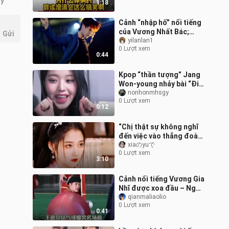
ây
1:18
chính chuyện
Cảnh “nhập hố” nổi tiếng
của Vương Nhất Bác;
Gửi
không ngờ có ngày tôi
yilanlan1
0 Lượt xem
lục tung cả mạng chỉ để
0:44
tìm một q
Kpop “thần tượng” Jang
Won-young nhảy bài “Đi
máy bay” mà vẫn giữ
nonhonmhsgy
0 Lượt xem
được biểu cảm khuôn
0:12
mặt
“Chị thật sự không nghĩ
đến việc vào thẳng đoàn
phim luôn à?”
xiaのyuで
0 Lượt xem
3:10
Cảnh nổi tiếng Vương Gia
Nhĩ được xoa đầu – Ngụy
Đại Huân, anh thật sự
qianmaliaolio
0 Lượt xem
đừng quá yêu thương
0:41
nữa