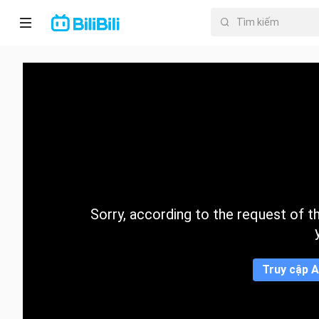
Trang chủ
Anime
PhimNgắn
Thịnh
hành
Sorry, according to the request of the
Mục lục
Truy cập A