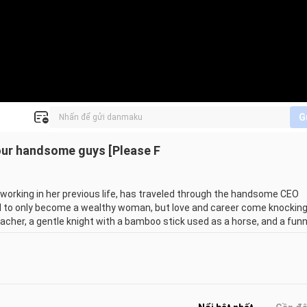
G
 four handsome guys [Please F
king in her previous life, has traveled through the handsome CEO 
ided to only become a wealthy woman, but love and career come knocking
acher, a gentle knight with a bamboo stick used as a horse, and a funn
n Xinhao