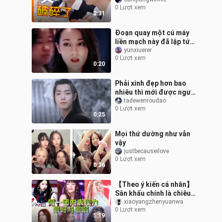
cùng nhau ăn tối, nói
0 Lượt xem
chuyện mãi chẳng dứt!
2:31
Điểm cười
Đoạn quay một cú máy
liền mạch này đã lập tức
trở thành kinh điển!
yunxiuerer
0 Lượt xem
0:20
Phải xinh đẹp hơn bao
nhiêu thì mới được người
ta nhớ mãi như vậy
tadewenroudao
0 Lượt xem
0:25
Mọi thứ dường như vẫn
vậy
justbecauseilove
0 Lượt xem
0:36
【Theo ý kiến cá nhân】
Sân khấu chính là chiêu
bài lợi hại nhất của idol!
xiaoyangzhenyuanwa
0 Lượt xem
Sự chênh lệch về khả
5:19
năng bi