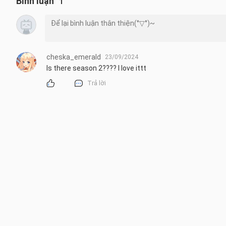
Bình luận
1
cheska_emerald
23/09/2024
Is there season 2???? I love ittt
Trả lời