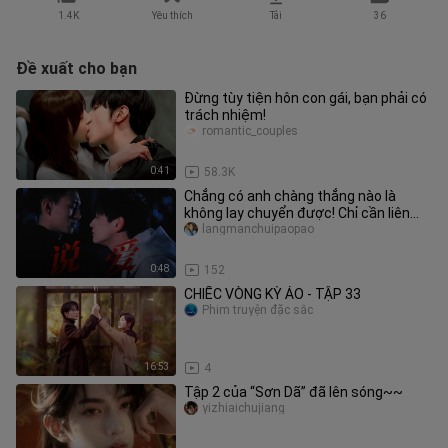
1.4K
Yêu thích
Tải
36
Đề xuất cho bạn
Đừng tùy tiện hôn con gái, bạn phải có
trách nhiệm!
romantic_couples
0:41
58.3K
Chẳng có anh chàng thẳng nào là
không lay chuyển được! Chỉ cần liên
tục nói yêu là đủ rồi
langmanchuipaopao
0:48
152
CHIẾC VÒNG KỲ ẢO - TẬP 33
Phim truyện đặc sắc
16:53
4
Tập 2 của “Sơn Dã” đã lên sóng~~
yizhiaichujiang