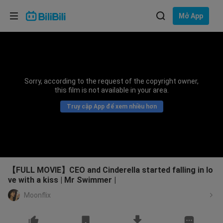
Lựa chọn ngôn ngữ
Mở App
English
Ngôn ngữ: Tiếng Việt
ภาษาไทย
Sorry, according to the request of the copyright owner,
Đăng
this film is not available in your area.
Tiếng Việt
nhập
Truy cập App để xem nhiều hơn
Bahasa Indonesia
Bahasa Melayu
【FULL MOVIE】CEO and Cinderella started falling in lo
ve with a kiss | Mr Swimmer |
Moonflix