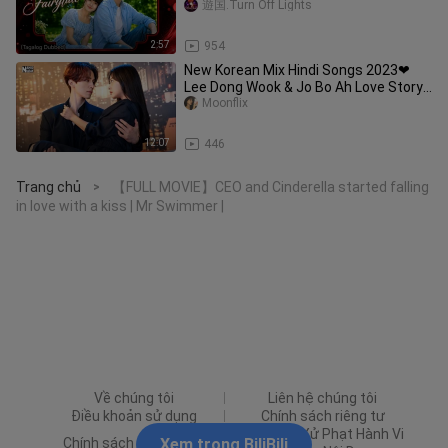
遊国.Turn Off Lights
2:57
954
New Korean Mix Hindi Songs 2023❤
Lee Dong Wook & Jo Bo Ah Love Story
❤Korean drama
Moonflix
12:07
446
Trang chủ
【FULL MOVIE】CEO and Cinderella started falling
>
in love with a kiss | Mr Swimmer |
Về chúng tôi
Liên hệ chúng tôi
Điều khoản sử dụng
Chính sách riêng tư
Quy Định Xử Phạt Hành Vi
Chính sách Quảng cáo
Xem trong BiliBili