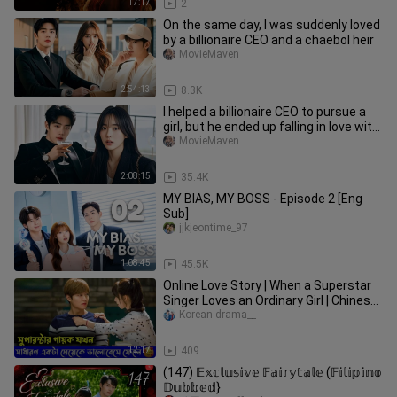
17:17
2
On the same day, I was suddenly loved
by a billionaire CEO and a chaebol heir
MovieMaven
2:54:13
8.3K
I helped a billionaire CEO to pursue a
girl, but he ended up falling in love with
me
MovieMaven
2:08:15
35.4K
MY BIAS, MY BOSS - Episode 2 [Eng
Sub]
jjkjeontime_97
1:08:45
45.5K
Online Love Story | When a Superstar
Singer Loves an Ordinary Girl | Chinese
Mini Drama | iStory
Korean drama__
12:17
409
(147) 𝔼𝕩𝕔𝕝𝕦𝕤𝕚𝕧𝕖 𝔽𝕒𝕚𝕣𝕪𝕥𝕒𝕝𝕖 (𝔽𝕚𝕝𝕚𝕡𝕚𝕟𝕠
𝔻𝕦𝕓𝕓𝕖𝕕}